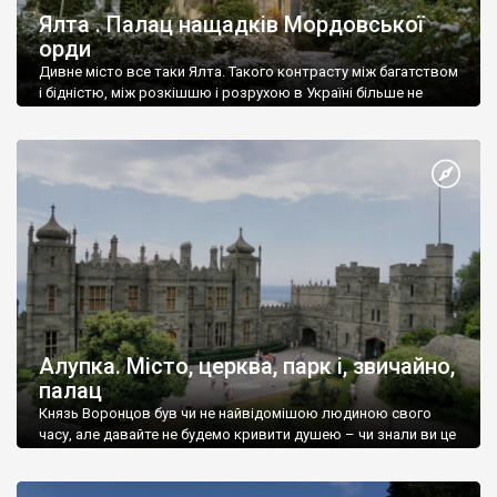
Ялта . Палац нащадків Мордовської
орди
Дивне місто все таки Ялта. Такого контрасту між багатством
і бідністю, між розкішшю і розрухою в Україні більше не
знайдеш.
Алупка. Місто, церква, парк і, звичайно,
палац
Князь Воронцов був чи не найвідомішою людиною свого
часу, але давайте не будемо кривити душею – чи знали ви це
прізвище до відвідин Алупки? Мабуть все таки ні.