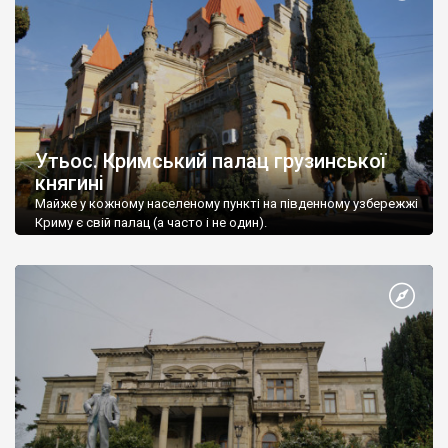
Утьос. Кримський палац грузинської
княгині
Майже у кожному населеному пункті на південному узбережжі
Криму є свій палац (а часто і не один).