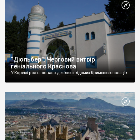
“Дюльбер”. Черговий витвір
геніального Краснова
У Кореїзі розташовано декілька відомих Кримських палаців.