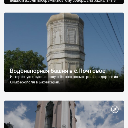
пешком вдоль побережья,поэтому совершали радиальные
вылазки из Оленевки.
Водонапорная башня в с.Почтовое
Интересную водонапорную башню посмотрели по дороге из
Симферополя в Бахчисарай.