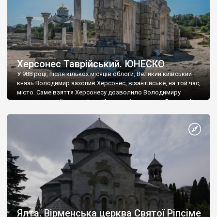
Херсонес Таврійський. ЮНЕСКО
У 988 році, після кількох місяців облоги, Великий київський
князь Володимир захопив Херсонес, візантійське, на той час,
місто. Саме взяття Херсонесу дозволило Володимиру
диктувати свої умови візантійському імператору Василю ІІ, та
одружитися з його дочкою Ганною. Цього ж року, в
Херсонесі Володимир-язичник, став Василем-християнином.
А потім було Хрещення Русі. На честь Херсонесу Таврійського
названо місто […]
Ялта. Вірменська церква Святої Ріпсіме