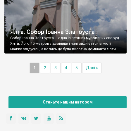
Ялта. Собор Іоанна Златоуста
Собор Іоанна Златоуста – одна із перших мурованих споруд
Ялти. Його 45-метрова дзвіниця і нині видніється в місті
майже звідусіль, а колись це була висотна домінанта Ялти.
1
2
3
4
5
Далі »
Станьте нашим автором