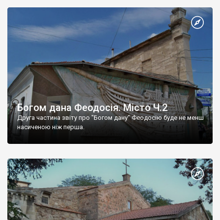
Богом дана Феодосія. Місто Ч.2
Друга частина звіту про "Богом дану" Феодосію буде не менш
насиченою ніж перша.