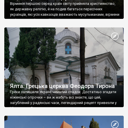
Вірменія першою серед країн світу прийняла християнство,
як державну релігію, й на подив багатьох пересічних
українців, які усіх кавказців вважають мусульманами, вірмени
є відданими вірянами Христа
Ялта. Грецька церква Феодора Тирона
Греки залишили Україні чималий спадок. Достатньо згадати
ніжинські огірочки – ви ж мабуть всі знаєте, що цей,
загублений у радянські часи, легендарний рецепт привезли у
Ніжин греки?