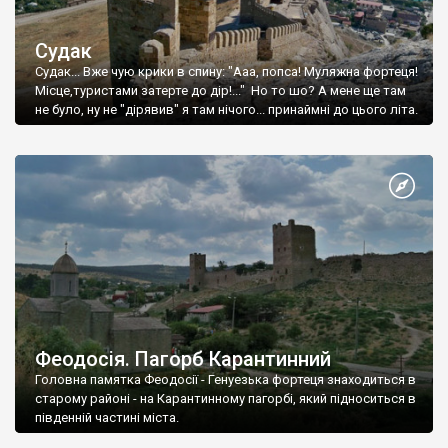
Судак
Судак... Вже чую крики в спину: "Ааа, попса! Муляжна фортеця!
Місце,туристами затерте до дір!..." Но то шо? А мене ще там
не було, ну не "дірявив" я там нічого... принаймні до цього літа.
Феодосія. Пагорб Карантинний
Головна памятка Феодосії - Генуезька фортеця знаходиться в
старому районі - на Карантинному пагорбі, який підноситься в
південній частині міста.