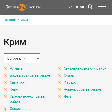
uk
ru
en
Головна
>
Крим
Крим
Алушта
Сімферопольський район
Бахчисарайський район
Судак
Євпаторія
Феодосія
Керч
Чорноморський район
Красноперекопський
Ялта
район
Севастополь