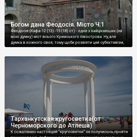
Богом дана Феодосія. Місто Ч.1
Феодосія (Кафа-12 (13) -15 (18) ст) - одне з найцікавіших (на
мою думку) міст всього Кримського півострова .Ну,але
думка в кожного своя, тому щоби розвіяти цей субєктивізм,
запрошую відвідати це
Тарханкутская кругосветка(от
Черноморского до Атлеша)
К сожалению настоящей "кругосветки" не получилось,пройти