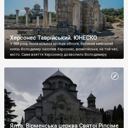
Херсонес Таврійський. ЮНЕСКО
У 988 році, після кількох місяців облоги, Великий київський
князь Володимир захопив Херсонес, візантійське, на той час,
місто. Саме взяття Херсонесу дозволило Володимиру
диктувати свої умови візантійському імператору Василю ІІ, та
одружитися з його дочкою Ганною. Цього ж року, в
Херсонесі Володимир-язичник, став Василем-християнином.
А потім було Хрещення Русі. На честь Херсонесу Таврійського
названо місто […]
Ялта. Вірменська церква Святої Ріпсіме