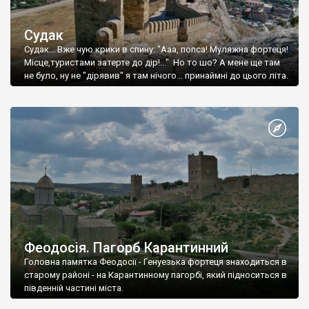
Судак
Судак... Вже чую крики в спину: "Ааа, попса! Муляжна фортеця!
Місце,туристами затерте до дір!..." Но то шо? А мене ще там
не було, ну не "дірявив" я там нічого... принаймні до цього літа.
Феодосія. Пагорб Карантинний
Головна памятка Феодосії - Генуезька фортеця знаходиться в
старому районі - на Карантинному пагорбі, який підноситься в
південній частині міста.