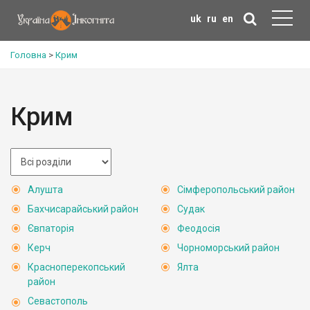
uk
ru
en
Головна
>
Крим
Крим
Алушта
Сімферопольський район
Бахчисарайський район
Судак
Євпаторія
Феодосія
Керч
Чорноморський район
Красноперекопський
Ялта
район
Севастополь