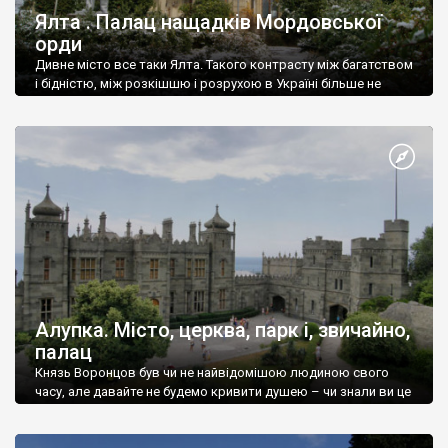
Ялта . Палац нащадків Мордовської
орди
Дивне місто все таки Ялта. Такого контрасту між багатством
і бідністю, між розкішшю і розрухою в Україні більше не
знайдеш.
Алупка. Місто, церква, парк і, звичайно,
палац
Князь Воронцов був чи не найвідомішою людиною свого
часу, але давайте не будемо кривити душею – чи знали ви це
прізвище до відвідин Алупки? Мабуть все таки ні.