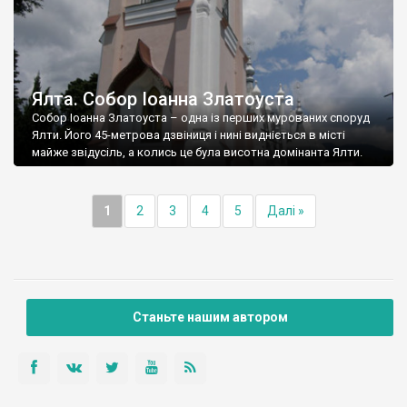
Ялта. Собор Іоанна Златоуста
Собор Іоанна Златоуста – одна із перших мурованих споруд
Ялти. Його 45-метрова дзвіниця і нині видніється в місті
майже звідусіль, а колись це була висотна домінанта Ялти.
1
2
3
4
5
Далі »
Станьте нашим автором