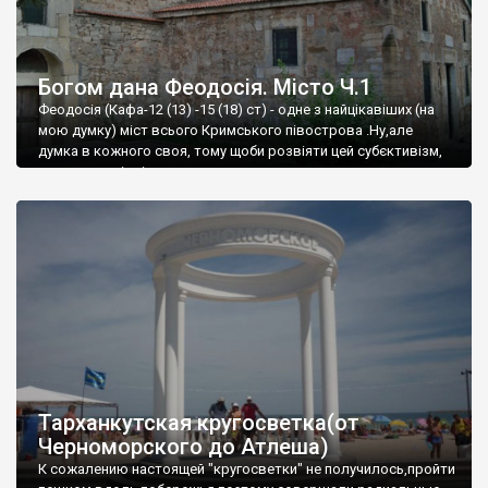
Богом дана Феодосія. Місто Ч.1
Феодосія (Кафа-12 (13) -15 (18) ст) - одне з найцікавіших (на
мою думку) міст всього Кримського півострова .Ну,але
думка в кожного своя, тому щоби розвіяти цей субєктивізм,
запрошую відвідати це
Тарханкутская кругосветка(от
Черноморского до Атлеша)
К сожалению настоящей "кругосветки" не получилось,пройти