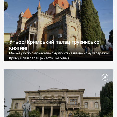
Утьос. Кримський палац грузинської
княгині
Майже у кожному населеному пункті на південному узбережжі
Криму є свій палац (а часто і не один).