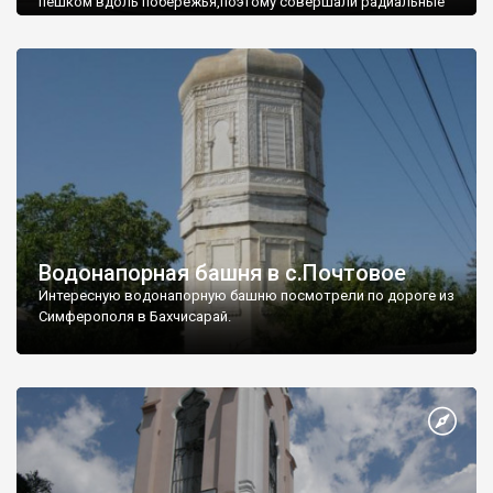
пешком вдоль побережья,поэтому совершали радиальные
вылазки из Оленевки.
Водонапорная башня в с.Почтовое
Интересную водонапорную башню посмотрели по дороге из
Симферополя в Бахчисарай.