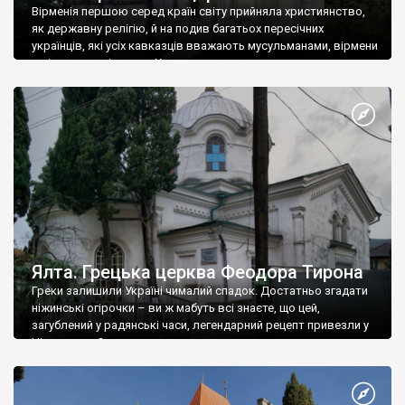
Вірменія першою серед країн світу прийняла християнство,
як державну релігію, й на подив багатьох пересічних
українців, які усіх кавказців вважають мусульманами, вірмени
є відданими вірянами Христа
Ялта. Грецька церква Феодора Тирона
Греки залишили Україні чималий спадок. Достатньо згадати
ніжинські огірочки – ви ж мабуть всі знаєте, що цей,
загублений у радянські часи, легендарний рецепт привезли у
Ніжин греки?