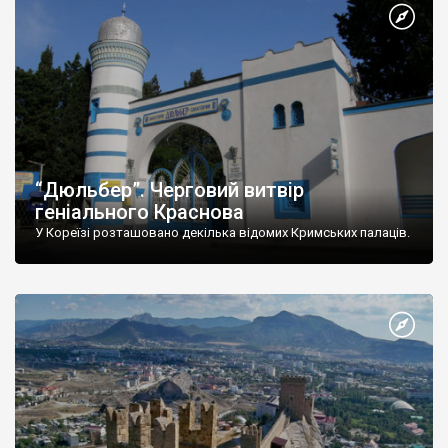
“Дюльбер”. Черговий витвір
геніального Краснова
У Кореїзі розташовано декілька відомих Кримських палаців.