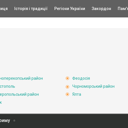
ниця
Історія і традиції
Регіони України
Закордон
Пам'
ноперекопський район
Феодосія
стополь
Чорноморський район
еропольський район
Ялта
к