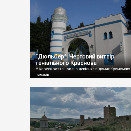
“Дюльбер”. Черговий витвір
геніального Краснова
У Кореїзі розташовано декілька відомих Кримських
палаців.