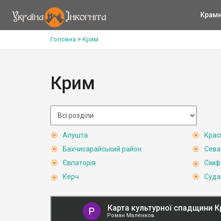
Крам
Головна
>
Крим
Крим
Алушта
Крас
Бахчисарайський район
Сева
Євпаторія
Сімф
Керч
Суда