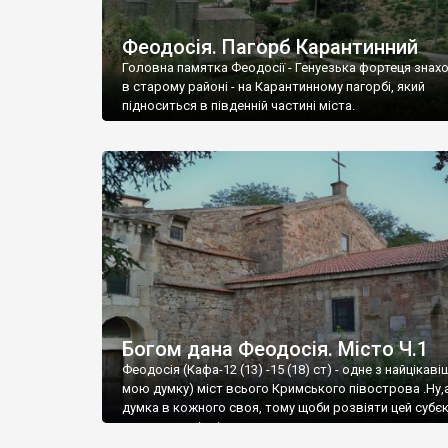
Феодосія. Пагорб Карантинний
Головна памятка Феодосії - Генуезька фортеця знах
в старому районі - на Карантинному пагорбі, який
підноситься в південній частині міста.
Богом дана Феодосія. Місто Ч.1
Феодосія (Кафа-12 (13) -15 (18) ст) - одне з найцікаві
мою думку) міст всього Кримського півострова .Ну,
думка в кожного своя, тому щоби розвіяти цей субєк
запрошую відвідати це