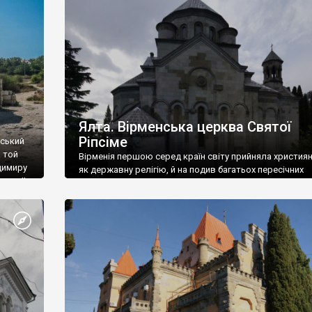
ефактів
називаються «повстяками» (postaki)…” “Вино. Крим
єкту
виробляє відмінне вино і його вдосталь: воно все ду
го».
легке біле і дуже […]
ти та
Ялта. Вірменська церква Святої
Ріпсіме
вський
 той
Вірменія першою серед країн світу прийняла христия
димиру
як державну релігію, й на подив багатьох пересічних
илю ІІ,
українців, які усіх кавказців вважають мусульманами,
 в
вірмени є відданими вірянами Христа