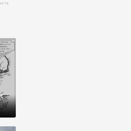
им та
ора і
є
го типу,
ей-
рний
ста:
 райони
від 2
I
і,
рукти,
 котрі