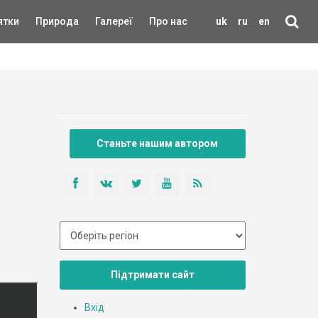
ятки
Природа
Галереї
Про нас
uk
ru
en
Станьте нашим автором
Підтримати сайт
Вхід