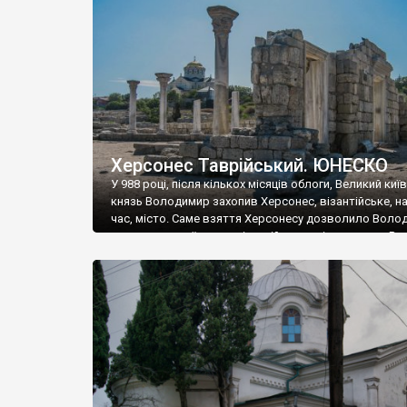
музею «Новгородський музей-заповідник» сотні арт
візантійської доби. Раритети викрадені з фондів об’
культурної спадщини ЮНЕСКО «Херсонеса Таврійсько
Офіційно – на виставку «Золото Візантії», але експер
влада в Україні вважають це лише […]
Херсонес Таврійський. ЮНЕСКО
У 988 році, після кількох місяців облоги, Великий киї
князь Володимир захопив Херсонес, візантійське, на
час, місто. Саме взяття Херсонесу дозволило Воло
диктувати свої умови візантійському імператору Вас
та одружитися з його дочкою Ганною. Цього ж року,
Херсонесі Володимир-язичник, став Василем-
християнином. А потім було Хрещення Русі. На честь
Херсонесу Таврійського названо місто […]