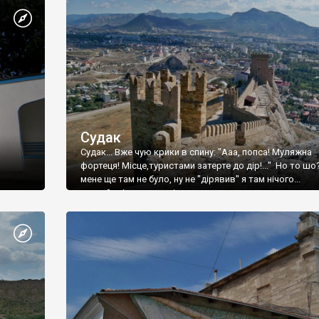
Судак
Судак... Вже чую крики в спину: "Ааа, попса! Муляжна
фортеця! Місце,туристами затерте до дір!..." Но то шо
мене ще там не було, ну не "дірявив" я там нічого...
принаймні до цього літа.