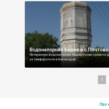
Водонапорная башня в с.Почтово
Интересную водонапорную башню посмотрели по д
из Симферополя в Бахчисарай.
1
Про 