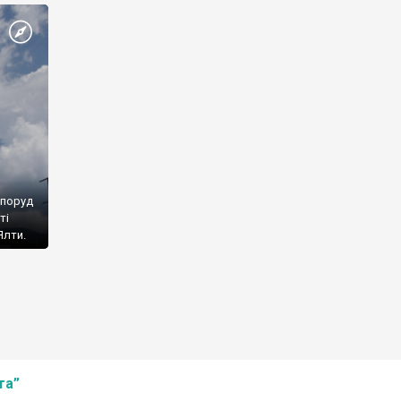
споруд
ті
Ялти.
та”