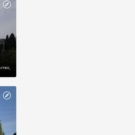
же
нство,