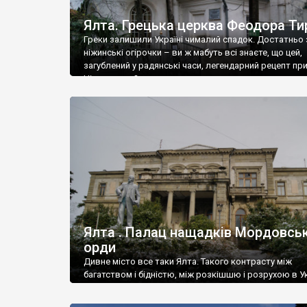
Ялта. Грецька церква Феодора Ти
Греки залишили Україні чималий спадок. Достатньо 
ніжинські огірочки – ви ж мабуть всі знаєте, що цей,
загублений у радянські часи, легендарний рецепт пр
Ніжин греки?
Ялта . Палац нащадків Мордовськ
орди
Дивне місто все таки Ялта. Такого контрасту між
багатством і бідністю, між розкішшю і розрухою в Ук
більше не знайдеш.