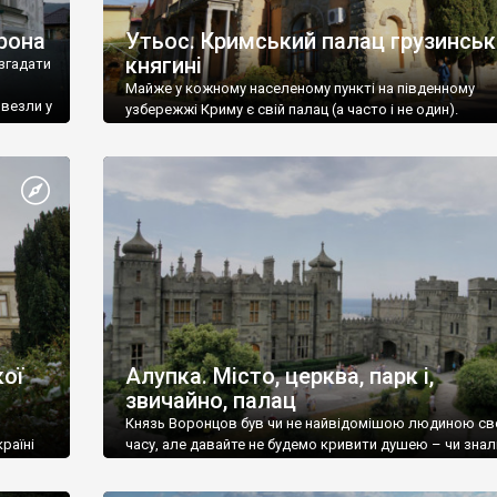
рона
Утьос. Кримський палац грузинськ
княгині
згадати
Майже у кожному населеному пункті на південному
ивезли у
узбережжі Криму є свій палац (а часто і не один).
ої
Алупка. Місто, церква, парк і,
звичайно, палац
Князь Воронцов був чи не найвідомішою людиною св
раїні
часу, але давайте не будемо кривити душею – чи знал
це прізвище до відвідин Алупки? Мабуть все таки ні.