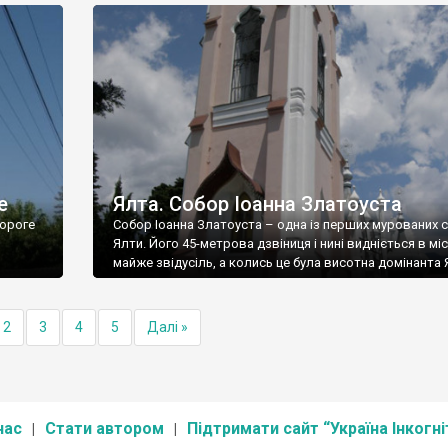
е
Ялта. Собор Іоанна Златоуста
ороге
Собор Іоанна Златоуста – одна із перших мурованих 
Ялти. Його 45-метрова дзвіниця і нині видніється в міс
майже звідусіль, а колись це була висотна домінанта 
2
3
4
5
Далі »
нас
Стати автором
Підтримати сайт “Україна Інкогні