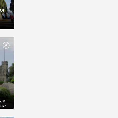
ої
ого
и ви