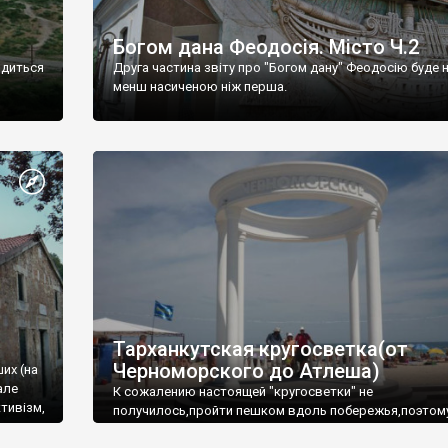
Богом дана Феодосія. Місто Ч.2
одиться
Друга частина звіту про "Богом дану" Феодосію буде 
менш насиченою ніж перша.
Тарханкутская кругосветка(от
Черноморского до Атлеша)
ших (на
але
К сожалению настоящей "кругосветки" не
тивізм,
получилось,пройти пешком вдоль побережья,поэтом
совершали радиальные вылазки из Оленевки.