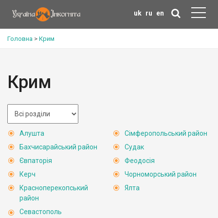
uk
ru
en
Головна
>
Крим
Крим
Алушта
Сімферопольський район
Бахчисарайський район
Судак
Євпаторія
Феодосія
Керч
Чорноморський район
Красноперекопський
Ялта
район
Севастополь