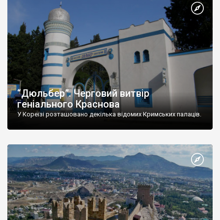
“Дюльбер”. Черговий витвір
геніального Краснова
У Кореїзі розташовано декілька відомих Кримських палаців.