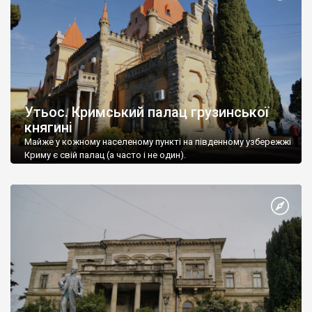
Утьос. Кримський палац грузинської
княгині
Майже у кожному населеному пункті на південному узбережжі
Криму є свій палац (а часто і не один).