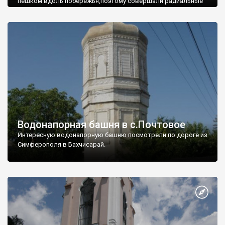
пешком вдоль побережья,поэтому совершали радиальные
вылазки из Оленевки.
Водонапорная башня в с.Почтовое
Интересную водонапорную башню посмотрели по дороге из
Симферополя в Бахчисарай.