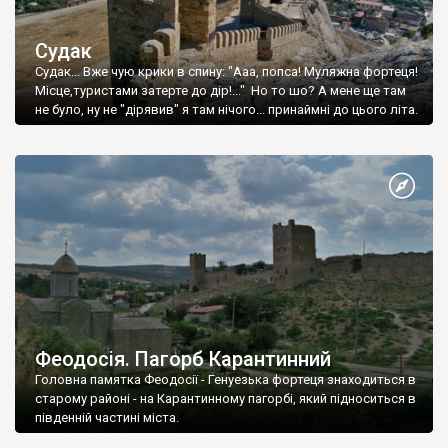
Судак
Судак... Вже чую крики в спину: "Ааа, попса! Муляжна фортеця!
Місце,туристами затерте до дір!..." Но то шо? А мене ще там
не було, ну не "дірявив" я там нічого... принаймні до цього літа.
Феодосія. Пагорб Карантинний
Головна памятка Феодосії - Генуезька фортеця знаходиться в
старому районі - на Карантинному пагорбі, який підноситься в
південній частині міста.