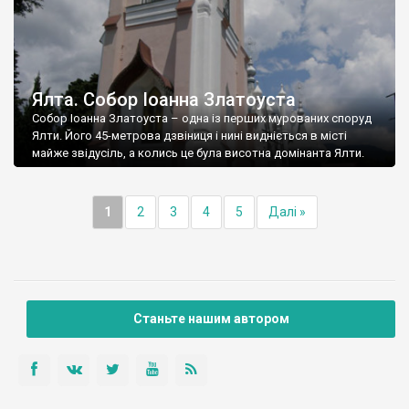
Ялта. Собор Іоанна Златоуста
Собор Іоанна Златоуста – одна із перших мурованих споруд
Ялти. Його 45-метрова дзвіниця і нині видніється в місті
майже звідусіль, а колись це була висотна домінанта Ялти.
1
2
3
4
5
Далі »
Станьте нашим автором