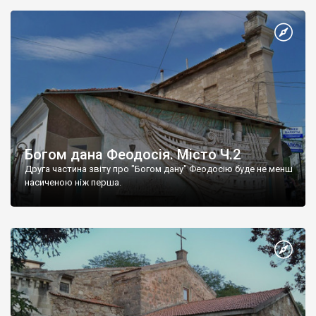
Богом дана Феодосія. Місто Ч.2
Друга частина звіту про "Богом дану" Феодосію буде не менш
насиченою ніж перша.