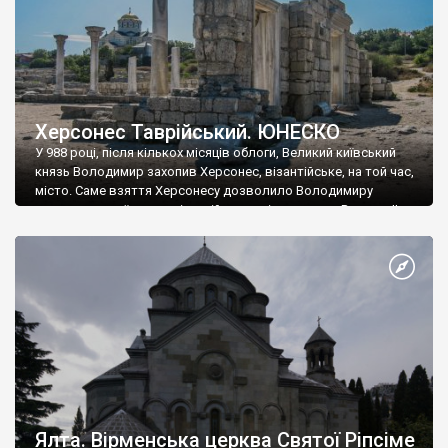
Херсонес Таврійський. ЮНЕСКО
У 988 році, після кількох місяців облоги, Великий київський
князь Володимир захопив Херсонес, візантійське, на той час,
місто. Саме взяття Херсонесу дозволило Володимиру
диктувати свої умови візантійському імператору Василю ІІ, та
одружитися з його дочкою Ганною. Цього ж року, в
Херсонесі Володимир-язичник, став Василем-християнином.
А потім було Хрещення Русі. На честь Херсонесу Таврійського
названо місто […]
Ялта. Вірменська церква Святої Ріпсіме