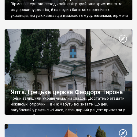
Вірменія першою серед країн світу прийняла християнство,
як державну релігію, й на подив багатьох пересічних
українців, які усіх кавказців вважають мусульманами, вірмени
є відданими вірянами Христа
Ялта. Грецька церква Феодора Тирона
Греки залишили Україні чималий спадок. Достатньо згадати
ніжинські огірочки – ви ж мабуть всі знаєте, що цей,
загублений у радянські часи, легендарний рецепт привезли у
Ніжин греки?