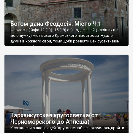
Богом дана Феодосія. Місто Ч.1
Феодосія (Кафа-12 (13) -15 (18) ст) - одне з найцікавіших (на
мою думку) міст всього Кримського півострова .Ну,але
думка в кожного своя, тому щоби розвіяти цей субєктивізм,
запрошую відвідати це
Тарханкутская кругосветка(от
Черноморского до Атлеша)
К сожалению настоящей "кругосветки" не получилось,пройти