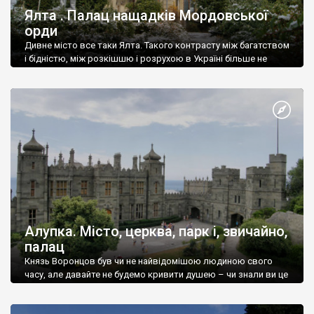
Ялта . Палац нащадків Мордовської
орди
Дивне місто все таки Ялта. Такого контрасту між багатством
і бідністю, між розкішшю і розрухою в Україні більше не
знайдеш.
Алупка. Місто, церква, парк і, звичайно,
палац
Князь Воронцов був чи не найвідомішою людиною свого
часу, але давайте не будемо кривити душею – чи знали ви це
прізвище до відвідин Алупки? Мабуть все таки ні.