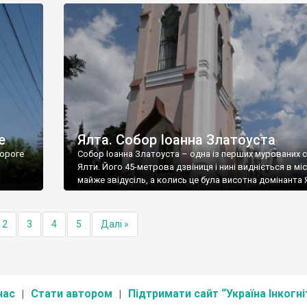
е
Ялта. Собор Іоанна Златоуста
ороге
Собор Іоанна Златоуста – одна із перших мурованих 
Ялти. Його 45-метрова дзвіниця і нині видніється в міс
майже звідусіль, а колись це була висотна домінанта 
2
3
4
5
Далі »
нас
Стати автором
Підтримати сайт “Україна Інкогні