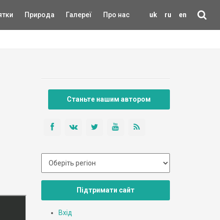
ятки
Природа
Галереї
Про нас
uk
ru
en
Станьте нашим автором
Підтримати сайт
Вхід