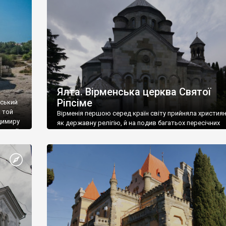
ефактів
називаються «повстяками» (postaki)…” “Вино. Крим
єкту
виробляє відмінне вино і його вдосталь: воно все ду
го».
легке біле і дуже […]
ти та
Ялта. Вірменська церква Святої
Ріпсіме
вський
 той
Вірменія першою серед країн світу прийняла христия
димиру
як державну релігію, й на подив багатьох пересічних
илю ІІ,
українців, які усіх кавказців вважають мусульманами,
 в
вірмени є відданими вірянами Христа