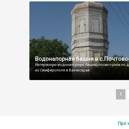
Водонапорная башня в с.Почтово
Интересную водонапорную башню посмотрели по д
из Симферополя в Бахчисарай.
1
Про 