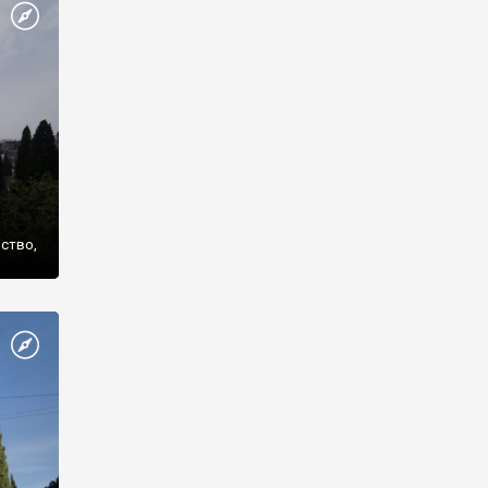
же
нство,