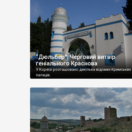
“Дюльбер”. Черговий витвір
геніального Краснова
У Кореїзі розташовано декілька відомих Кримських
палаців.