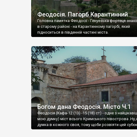
Феодосія. Пагорб Карантинний
Головна памятка Феодосії - Генуезька фортеця знах
в старому районі - на Карантинному пагорбі, який
підноситься в південній частині міста.
Богом дана Феодосія. Місто Ч.1
Феодосія (Кафа-12 (13) -15 (18) ст) - одне з найцікаві
мою думку) міст всього Кримського півострова .Ну,
думка в кожного своя, тому щоби розвіяти цей субєк
запрошую відвідати це