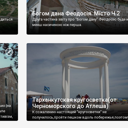
Богом дана Феодосія. Місто Ч.2
одиться
Друга частина звіту про "Богом дану" Феодосію буде 
менш насиченою ніж перша.
Тарханкутская кругосветка(от
Черноморского до Атлеша)
ших (на
але
К сожалению настоящей "кругосветки" не
тивізм,
получилось,пройти пешком вдоль побережья,поэтом
совершали радиальные вылазки из Оленевки.