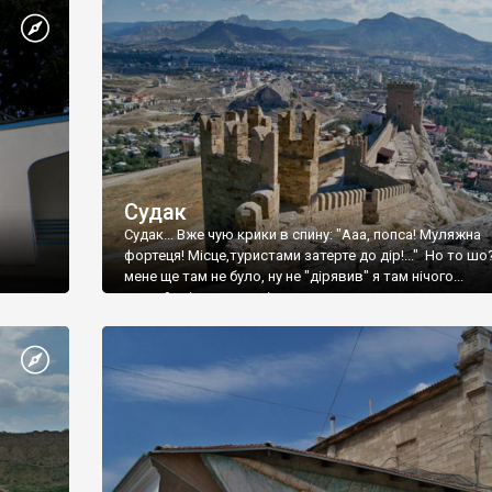
Судак
Судак... Вже чую крики в спину: "Ааа, попса! Муляжна
фортеця! Місце,туристами затерте до дір!..." Но то шо
мене ще там не було, ну не "дірявив" я там нічого...
принаймні до цього літа.