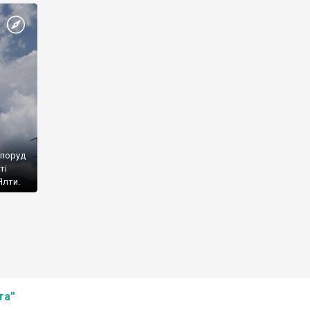
споруд
ті
Ялти.
та”