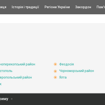
ниця
Історія і традиції
Регіони України
Закордон
Пам'
ноперекопський район
Феодосія
стополь
Чорноморський район
еропольський район
Ялта
к