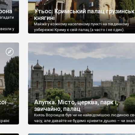
рона
Утьос. Кримський палац грузинськ
княгині
згадати
Майже у кожному населеному пункті на південному
ивезли у
узбережжі Криму є свій палац (а часто і не один).
ої
Алупка. Місто, церква, парк і,
звичайно, палац
Князь Воронцов був чи не найвідомішою людиною св
раїні
часу, але давайте не будемо кривити душею – чи знал
це прізвище до відвідин Алупки? Мабуть все таки ні.