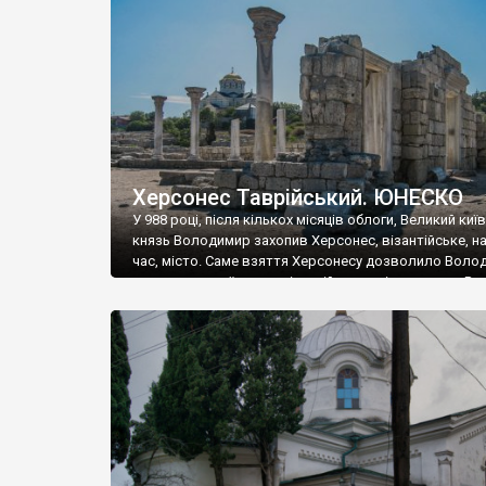
музею «Новгородський музей-заповідник» сотні арт
візантійської доби. Раритети викрадені з фондів об’
культурної спадщини ЮНЕСКО «Херсонеса Таврійсько
Офіційно – на виставку «Золото Візантії», але експер
влада в Україні вважають це лише […]
Херсонес Таврійський. ЮНЕСКО
У 988 році, після кількох місяців облоги, Великий киї
князь Володимир захопив Херсонес, візантійське, на
час, місто. Саме взяття Херсонесу дозволило Воло
диктувати свої умови візантійському імператору Вас
та одружитися з його дочкою Ганною. Цього ж року,
Херсонесі Володимир-язичник, став Василем-
християнином. А потім було Хрещення Русі. На честь
Херсонесу Таврійського названо місто […]