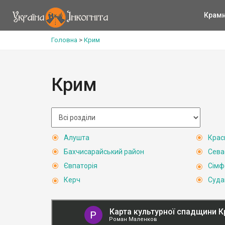
Крам
Головна
>
Крим
Крим
Алушта
Крас
Бахчисарайський район
Сева
Євпаторія
Сімф
Керч
Суда