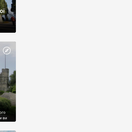
ої
ого
и ви