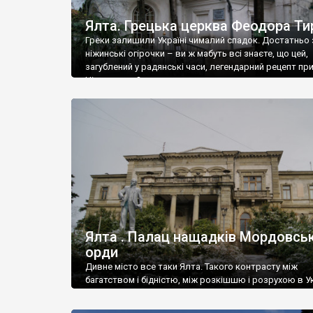
Ялта. Грецька церква Феодора Ти
Греки залишили Україні чималий спадок. Достатньо 
ніжинські огірочки – ви ж мабуть всі знаєте, що цей,
загублений у радянські часи, легендарний рецепт пр
Ніжин греки?
Ялта . Палац нащадків Мордовськ
орди
Дивне місто все таки Ялта. Такого контрасту між
багатством і бідністю, між розкішшю і розрухою в Ук
більше не знайдеш.