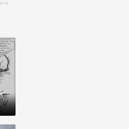
им та
ора і
є
го типу,
ей-
рний
ста:
 райони
від 2
I
і,
рукти,
 котрі