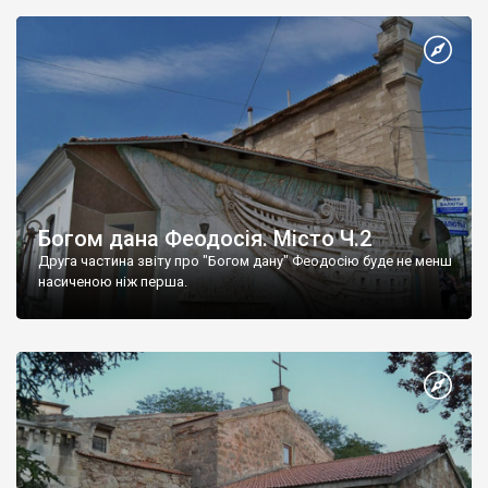
Богом дана Феодосія. Місто Ч.2
Друга частина звіту про "Богом дану" Феодосію буде не менш
насиченою ніж перша.