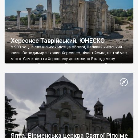
Херсонес Таврійський. ЮНЕСКО
У 988 році, після кількох місяців облоги, Великий київський
князь Володимир захопив Херсонес, візантійське, на той час,
місто. Саме взяття Херсонесу дозволило Володимиру
диктувати свої умови візантійському імператору Василю ІІ, та
одружитися з його дочкою Ганною. Цього ж року, в
Херсонесі Володимир-язичник, став Василем-християнином.
А потім було Хрещення Русі. На честь Херсонесу Таврійського
названо місто […]
Ялта. Вірменська церква Святої Ріпсіме