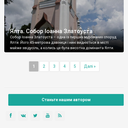
Ялта. Собор Іоанна Златоуста
Собор Іоанна Златоуста – одна із перших мурованих споруд
Ялти. Його 45-метрова дзвіниця і нині видніється в місті
майже звідусіль, а колись це була висотна домінанта Ялти.
1
2
3
4
5
Далі »
Станьте нашим автором