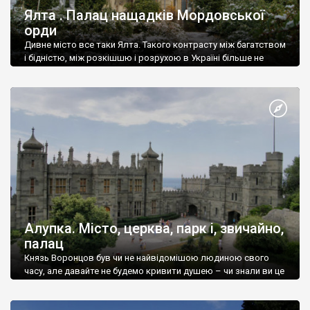
Ялта . Палац нащадків Мордовської
орди
Дивне місто все таки Ялта. Такого контрасту між багатством
і бідністю, між розкішшю і розрухою в Україні більше не
знайдеш.
Алупка. Місто, церква, парк і, звичайно,
палац
Князь Воронцов був чи не найвідомішою людиною свого
часу, але давайте не будемо кривити душею – чи знали ви це
прізвище до відвідин Алупки? Мабуть все таки ні.