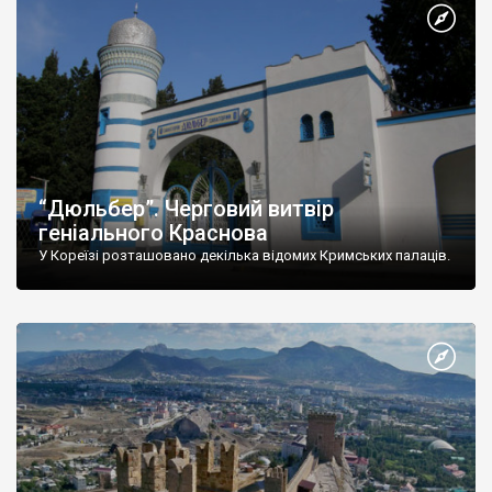
“Дюльбер”. Черговий витвір
геніального Краснова
У Кореїзі розташовано декілька відомих Кримських палаців.