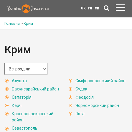
uk
ru
en
Головна
>
Крим
Крим
Алушта
Сімферопольський район
Бахчисарайський район
Судак
Євпаторія
Феодосія
Керч
Чорноморський район
Красноперекопський
Ялта
район
Севастополь