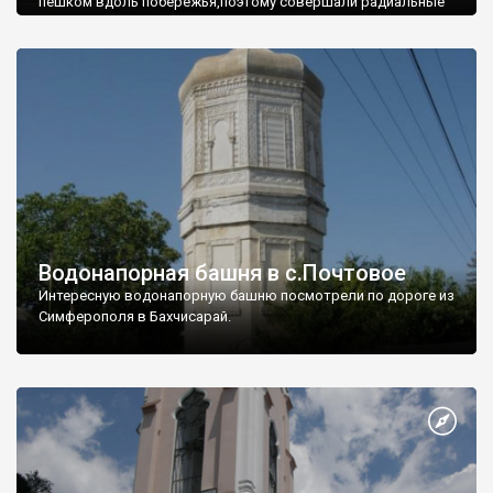
пешком вдоль побережья,поэтому совершали радиальные
вылазки из Оленевки.
Водонапорная башня в с.Почтовое
Интересную водонапорную башню посмотрели по дороге из
Симферополя в Бахчисарай.