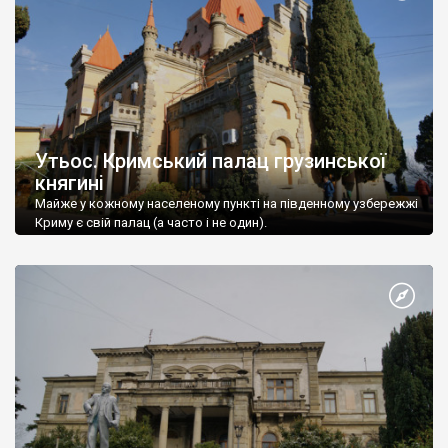
Утьос. Кримський палац грузинської
княгині
Майже у кожному населеному пункті на південному узбережжі
Криму є свій палац (а часто і не один).