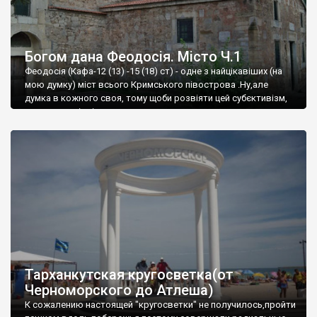
Богом дана Феодосія. Місто Ч.1
Феодосія (Кафа-12 (13) -15 (18) ст) - одне з найцікавіших (на
мою думку) міст всього Кримського півострова .Ну,але
думка в кожного своя, тому щоби розвіяти цей субєктивізм,
запрошую відвідати це
Тарханкутская кругосветка(от
Черноморского до Атлеша)
К сожалению настоящей "кругосветки" не получилось,пройти