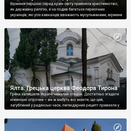
Вірменія першою серед країн світу прийняла християнство,
як державну релігію, й на подив багатьох пересічних
українців, які усіх кавказців вважають мусульманами, вірмени
є відданими вірянами Христа
Ялта. Грецька церква Феодора Тирона
Греки залишили Україні чималий спадок. Достатньо згадати
ніжинські огірочки – ви ж мабуть всі знаєте, що цей,
загублений у радянські часи, легендарний рецепт привезли у
Ніжин греки?