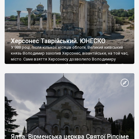
Херсонес Таврійський. ЮНЕСКО
У 988 році, після кількох місяців облоги, Великий київський
князь Володимир захопив Херсонес, візантійське, на той час,
місто. Саме взяття Херсонесу дозволило Володимиру
диктувати свої умови візантійському імператору Василю ІІ, та
одружитися з його дочкою Ганною. Цього ж року, в
Херсонесі Володимир-язичник, став Василем-християнином.
А потім було Хрещення Русі. На честь Херсонесу Таврійського
названо місто […]
Ялта. Вірменська церква Святої Ріпсіме