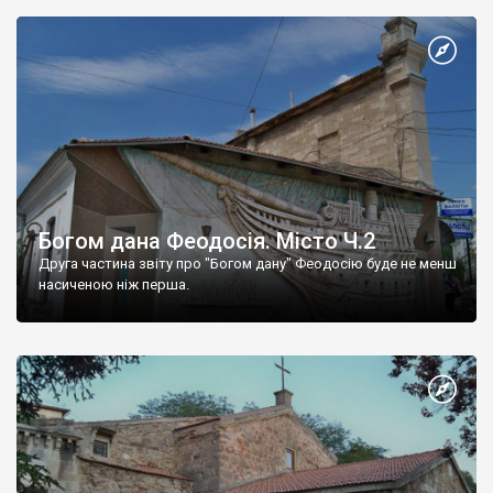
Богом дана Феодосія. Місто Ч.2
Друга частина звіту про "Богом дану" Феодосію буде не менш
насиченою ніж перша.