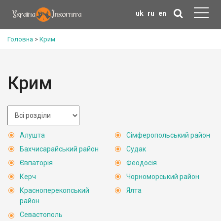
uk
ru
en
Головна
>
Крим
Крим
Алушта
Сімферопольський район
Бахчисарайський район
Судак
Євпаторія
Феодосія
Керч
Чорноморський район
Красноперекопський
Ялта
район
Севастополь