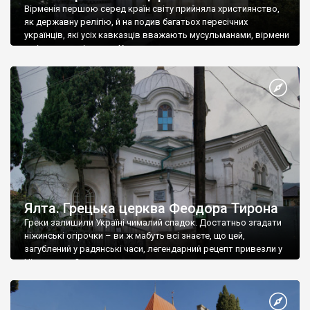
Вірменія першою серед країн світу прийняла християнство,
як державну релігію, й на подив багатьох пересічних
українців, які усіх кавказців вважають мусульманами, вірмени
є відданими вірянами Христа
Ялта. Грецька церква Феодора Тирона
Греки залишили Україні чималий спадок. Достатньо згадати
ніжинські огірочки – ви ж мабуть всі знаєте, що цей,
загублений у радянські часи, легендарний рецепт привезли у
Ніжин греки?