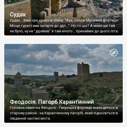
Судак
Судак... Вже чую крики в спину: "Ааа, попса! Муляжна фортеця!
Місце,туристами затерте до дір!..." Но то шо? А мене ще там
не було, ну не "дірявив" я там нічого... принаймні до цього літа.
Феодосія. Пагорб Карантинний
Головна памятка Феодосії - Генуезька фортеця знаходиться в
старому районі - на Карантинному пагорбі, який підноситься в
південній частині міста.