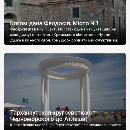
Богом дана Феодосія. Місто Ч.1
Феодосія (Кафа-12 (13) -15 (18) ст) - одне з найцікавіших (на
мою думку) міст всього Кримського півострова .Ну,але
думка в кожного своя, тому щоби розвіяти цей субєктивізм,
запрошую відвідати це
Тарханкутская кругосветка(от
Черноморского до Атлеша)
К сожалению настоящей "кругосветки" не получилось,пройти