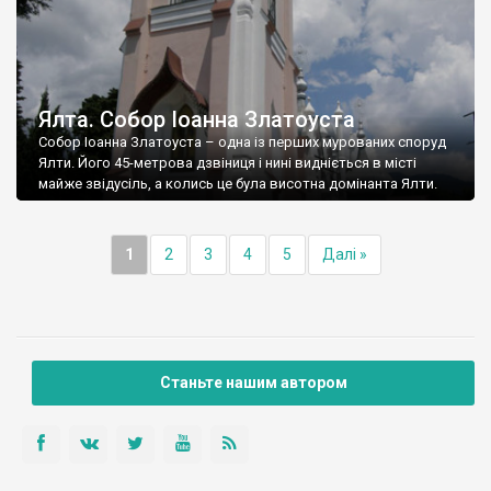
Ялта. Собор Іоанна Златоуста
Собор Іоанна Златоуста – одна із перших мурованих споруд
Ялти. Його 45-метрова дзвіниця і нині видніється в місті
майже звідусіль, а колись це була висотна домінанта Ялти.
1
2
3
4
5
Далі »
Станьте нашим автором