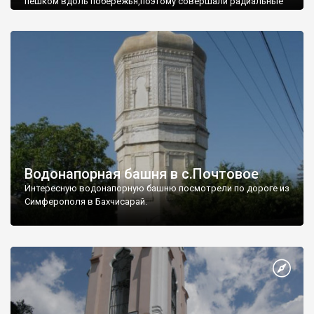
пешком вдоль побережья,поэтому совершали радиальные
вылазки из Оленевки.
Водонапорная башня в с.Почтовое
Интересную водонапорную башню посмотрели по дороге из
Симферополя в Бахчисарай.