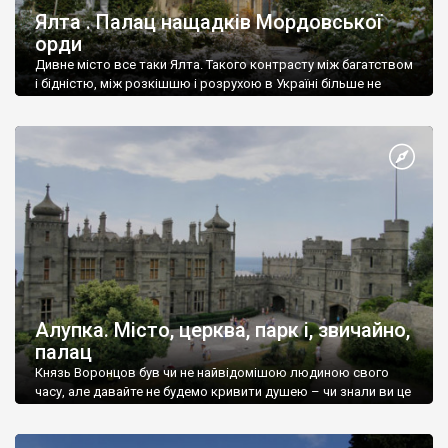
Ялта . Палац нащадків Мордовської
орди
Дивне місто все таки Ялта. Такого контрасту між багатством
і бідністю, між розкішшю і розрухою в Україні більше не
знайдеш.
Алупка. Місто, церква, парк і, звичайно,
палац
Князь Воронцов був чи не найвідомішою людиною свого
часу, але давайте не будемо кривити душею – чи знали ви це
прізвище до відвідин Алупки? Мабуть все таки ні.