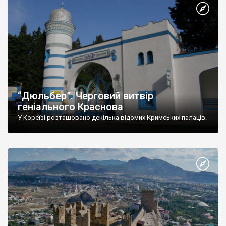
“Дюльбер”. Черговий витвір
геніального Краснова
У Кореїзі розташовано декілька відомих Кримських палаців.