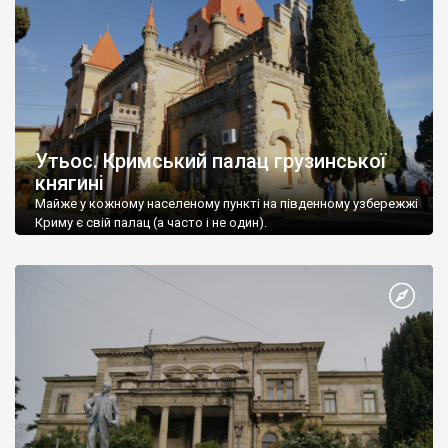
Утьос. Кримський палац грузинської
княгині
Майже у кожному населеному пункті на південному узбережжі
Криму є свій палац (а часто і не один).