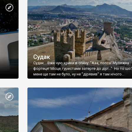
Судак
Судак... Вже чую крики в спину: "Ааа, попса! Муляжна
фортеця! Місце,туристами затерте до дір!..." Но то шо
мене ще там не було, ну не "дірявив" я там нічого...
принаймні до цього літа.