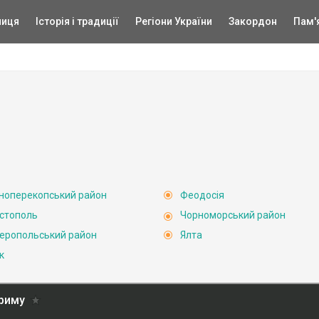
ниця
Історія і традиції
Регіони України
Закордон
Пам'
ноперекопський район
Феодосія
стополь
Чорноморський район
еропольський район
Ялта
к