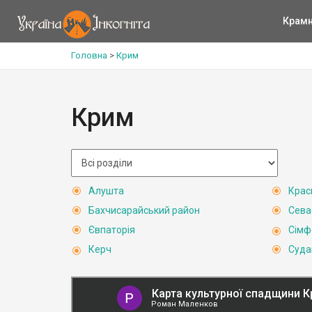
Крам
Головна
>
Крим
Крим
Алушта
Крас
Бахчисарайський район
Сева
Євпаторія
Сімф
Керч
Суда