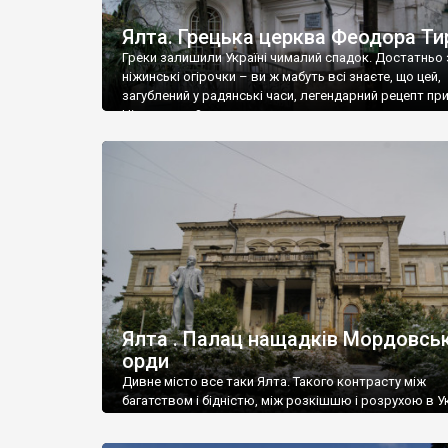
Ялта. Грецька церква Феодора Ти
Греки залишили Україні чималий спадок. Достатньо 
ніжинські огірочки – ви ж мабуть всі знаєте, що цей,
загублений у радянські часи, легендарний рецепт пр
Ніжин греки?
Ялта . Палац нащадків Мордовськ
орди
Дивне місто все таки Ялта. Такого контрасту між
багатством і бідністю, між розкішшю і розрухою в Ук
більше не знайдеш.