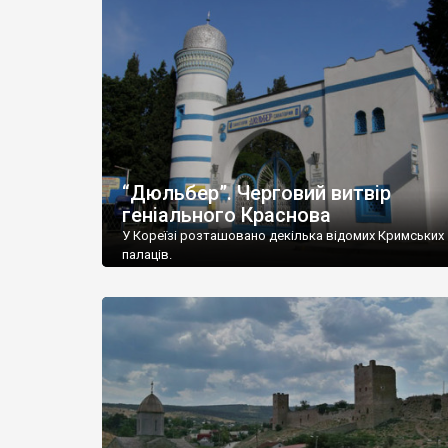
“Дюльбер”. Черговий витвір
геніального Краснова
У Кореїзі розташовано декілька відомих Кримських
палаців.