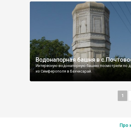
Водонапорная башня в с.Почтово
Интересную водонапорную башню посмотрели по д
из Симферополя в Бахчисарай.
1
Про 