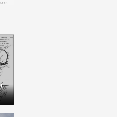
им та
ора і
є
го типу,
ей-
рний
ста:
 райони
від 2
I
і,
рукти,
 котрі