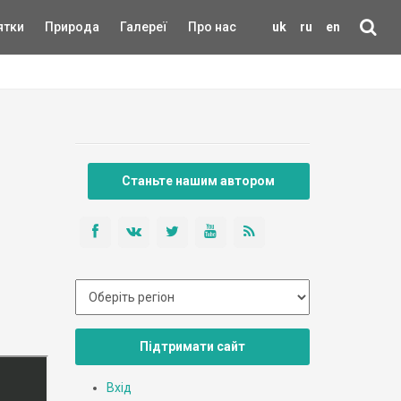
ятки
Природа
Галереї
Про нас
uk
ru
en
Станьте нашим автором
Підтримати сайт
Вхід