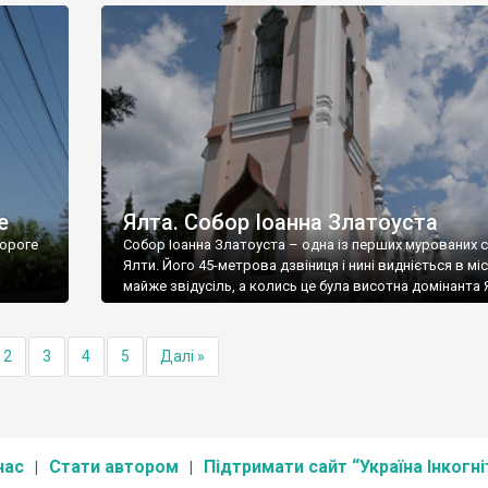
е
Ялта. Собор Іоанна Златоуста
ороге
Собор Іоанна Златоуста – одна із перших мурованих 
Ялти. Його 45-метрова дзвіниця і нині видніється в міс
майже звідусіль, а колись це була висотна домінанта 
2
3
4
5
Далі »
нас
Стати автором
Підтримати сайт “Україна Інкогні