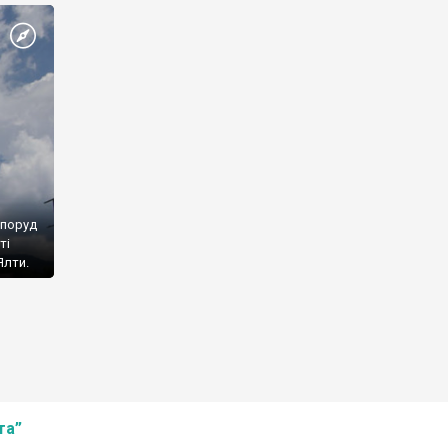
споруд
ті
Ялти.
та”