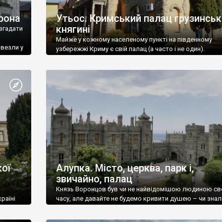
рона
Утьос. Кримський палац грузинськ
княгині
згадати
Майже у кожному населеному пункті на південному
ивезли у
узбережжі Криму є свій палац (а часто і не один).
ої
Алупка. Місто, церква, парк і,
звичайно, палац
Князь Воронцов був чи не найвідомішою людиною св
раїні
часу, але давайте не будемо кривити душею – чи знал
це прізвище до відвідин Алупки? Мабуть все таки ні.