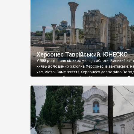
музею «Новгородський музей-заповідник» сотні арт
візантійської доби. Раритети викрадені з фондів об’
культурної спадщини ЮНЕСКО «Херсонеса Таврійсько
Офіційно – на виставку «Золото Візантії», але експер
влада в Україні вважають це лише […]
Херсонес Таврійський. ЮНЕСКО
У 988 році, після кількох місяців облоги, Великий киї
князь Володимир захопив Херсонес, візантійське, на
час, місто. Саме взяття Херсонесу дозволило Воло
диктувати свої умови візантійському імператору Вас
та одружитися з його дочкою Ганною. Цього ж року,
Херсонесі Володимир-язичник, став Василем-
християнином. А потім було Хрещення Русі. На честь
Херсонесу Таврійського названо місто […]