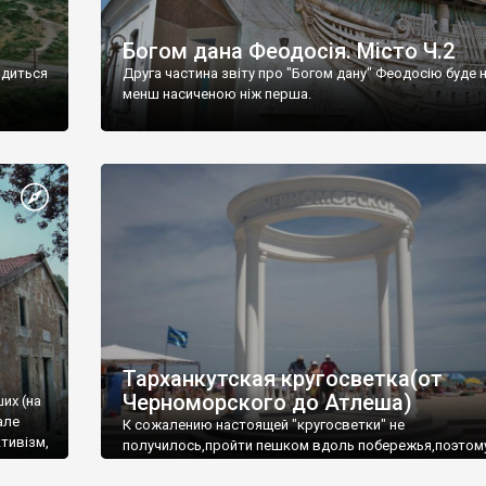
Богом дана Феодосія. Місто Ч.2
одиться
Друга частина звіту про "Богом дану" Феодосію буде 
менш насиченою ніж перша.
Тарханкутская кругосветка(от
Черноморского до Атлеша)
ших (на
але
К сожалению настоящей "кругосветки" не
тивізм,
получилось,пройти пешком вдоль побережья,поэтом
совершали радиальные вылазки из Оленевки.