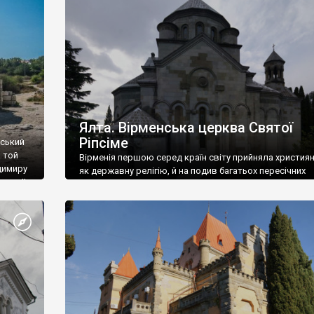
ефактів
називаються «повстяками» (postaki)…” “Вино. Крим
єкту
виробляє відмінне вино і його вдосталь: воно все ду
го».
легке біле і дуже […]
ти та
Ялта. Вірменська церква Святої
Ріпсіме
вський
 той
Вірменія першою серед країн світу прийняла христия
димиру
як державну релігію, й на подив багатьох пересічних
илю ІІ,
українців, які усіх кавказців вважають мусульманами,
 в
вірмени є відданими вірянами Христа