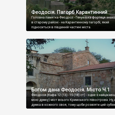
Феодосія. Пагорб Карантинний
Головна памятка Феодосії - Генуезька фортеця знах
в старому районі - на Карантинному пагорбі, який
підноситься в південній частині міста.
Богом дана Феодосія. Місто Ч.1
Феодосія (Кафа-12 (13) -15 (18) ст) - одне з найцікаві
мою думку) міст всього Кримського півострова .Ну,
думка в кожного своя, тому щоби розвіяти цей субєк
запрошую відвідати це