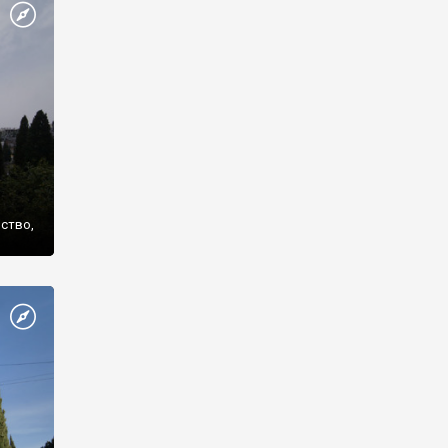
же
нство,