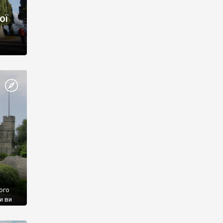
ої
ого
и ви