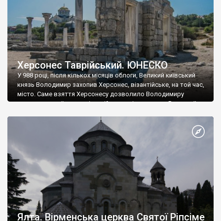
Херсонес Таврійський. ЮНЕСКО
У 988 році, після кількох місяців облоги, Великий київський
князь Володимир захопив Херсонес, візантійське, на той час,
місто. Саме взяття Херсонесу дозволило Володимиру
диктувати свої умови візантійському імператору Василю ІІ, та
одружитися з його дочкою Ганною. Цього ж року, в
Херсонесі Володимир-язичник, став Василем-християнином.
А потім було Хрещення Русі. На честь Херсонесу Таврійського
названо місто […]
Ялта. Вірменська церква Святої Ріпсіме