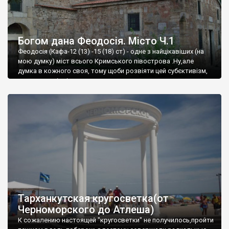
Богом дана Феодосія. Місто Ч.1
Феодосія (Кафа-12 (13) -15 (18) ст) - одне з найцікавіших (на
мою думку) міст всього Кримського півострова .Ну,але
думка в кожного своя, тому щоби розвіяти цей субєктивізм,
запрошую відвідати це
Тарханкутская кругосветка(от
Черноморского до Атлеша)
К сожалению настоящей "кругосветки" не получилось,пройти