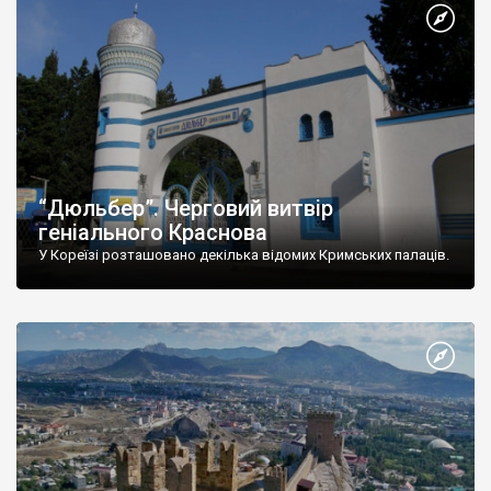
“Дюльбер”. Черговий витвір
геніального Краснова
У Кореїзі розташовано декілька відомих Кримських палаців.