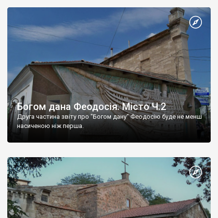
Богом дана Феодосія. Місто Ч.2
Друга частина звіту про "Богом дану" Феодосію буде не менш
насиченою ніж перша.