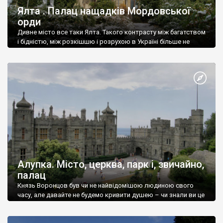
Ялта . Палац нащадків Мордовської
орди
Дивне місто все таки Ялта. Такого контрасту між багатством
і бідністю, між розкішшю і розрухою в Україні більше не
знайдеш.
Алупка. Місто, церква, парк і, звичайно,
палац
Князь Воронцов був чи не найвідомішою людиною свого
часу, але давайте не будемо кривити душею – чи знали ви це
прізвище до відвідин Алупки? Мабуть все таки ні.