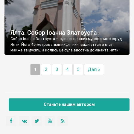
Ялта. Собор Іоанна Златоуста
Собор Іоанна Златоуста – одна із перших мурованих споруд
Ялти. Його 45-метрова дзвіниця і нині видніється в місті
майже звідусіль, а колись це була висотна домінанта Ялти.
1
2
3
4
5
Далі »
Станьте нашим автором