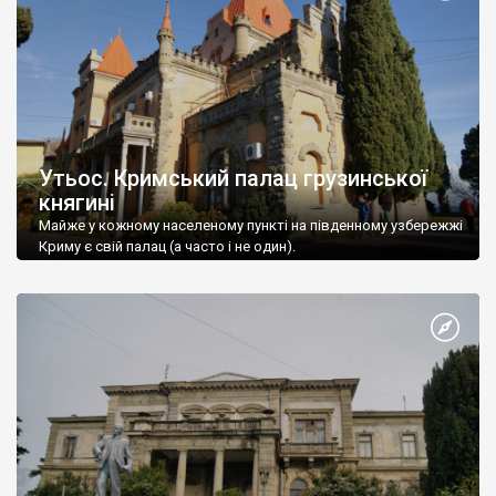
Утьос. Кримський палац грузинської
княгині
Майже у кожному населеному пункті на південному узбережжі
Криму є свій палац (а часто і не один).