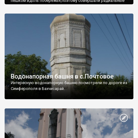
пешком вдоль побережья,поэтому совершали радиальные
вылазки из Оленевки.
Водонапорная башня в с.Почтовое
Интересную водонапорную башню посмотрели по дороге из
Симферополя в Бахчисарай.