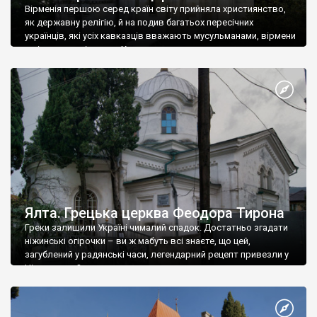
Вірменія першою серед країн світу прийняла християнство,
як державну релігію, й на подив багатьох пересічних
українців, які усіх кавказців вважають мусульманами, вірмени
є відданими вірянами Христа
Ялта. Грецька церква Феодора Тирона
Греки залишили Україні чималий спадок. Достатньо згадати
ніжинські огірочки – ви ж мабуть всі знаєте, що цей,
загублений у радянські часи, легендарний рецепт привезли у
Ніжин греки?