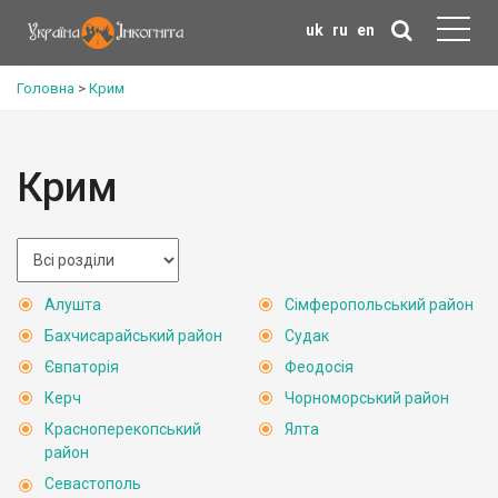
uk
ru
en
Головна
>
Крим
Крим
Алушта
Сімферопольський район
Бахчисарайський район
Судак
Євпаторія
Феодосія
Керч
Чорноморський район
Красноперекопський
Ялта
район
Севастополь