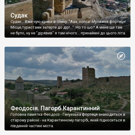
Судак
Судак... Вже чую крики в спину: "Ааа, попса! Муляжна фортеця!
Місце,туристами затерте до дір!..." Но то шо? А мене ще там
не було, ну не "дірявив" я там нічого... принаймні до цього літа.
Феодосія. Пагорб Карантинний
Головна памятка Феодосії - Генуезька фортеця знаходиться в
старому районі - на Карантинному пагорбі, який підноситься в
південній частині міста.