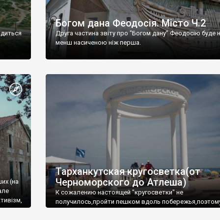
Богом дана Феодосія. Місто Ч.2
одиться
Друга частина звіту про "Богом дану" Феодосію буде 
менш насиченою ніж перша.
Тарханкутская кругосветка(от
Черноморского до Атлеша)
ших (на
але
К сожалению настоящей "кругосветки" не
тивізм,
получилось,пройти пешком вдоль побережья,поэтом
совершали радиальные вылазки из Оленевки.