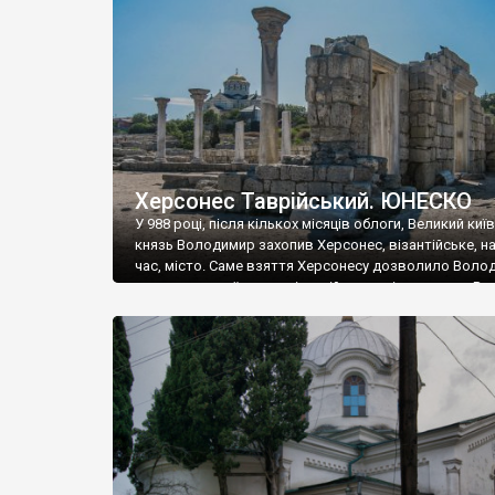
музею «Новгородський музей-заповідник» сотні арт
візантійської доби. Раритети викрадені з фондів об’
культурної спадщини ЮНЕСКО «Херсонеса Таврійсько
Офіційно – на виставку «Золото Візантії», але експер
влада в Україні вважають це лише […]
Херсонес Таврійський. ЮНЕСКО
У 988 році, після кількох місяців облоги, Великий киї
князь Володимир захопив Херсонес, візантійське, на
час, місто. Саме взяття Херсонесу дозволило Воло
диктувати свої умови візантійському імператору Вас
та одружитися з його дочкою Ганною. Цього ж року,
Херсонесі Володимир-язичник, став Василем-
християнином. А потім було Хрещення Русі. На честь
Херсонесу Таврійського названо місто […]