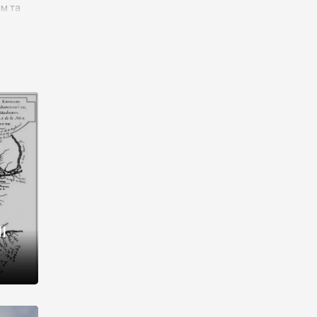
им та
ора і
є
го типу,
ей-
рний
ста:
 райони
від 2
I
і,
рукти,
 котрі