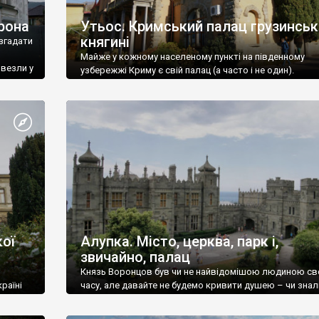
рона
Утьос. Кримський палац грузинськ
княгині
згадати
Майже у кожному населеному пункті на південному
ивезли у
узбережжі Криму є свій палац (а часто і не один).
ої
Алупка. Місто, церква, парк і,
звичайно, палац
Князь Воронцов був чи не найвідомішою людиною св
раїні
часу, але давайте не будемо кривити душею – чи знал
це прізвище до відвідин Алупки? Мабуть все таки ні.