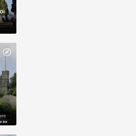
ої
ого
и ви