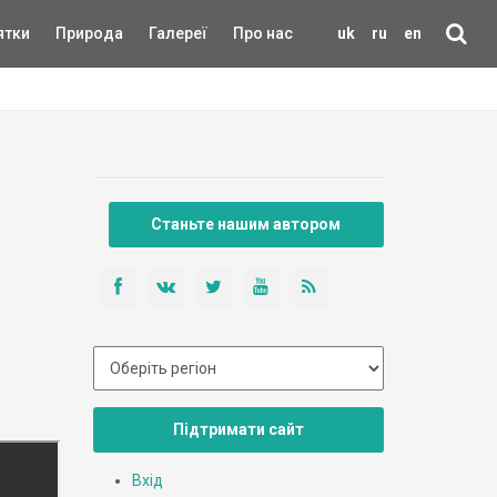
ятки
Природа
Галереї
Про нас
uk
ru
en
Станьте нашим автором
Підтримати сайт
Вхід