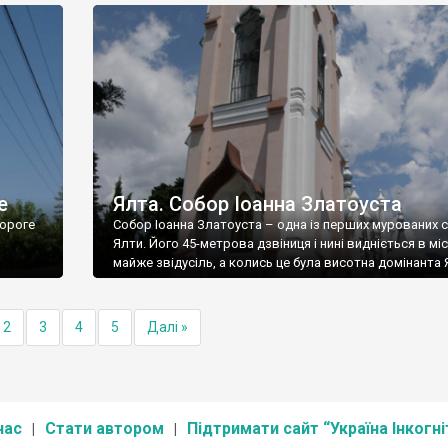
е
Ялта. Собор Іоанна Златоуста
ороге
Собор Іоанна Златоуста – одна із перших мурованих 
Ялти. Його 45-метрова дзвіниця і нині видніється в міс
майже звідусіль, а колись це була висотна домінанта 
2
3
4
5
Далі »
нас
Стати автором
Підтримати сайт “Україна Інкогні