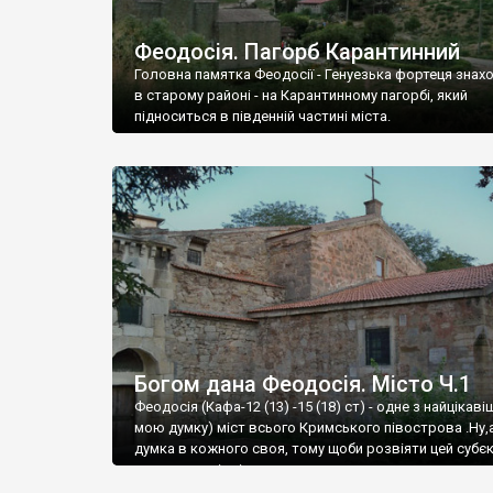
Феодосія. Пагорб Карантинний
Головна памятка Феодосії - Генуезька фортеця знах
в старому районі - на Карантинному пагорбі, який
підноситься в південній частині міста.
Богом дана Феодосія. Місто Ч.1
Феодосія (Кафа-12 (13) -15 (18) ст) - одне з найцікаві
мою думку) міст всього Кримського півострова .Ну,
думка в кожного своя, тому щоби розвіяти цей субєк
запрошую відвідати це