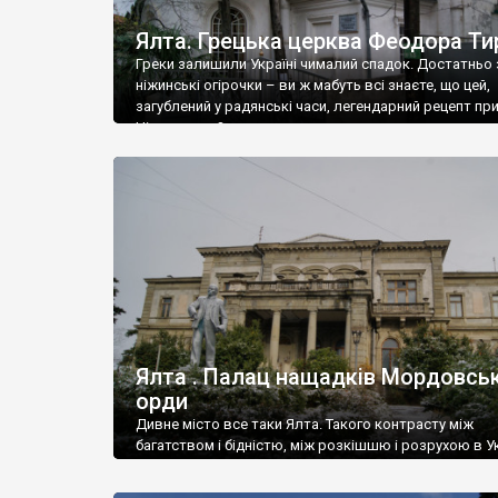
Ялта. Грецька церква Феодора Ти
Греки залишили Україні чималий спадок. Достатньо 
ніжинські огірочки – ви ж мабуть всі знаєте, що цей,
загублений у радянські часи, легендарний рецепт пр
Ніжин греки?
Ялта . Палац нащадків Мордовськ
орди
Дивне місто все таки Ялта. Такого контрасту між
багатством і бідністю, між розкішшю і розрухою в Ук
більше не знайдеш.