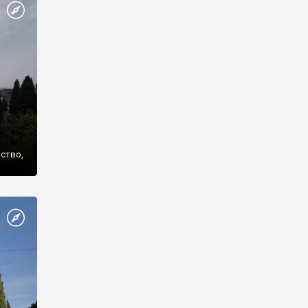
же
нство,