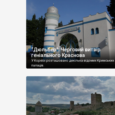
“Дюльбер”. Черговий витвір
геніального Краснова
У Кореїзі розташовано декілька відомих Кримських
палаців.