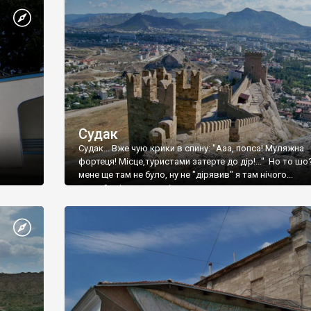
Судак
Судак... Вже чую крики в спину: "Ааа, попса! Муляжна
фортеця! Місце,туристами затерте до дір!..." Но то шо
мене ще там не було, ну не "дірявив" я там нічого...
принаймні до цього літа.