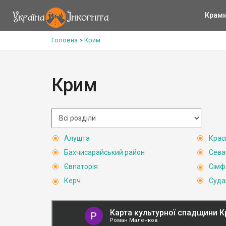
Крам
Головна
>
Крим
Крим
Алушта
Крас
Бахчисарайський район
Сева
Євпаторія
Сімф
Керч
Суда