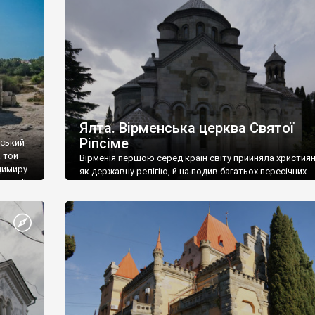
ефактів
називаються «повстяками» (postaki)…” “Вино. Крим
єкту
виробляє відмінне вино і його вдосталь: воно все ду
го».
легке біле і дуже […]
ти та
Ялта. Вірменська церква Святої
Ріпсіме
вський
 той
Вірменія першою серед країн світу прийняла христия
димиру
як державну релігію, й на подив багатьох пересічних
илю ІІ,
українців, які усіх кавказців вважають мусульманами,
 в
вірмени є відданими вірянами Христа