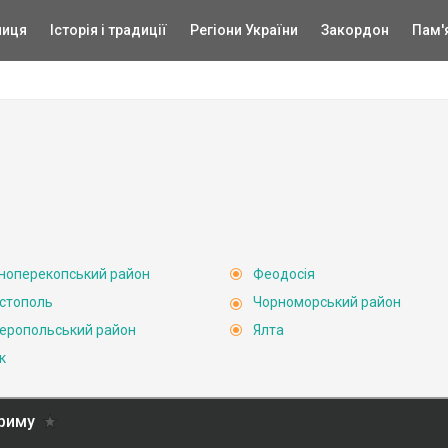
ниця
Історія і традиції
Регіони України
Закордон
Пам'
ноперекопський район
Феодосія
стополь
Чорноморський район
еропольський район
Ялта
к