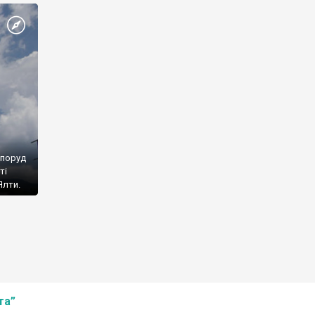
споруд
ті
Ялти.
та”