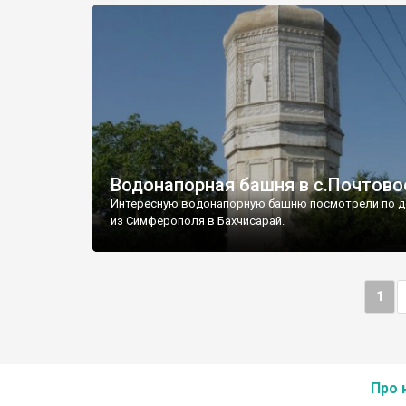
Водонапорная башня в с.Почтово
Интересную водонапорную башню посмотрели по д
из Симферополя в Бахчисарай.
1
Про 