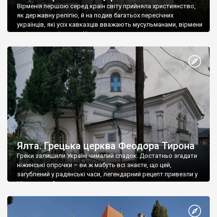
Вірменія першою серед країн світу прийняла християнство,
як державну релігію, й на подив багатьох пересічних
українців, які усіх кавказців вважають мусульманами, вірмени
є відданими вірянами Христа
Ялта. Грецька церква Феодора Тирона
Греки залишили Україні чималий спадок. Достатньо згадати
ніжинські огірочки – ви ж мабуть всі знаєте, що цей,
загублений у радянські часи, легендарний рецепт привезли у
Ніжин греки?