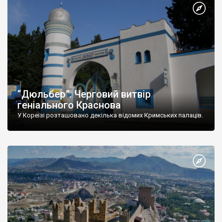
“Дюльбер”. Черговий витвір
геніального Краснова
У Кореїзі розташовано декілька відомих Кримських палаців.