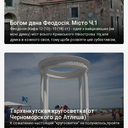
Богом дана Феодосія. Місто Ч.1
Феодосія (Кафа-12 (13) -15 (18) ст) - одне з найцікавіших (на
мою думку) міст всього Кримського півострова .Ну,але
думка в кожного своя, тому щоби розвіяти цей субєктивізм,
запрошую відвідати це
Тарханкутская кругосветка(от
Черноморского до Атлеша)
К сожалению настоящей "кругосветки" не получилось,пройти