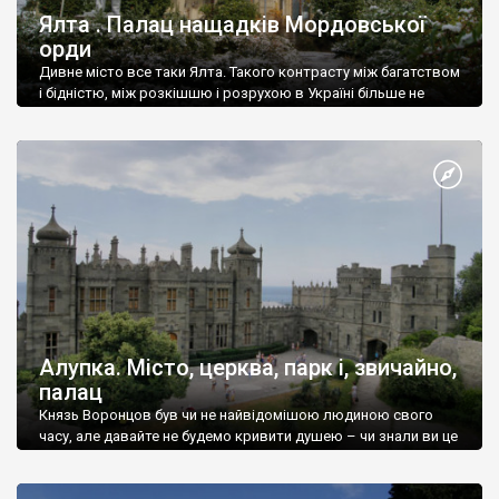
Ялта . Палац нащадків Мордовської
орди
Дивне місто все таки Ялта. Такого контрасту між багатством
і бідністю, між розкішшю і розрухою в Україні більше не
знайдеш.
Алупка. Місто, церква, парк і, звичайно,
палац
Князь Воронцов був чи не найвідомішою людиною свого
часу, але давайте не будемо кривити душею – чи знали ви це
прізвище до відвідин Алупки? Мабуть все таки ні.