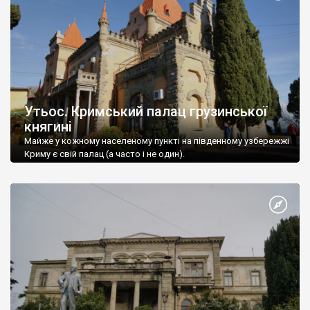
Утьос. Кримський палац грузинської
княгині
Майже у кожному населеному пункті на південному узбережжі
Криму є свій палац (а часто і не один).