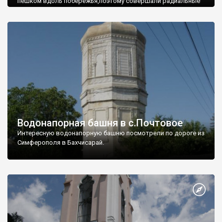
пешком вдоль побережья,поэтому совершали радиальные
вылазки из Оленевки.
Водонапорная башня в с.Почтовое
Интересную водонапорную башню посмотрели по дороге из
Симферополя в Бахчисарай.