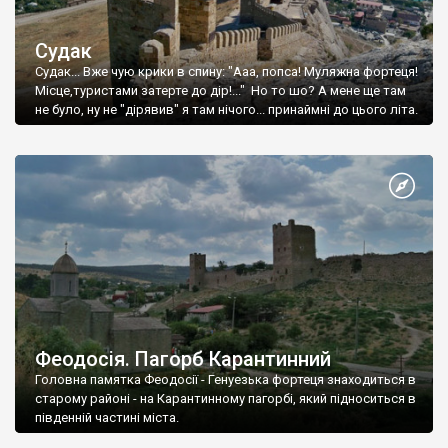
Судак
Судак... Вже чую крики в спину: "Ааа, попса! Муляжна фортеця!
Місце,туристами затерте до дір!..." Но то шо? А мене ще там
не було, ну не "дірявив" я там нічого... принаймні до цього літа.
Феодосія. Пагорб Карантинний
Головна памятка Феодосії - Генуезька фортеця знаходиться в
старому районі - на Карантинному пагорбі, який підноситься в
південній частині міста.