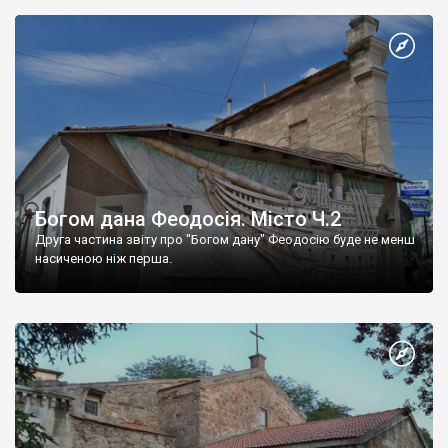
Богом дана Феодосія. Місто Ч.2
Друга частина звіту про "Богом дану" Феодосію буде не менш
насиченою ніж перша.