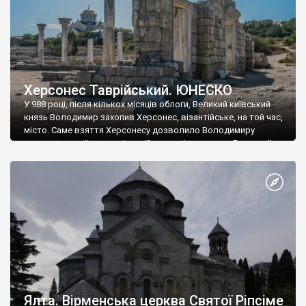
Херсонес Таврійський. ЮНЕСКО
У 988 році, після кількох місяців облоги, Великий київський
князь Володимир захопив Херсонес, візантійське, на той час,
місто. Саме взяття Херсонесу дозволило Володимиру
диктувати свої умови візантійському імператору Василю ІІ, та
одружитися з його дочкою Ганною. Цього ж року, в
Херсонесі Володимир-язичник, став Василем-християнином.
А потім було Хрещення Русі. На честь Херсонесу Таврійського
названо місто […]
Ялта. Вірменська церква Святої Ріпсіме