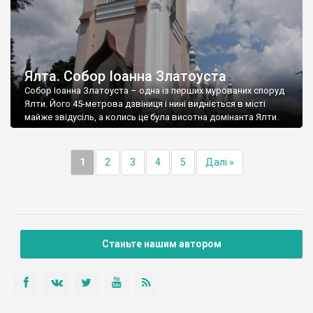
Ялта. Собор Іоанна Златоуста
Собор Іоанна Златоуста – одна із перших мурованих споруд
Ялти. Його 45-метрова дзвіниця і нині видніється в місті
майже звідусіль, а колись це була висотна домінанта Ялти.
1
2
3
4
5
Далі »
Станьте нашим автором