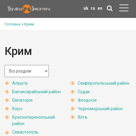
uk
ru
en
Головна
>
Крим
Крим
Алушта
Сімферопольський район
Бахчисарайський район
Судак
Євпаторія
Феодосія
Керч
Чорноморський район
Красноперекопський
Ялта
район
Севастополь