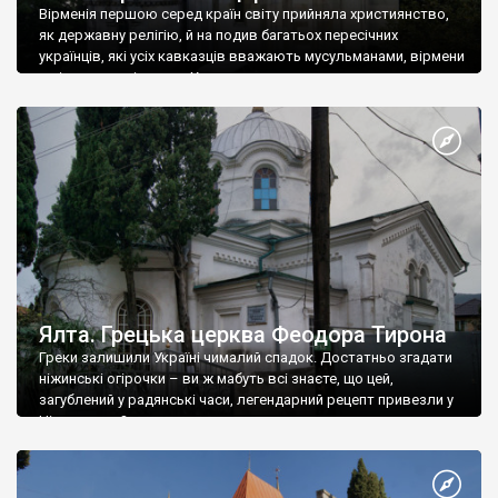
Вірменія першою серед країн світу прийняла християнство,
як державну релігію, й на подив багатьох пересічних
українців, які усіх кавказців вважають мусульманами, вірмени
є відданими вірянами Христа
Ялта. Грецька церква Феодора Тирона
Греки залишили Україні чималий спадок. Достатньо згадати
ніжинські огірочки – ви ж мабуть всі знаєте, що цей,
загублений у радянські часи, легендарний рецепт привезли у
Ніжин греки?