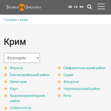
uk
ru
en
Головна
>
Крим
Крим
Алушта
Сімферопольський район
Бахчисарайський район
Судак
Євпаторія
Феодосія
Керч
Чорноморський район
Красноперекопський
Ялта
район
Севастополь