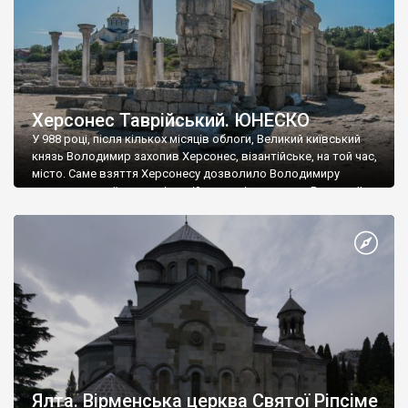
Херсонес Таврійський. ЮНЕСКО
У 988 році, після кількох місяців облоги, Великий київський
князь Володимир захопив Херсонес, візантійське, на той час,
місто. Саме взяття Херсонесу дозволило Володимиру
диктувати свої умови візантійському імператору Василю ІІ, та
одружитися з його дочкою Ганною. Цього ж року, в
Херсонесі Володимир-язичник, став Василем-християнином.
А потім було Хрещення Русі. На честь Херсонесу Таврійського
названо місто […]
Ялта. Вірменська церква Святої Ріпсіме