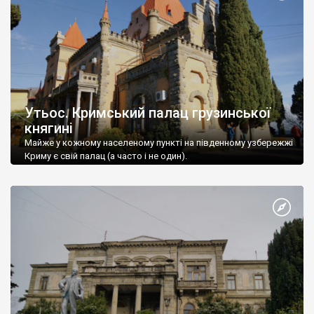
Утьос. Кримський палац грузинської
княгині
Майже у кожному населеному пункті на південному узбережжі
Криму є свій палац (а часто і не один).