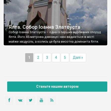
Ялта. Собор Іоанна Златоуста
Собор Іоанна Златоуста – одна із перших мурованих споруд
Ялти. Його 45-метрова дзвіниця і нині видніється в місті
майже звідусіль, а колись це була висотна домінанта Ялти.
1
2
3
4
5
Далі »
Станьте нашим автором