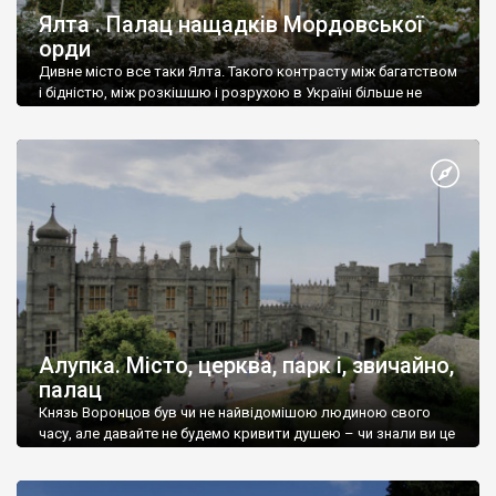
Ялта . Палац нащадків Мордовської
орди
Дивне місто все таки Ялта. Такого контрасту між багатством
і бідністю, між розкішшю і розрухою в Україні більше не
знайдеш.
Алупка. Місто, церква, парк і, звичайно,
палац
Князь Воронцов був чи не найвідомішою людиною свого
часу, але давайте не будемо кривити душею – чи знали ви це
прізвище до відвідин Алупки? Мабуть все таки ні.