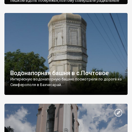
пешком вдоль побережья,поэтому совершали радиальные
вылазки из Оленевки.
Водонапорная башня в с.Почтовое
Интересную водонапорную башню посмотрели по дороге из
Симферополя в Бахчисарай.