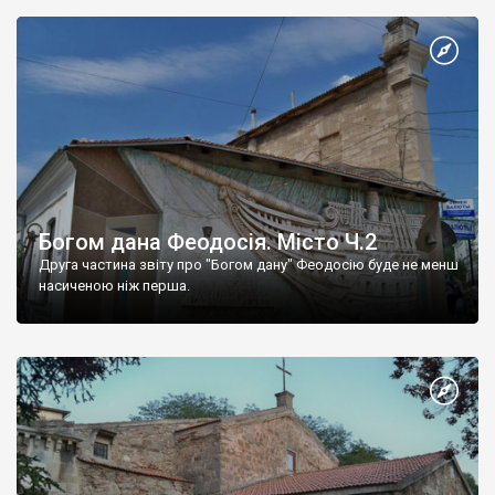
Богом дана Феодосія. Місто Ч.2
Друга частина звіту про "Богом дану" Феодосію буде не менш
насиченою ніж перша.