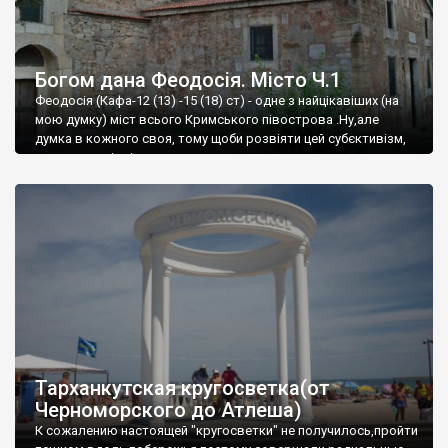
Богом дана Феодосія. Місто Ч.1
Феодосія (Кафа-12 (13) -15 (18) ст) - одне з найцікавіших (на
мою думку) міст всього Кримського півострова .Ну,але
думка в кожного своя, тому щоби розвіяти цей субєктивізм,
запрошую відвідати це
Тарханкутская кругосветка(от
Черноморского до Атлеша)
К сожалению настоящей "кругосветки" не получилось,пройти