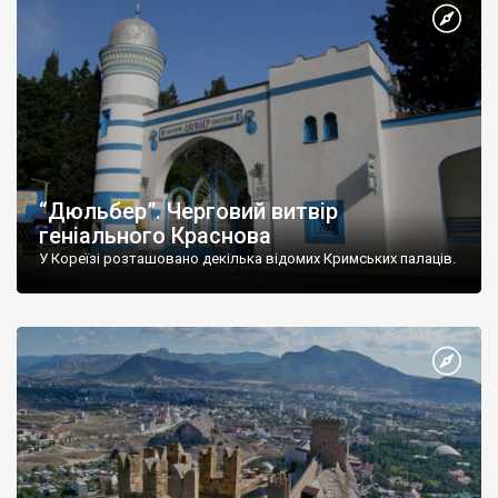
“Дюльбер”. Черговий витвір
геніального Краснова
У Кореїзі розташовано декілька відомих Кримських палаців.