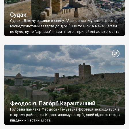
Судак
Судак... Вже чую крики в спину: "Ааа, попса! Муляжна фортеця!
Місце,туристами затерте до дір!..." Но то шо? А мене ще там
не було, ну не "дірявив" я там нічого... принаймні до цього літа.
Феодосія. Пагорб Карантинний
Головна памятка Феодосії - Генуезька фортеця знаходиться в
старому районі - на Карантинному пагорбі, який підноситься в
південній частині міста.