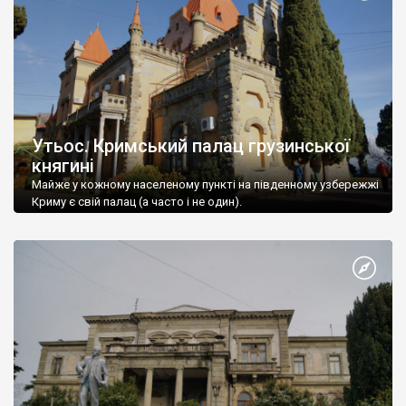
Утьос. Кримський палац грузинської
княгині
Майже у кожному населеному пункті на південному узбережжі
Криму є свій палац (а часто і не один).