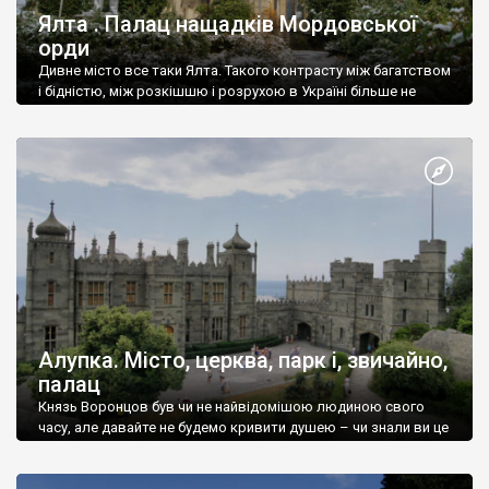
Ялта . Палац нащадків Мордовської
орди
Дивне місто все таки Ялта. Такого контрасту між багатством
і бідністю, між розкішшю і розрухою в Україні більше не
знайдеш.
Алупка. Місто, церква, парк і, звичайно,
палац
Князь Воронцов був чи не найвідомішою людиною свого
часу, але давайте не будемо кривити душею – чи знали ви це
прізвище до відвідин Алупки? Мабуть все таки ні.