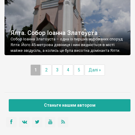
Ялта. Собор Іоанна Златоуста
Собор Іоанна Златоуста – одна із перших мурованих споруд
Ялти. Його 45-метрова дзвіниця і нині видніється в місті
майже звідусіль, а колись це була висотна домінанта Ялти.
1
2
3
4
5
Далі »
Станьте нашим автором