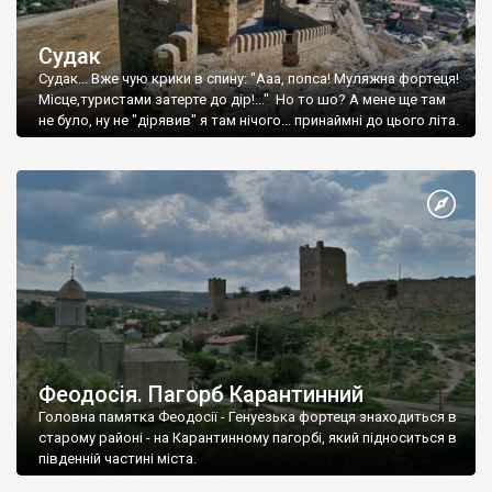
Судак
Судак... Вже чую крики в спину: "Ааа, попса! Муляжна фортеця!
Місце,туристами затерте до дір!..." Но то шо? А мене ще там
не було, ну не "дірявив" я там нічого... принаймні до цього літа.
Феодосія. Пагорб Карантинний
Головна памятка Феодосії - Генуезька фортеця знаходиться в
старому районі - на Карантинному пагорбі, який підноситься в
південній частині міста.