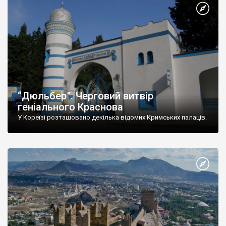
“Дюльбер”. Черговий витвір
геніального Краснова
У Кореїзі розташовано декілька відомих Кримських палаців.