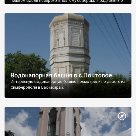
пешком вдоль побережья,поэтому совершали радиальные
вылазки из Оленевки.
Водонапорная башня в с.Почтовое
Интересную водонапорную башню посмотрели по дороге из
Симферополя в Бахчисарай.