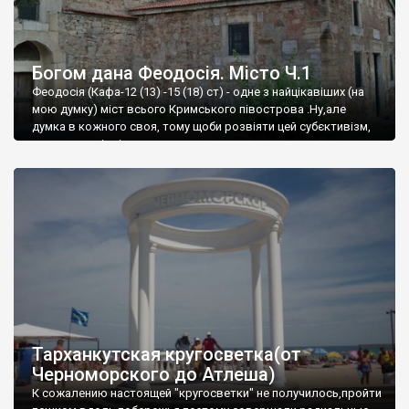
Богом дана Феодосія. Місто Ч.1
Феодосія (Кафа-12 (13) -15 (18) ст) - одне з найцікавіших (на
мою думку) міст всього Кримського півострова .Ну,але
думка в кожного своя, тому щоби розвіяти цей субєктивізм,
запрошую відвідати це
Тарханкутская кругосветка(от
Черноморского до Атлеша)
К сожалению настоящей "кругосветки" не получилось,пройти