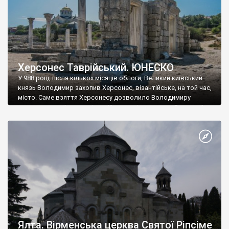
Херсонес Таврійський. ЮНЕСКО
У 988 році, після кількох місяців облоги, Великий київський
князь Володимир захопив Херсонес, візантійське, на той час,
місто. Саме взяття Херсонесу дозволило Володимиру
диктувати свої умови візантійському імператору Василю ІІ, та
одружитися з його дочкою Ганною. Цього ж року, в
Херсонесі Володимир-язичник, став Василем-християнином.
А потім було Хрещення Русі. На честь Херсонесу Таврійського
названо місто […]
Ялта. Вірменська церква Святої Ріпсіме