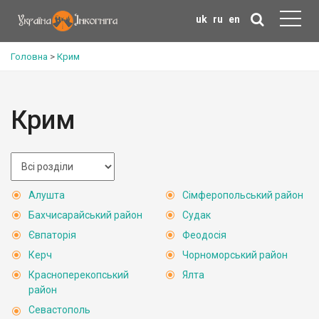
uk
ru
en
Головна
>
Крим
Крим
Алушта
Сімферопольський район
Бахчисарайський район
Судак
Євпаторія
Феодосія
Керч
Чорноморський район
Красноперекопський
Ялта
район
Севастополь