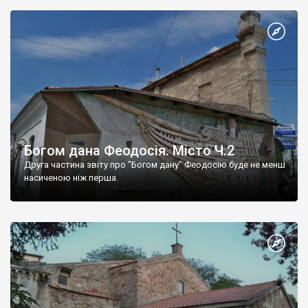
Богом дана Феодосія. Місто Ч.2
Друга частина звіту про "Богом дану" Феодосію буде не менш
насиченою ніж перша.