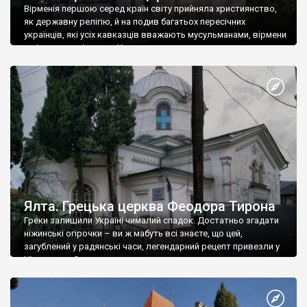
Вірменія першою серед країн світу прийняла християнство,
як державну релігію, й на подив багатьох пересічних
українців, які усіх кавказців вважають мусульманами, вірмени
є відданими вірянами Христа
Ялта. Грецька церква Феодора Тирона
Греки залишили Україні чималий спадок. Достатньо згадати
ніжинські огірочки – ви ж мабуть всі знаєте, що цей,
загублений у радянські часи, легендарний рецепт привезли у
Ніжин греки?