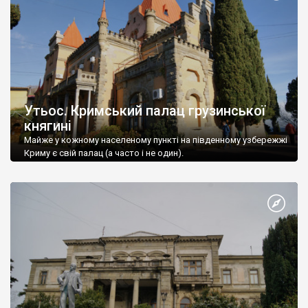
Утьос. Кримський палац грузинської
княгині
Майже у кожному населеному пункті на південному узбережжі
Криму є свій палац (а часто і не один).