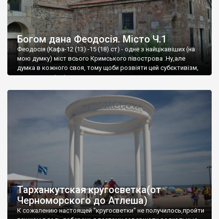
Богом дана Феодосія. Місто Ч.1
Феодосія (Кафа-12 (13) -15 (18) ст) - одне з найцікавіших (на
мою думку) міст всього Кримського півострова .Ну,але
думка в кожного своя, тому щоби розвіяти цей субєктивізм,
запрошую відвідати це
Тарханкутская кругосветка(от
Черноморского до Атлеша)
К сожалению настоящей "кругосветки" не получилось,пройти