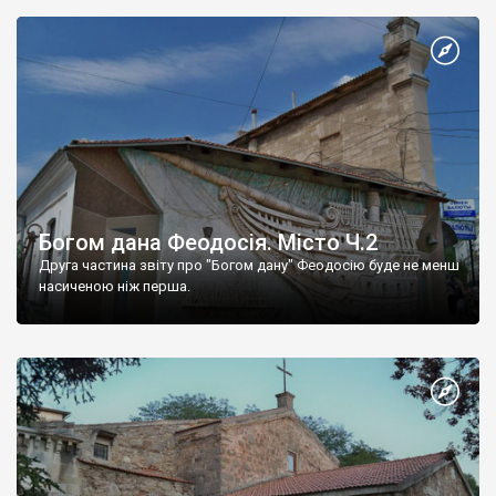
Богом дана Феодосія. Місто Ч.2
Друга частина звіту про "Богом дану" Феодосію буде не менш
насиченою ніж перша.