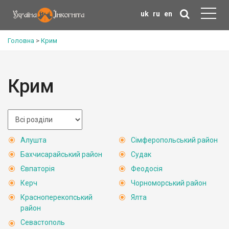
uk
ru
en
Головна
>
Крим
Крим
Алушта
Сімферопольський район
Бахчисарайський район
Судак
Євпаторія
Феодосія
Керч
Чорноморський район
Красноперекопський
Ялта
район
Севастополь