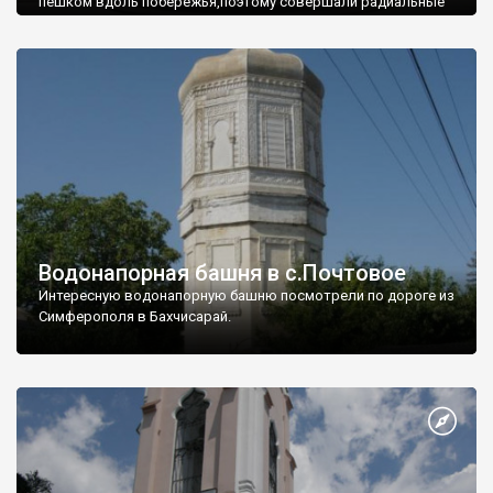
пешком вдоль побережья,поэтому совершали радиальные
вылазки из Оленевки.
Водонапорная башня в с.Почтовое
Интересную водонапорную башню посмотрели по дороге из
Симферополя в Бахчисарай.