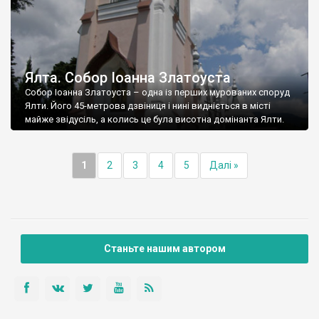
Ялта. Собор Іоанна Златоуста
Собор Іоанна Златоуста – одна із перших мурованих споруд
Ялти. Його 45-метрова дзвіниця і нині видніється в місті
майже звідусіль, а колись це була висотна домінанта Ялти.
1
2
3
4
5
Далі »
Станьте нашим автором