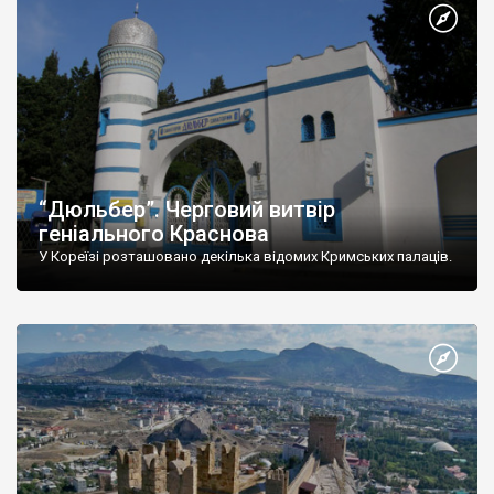
“Дюльбер”. Черговий витвір
геніального Краснова
У Кореїзі розташовано декілька відомих Кримських палаців.