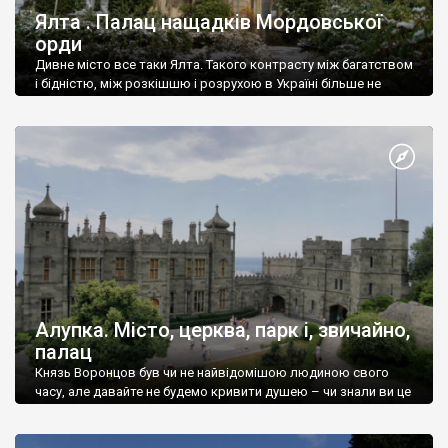
Ялта . Палац нащадків Мордовської
орди
Дивне місто все таки Ялта. Такого контрасту між багатством
і бідністю, між розкішшю і розрухою в Україні більше не
знайдеш.
Алупка. Місто, церква, парк і, звичайно,
палац
Князь Воронцов був чи не найвідомішою людиною свого
часу, але давайте не будемо кривити душею – чи знали ви це
прізвище до відвідин Алупки? Мабуть все таки ні.