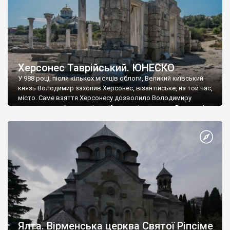
Херсонес Таврійський. ЮНЕСКО
У 988 році, після кількох місяців облоги, Великий київський
князь Володимир захопив Херсонес, візантійське, на той час,
місто. Саме взяття Херсонесу дозволило Володимиру
диктувати свої умови візантійському імператору Василю ІІ, та
одружитися з його дочкою Ганною. Цього ж року, в
Херсонесі Володимир-язичник, став Василем-християнином.
А потім було Хрещення Русі. На честь Херсонесу Таврійського
названо місто […]
Ялта. Вірменська церква Святої Ріпсіме