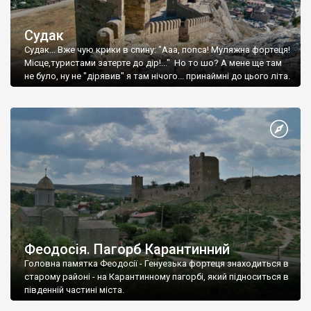
Судак
Судак... Вже чую крики в спину: "Ааа, попса! Муляжна фортеця!
Місце,туристами затерте до дір!..." Но то шо? А мене ще там
не було, ну не "дірявив" я там нічого... принаймні до цього літа.
Феодосія. Пагорб Карантинний
Головна памятка Феодосії - Генуезька фортеця знаходиться в
старому районі - на Карантинному пагорбі, який підноситься в
південній частині міста.