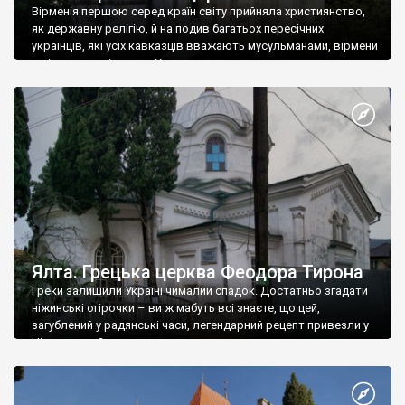
Вірменія першою серед країн світу прийняла християнство,
як державну релігію, й на подив багатьох пересічних
українців, які усіх кавказців вважають мусульманами, вірмени
є відданими вірянами Христа
Ялта. Грецька церква Феодора Тирона
Греки залишили Україні чималий спадок. Достатньо згадати
ніжинські огірочки – ви ж мабуть всі знаєте, що цей,
загублений у радянські часи, легендарний рецепт привезли у
Ніжин греки?