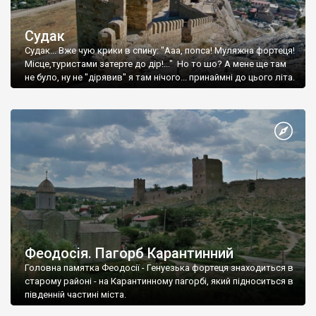
Судак
Судак... Вже чую крики в спину: "Ааа, попса! Муляжна фортеця!
Місце,туристами затерте до дір!..." Но то шо? А мене ще там
не було, ну не "дірявив" я там нічого... принаймні до цього літа.
Феодосія. Пагорб Карантинний
Головна памятка Феодосії - Генуезька фортеця знаходиться в
старому районі - на Карантинному пагорбі, який підноситься в
південній частині міста.