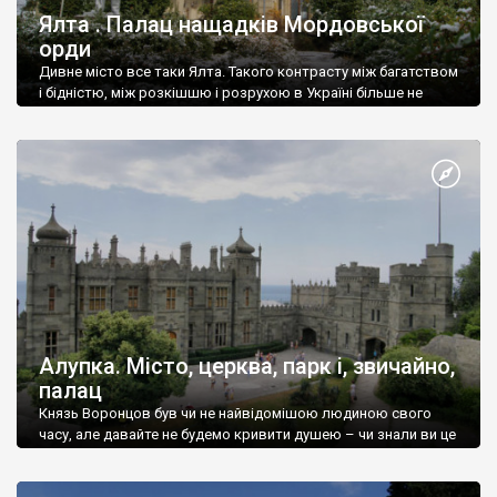
Ялта . Палац нащадків Мордовської
орди
Дивне місто все таки Ялта. Такого контрасту між багатством
і бідністю, між розкішшю і розрухою в Україні більше не
знайдеш.
Алупка. Місто, церква, парк і, звичайно,
палац
Князь Воронцов був чи не найвідомішою людиною свого
часу, але давайте не будемо кривити душею – чи знали ви це
прізвище до відвідин Алупки? Мабуть все таки ні.