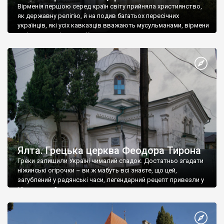
Вірменія першою серед країн світу прийняла християнство,
як державну релігію, й на подив багатьох пересічних
українців, які усіх кавказців вважають мусульманами, вірмени
є відданими вірянами Христа
Ялта. Грецька церква Феодора Тирона
Греки залишили Україні чималий спадок. Достатньо згадати
ніжинські огірочки – ви ж мабуть всі знаєте, що цей,
загублений у радянські часи, легендарний рецепт привезли у
Ніжин греки?