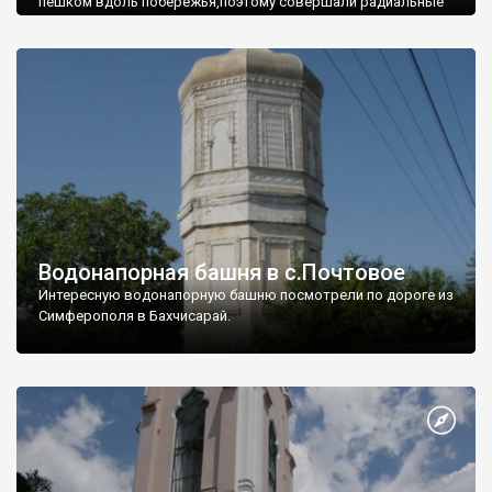
пешком вдоль побережья,поэтому совершали радиальные
вылазки из Оленевки.
Водонапорная башня в с.Почтовое
Интересную водонапорную башню посмотрели по дороге из
Симферополя в Бахчисарай.