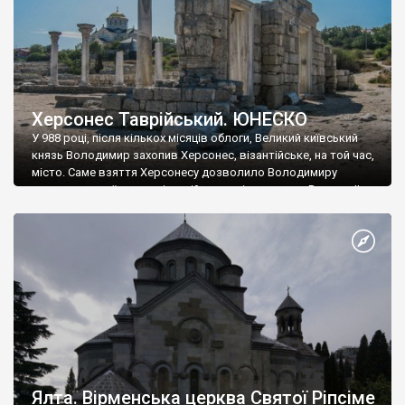
Херсонес Таврійський. ЮНЕСКО
У 988 році, після кількох місяців облоги, Великий київський
князь Володимир захопив Херсонес, візантійське, на той час,
місто. Саме взяття Херсонесу дозволило Володимиру
диктувати свої умови візантійському імператору Василю ІІ, та
одружитися з його дочкою Ганною. Цього ж року, в
Херсонесі Володимир-язичник, став Василем-християнином.
А потім було Хрещення Русі. На честь Херсонесу Таврійського
названо місто […]
Ялта. Вірменська церква Святої Ріпсіме