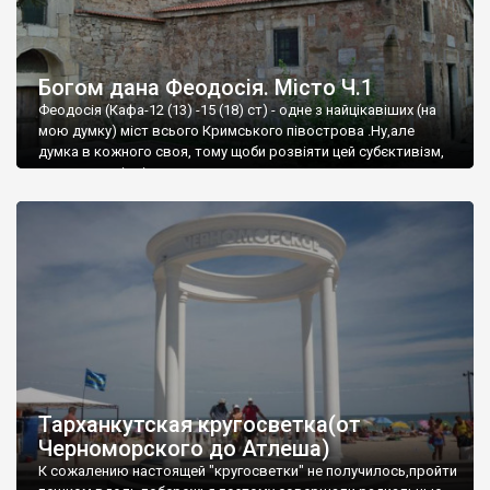
Богом дана Феодосія. Місто Ч.1
Феодосія (Кафа-12 (13) -15 (18) ст) - одне з найцікавіших (на
мою думку) міст всього Кримського півострова .Ну,але
думка в кожного своя, тому щоби розвіяти цей субєктивізм,
запрошую відвідати це
Тарханкутская кругосветка(от
Черноморского до Атлеша)
К сожалению настоящей "кругосветки" не получилось,пройти