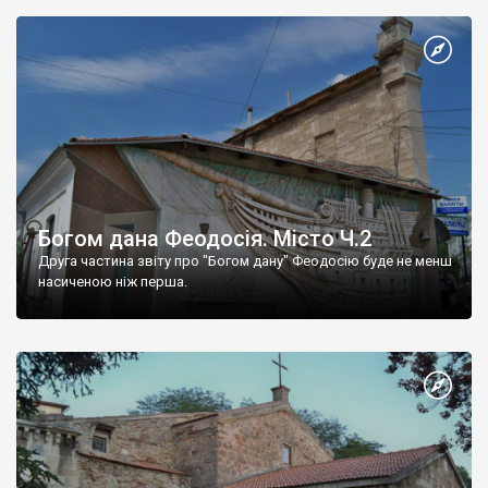
Богом дана Феодосія. Місто Ч.2
Друга частина звіту про "Богом дану" Феодосію буде не менш
насиченою ніж перша.