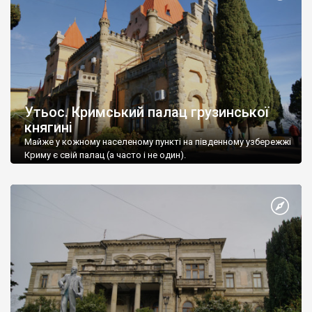
Утьос. Кримський палац грузинської
княгині
Майже у кожному населеному пункті на південному узбережжі
Криму є свій палац (а часто і не один).