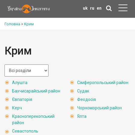
uk
ru
en
Головна
>
Крим
Крим
Алушта
Сімферопольський район
Бахчисарайський район
Судак
Євпаторія
Феодосія
Керч
Чорноморський район
Красноперекопський
Ялта
район
Севастополь