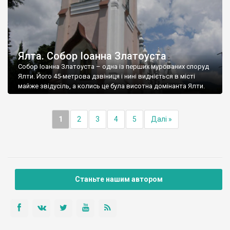
Ялта. Собор Іоанна Златоуста
Собор Іоанна Златоуста – одна із перших мурованих споруд
Ялти. Його 45-метрова дзвіниця і нині видніється в місті
майже звідусіль, а колись це була висотна домінанта Ялти.
1
2
3
4
5
Далі »
Станьте нашим автором