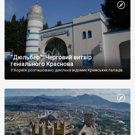
“Дюльбер”. Черговий витвір
геніального Краснова
У Кореїзі розташовано декілька відомих Кримських палаців.