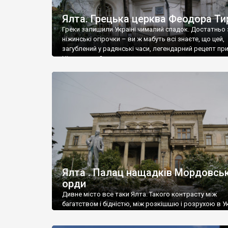
Ялта. Грецька церква Феодора Ти
Греки залишили Україні чималий спадок. Достатньо 
ніжинські огірочки – ви ж мабуть всі знаєте, що цей,
загублений у радянські часи, легендарний рецепт пр
Ніжин греки?
Ялта . Палац нащадків Мордовськ
орди
Дивне місто все таки Ялта. Такого контрасту між
багатством і бідністю, між розкішшю і розрухою в Ук
більше не знайдеш.