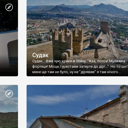
Судак
Судак... Вже чую крики в спину: "Ааа, попса! Муляжна
фортеця! Місце,туристами затерте до дір!..." Но то шо
мене ще там не було, ну не "дірявив" я там нічого...
принаймні до цього літа.