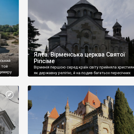
ефактів
називаються «повстяками» (postaki)…” “Вино. Крим
єкту
виробляє відмінне вино і його вдосталь: воно все ду
го».
легке біле і дуже […]
ти та
Ялта. Вірменська церква Святої
Ріпсіме
вський
 той
Вірменія першою серед країн світу прийняла христия
димиру
як державну релігію, й на подив багатьох пересічних
илю ІІ,
українців, які усіх кавказців вважають мусульманами,
 в
вірмени є відданими вірянами Христа