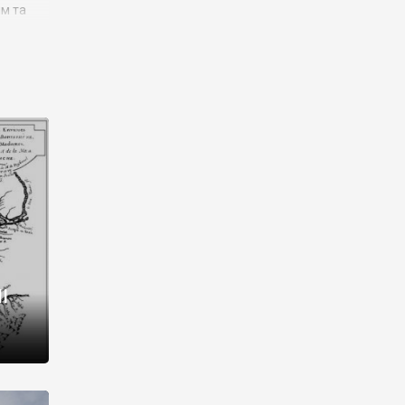
им та
ора і
є
го типу,
ей-
рний
ста:
 райони
від 2
I
і,
рукти,
 котрі