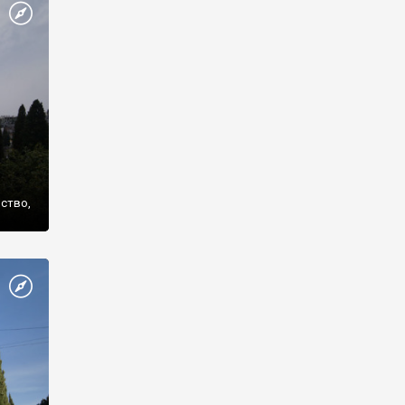
же
нство,