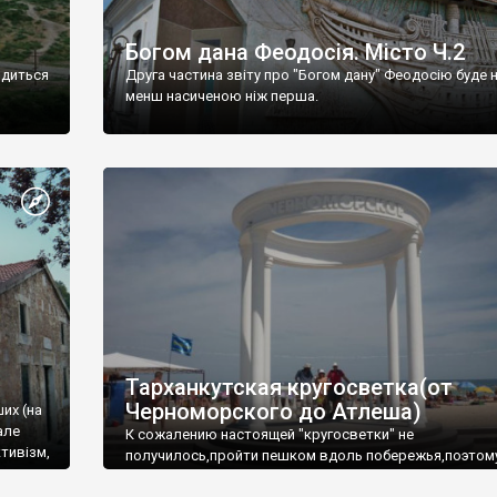
Богом дана Феодосія. Місто Ч.2
одиться
Друга частина звіту про "Богом дану" Феодосію буде 
менш насиченою ніж перша.
Тарханкутская кругосветка(от
Черноморского до Атлеша)
ших (на
але
К сожалению настоящей "кругосветки" не
тивізм,
получилось,пройти пешком вдоль побережья,поэтом
совершали радиальные вылазки из Оленевки.