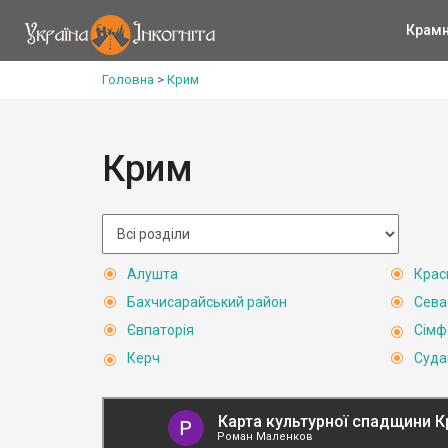
Крам
Головна
>
Крим
Крим
Алушта
Крас
Бахчисарайський район
Сева
Євпаторія
Сімф
Керч
Суда