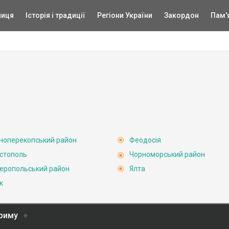
ниця
Історія і традиції
Регіони України
Закордон
Пам'
ноперекопський район
Феодосія
стополь
Чорноморський район
еропольський район
Ялта
к