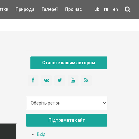
ятки
Природа
Галереї
Про нас
uk
ru
en
Станьте нашим автором
Підтримати сайт
Вхід