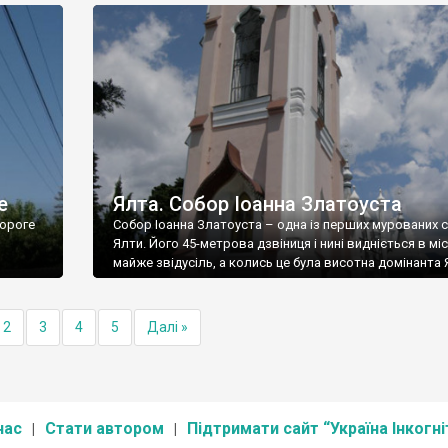
е
Ялта. Собор Іоанна Златоуста
ороге
Собор Іоанна Златоуста – одна із перших мурованих 
Ялти. Його 45-метрова дзвіниця і нині видніється в міс
майже звідусіль, а колись це була висотна домінанта 
2
3
4
5
Далі »
нас
Стати автором
Підтримати сайт “Україна Інкогні