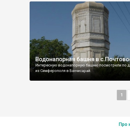
Водонапорная башня в с.Почтово
Интересную водонапорную башню посмотрели по д
из Симферополя в Бахчисарай.
1
Про 