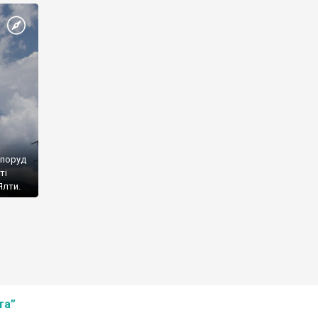
споруд
ті
Ялти.
та”