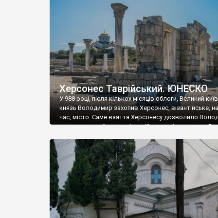
музею «Новгородський музей-заповідник» сотні арт
візантійської доби. Раритети викрадені з фондів об’
культурної спадщини ЮНЕСКО «Херсонеса Таврійсько
Офіційно – на виставку «Золото Візантії», але експер
влада в Україні вважають це лише […]
Херсонес Таврійський. ЮНЕСКО
У 988 році, після кількох місяців облоги, Великий киї
князь Володимир захопив Херсонес, візантійське, на
час, місто. Саме взяття Херсонесу дозволило Воло
диктувати свої умови візантійському імператору Вас
та одружитися з його дочкою Ганною. Цього ж року,
Херсонесі Володимир-язичник, став Василем-
християнином. А потім було Хрещення Русі. На честь
Херсонесу Таврійського названо місто […]