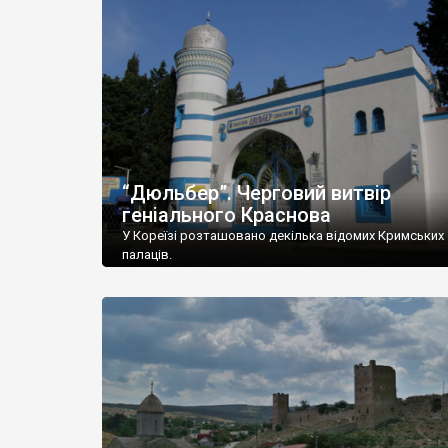
“Дюльбер”. Черговий витвір
геніального Краснова
У Кореїзі розташовано декілька відомих Кримських
палаців.