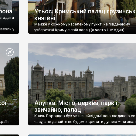
рона
Утьос. Кримський палац грузинськ
княгині
згадати
Майже у кожному населеному пункті на південному
ивезли у
узбережжі Криму є свій палац (а часто і не один).
ої
Алупка. Місто, церква, парк і,
звичайно, палац
Князь Воронцов був чи не найвідомішою людиною св
раїні
часу, але давайте не будемо кривити душею – чи знал
це прізвище до відвідин Алупки? Мабуть все таки ні.