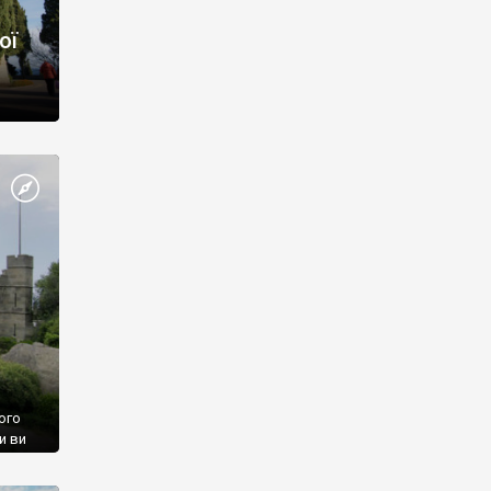
ої
ого
и ви