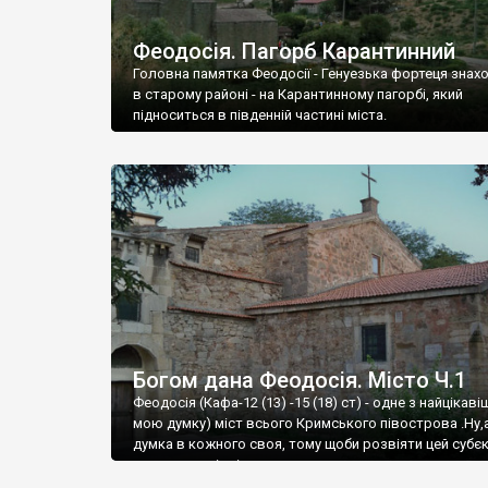
Феодосія. Пагорб Карантинний
Головна памятка Феодосії - Генуезька фортеця знах
в старому районі - на Карантинному пагорбі, який
підноситься в південній частині міста.
Богом дана Феодосія. Місто Ч.1
Феодосія (Кафа-12 (13) -15 (18) ст) - одне з найцікаві
мою думку) міст всього Кримського півострова .Ну,
думка в кожного своя, тому щоби розвіяти цей субєк
запрошую відвідати це