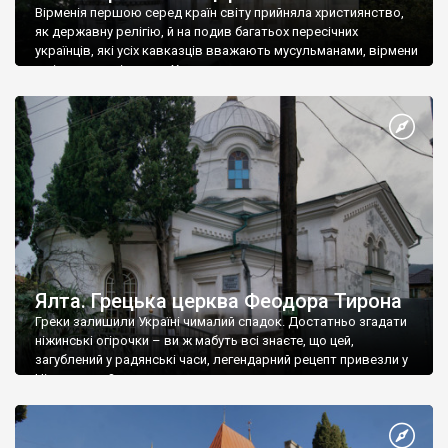
Вірменія першою серед країн світу прийняла християнство,
як державну релігію, й на подив багатьох пересічних
українців, які усіх кавказців вважають мусульманами, вірмени
є відданими вірянами Христа
Ялта. Грецька церква Феодора Тирона
Греки залишили Україні чималий спадок. Достатньо згадати
ніжинські огірочки – ви ж мабуть всі знаєте, що цей,
загублений у радянські часи, легендарний рецепт привезли у
Ніжин греки?