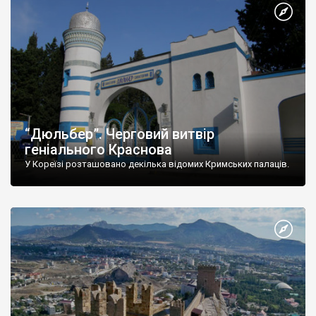
“Дюльбер”. Черговий витвір
геніального Краснова
У Кореїзі розташовано декілька відомих Кримських палаців.