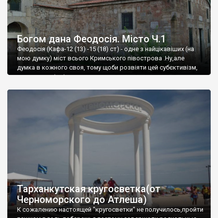
Богом дана Феодосія. Місто Ч.1
Феодосія (Кафа-12 (13) -15 (18) ст) - одне з найцікавіших (на
мою думку) міст всього Кримського півострова .Ну,але
думка в кожного своя, тому щоби розвіяти цей субєктивізм,
запрошую відвідати це
Тарханкутская кругосветка(от
Черноморского до Атлеша)
К сожалению настоящей "кругосветки" не получилось,пройти