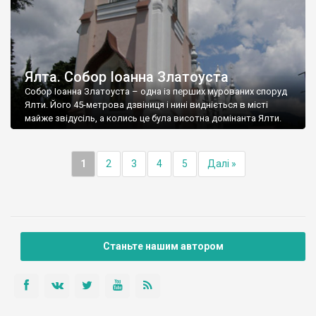
Ялта. Собор Іоанна Златоуста
Собор Іоанна Златоуста – одна із перших мурованих споруд
Ялти. Його 45-метрова дзвіниця і нині видніється в місті
майже звідусіль, а колись це була висотна домінанта Ялти.
1
2
3
4
5
Далі »
Станьте нашим автором