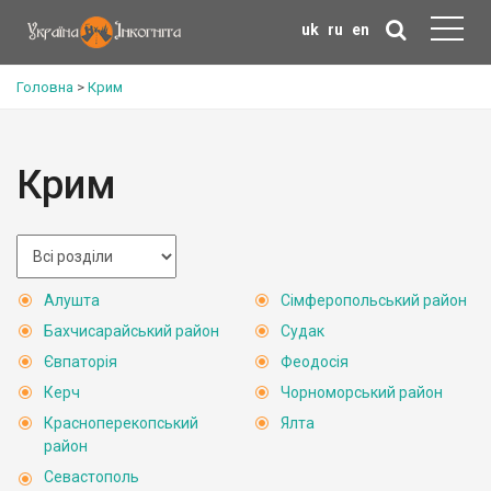
uk
ru
en
Головна
>
Крим
Крим
Алушта
Сімферопольський район
Бахчисарайський район
Судак
Євпаторія
Феодосія
Керч
Чорноморський район
Красноперекопський
Ялта
район
Севастополь