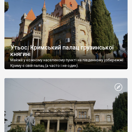
Утьос. Кримський палац грузинської
княгині
Майже у кожному населеному пункті на південному узбережжі
Криму є свій палац (а часто і не один).