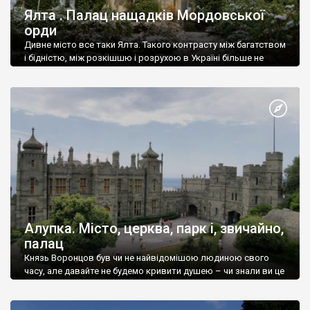
Ялта . Палац нащадків Мордовської
орди
Дивне місто все таки Ялта. Такого контрасту між багатством
і бідністю, між розкішшю і розрухою в Україні більше не
знайдеш.
Алупка. Місто, церква, парк і, звичайно,
палац
Князь Воронцов був чи не найвідомішою людиною свого
часу, але давайте не будемо кривити душею – чи знали ви це
прізвище до відвідин Алупки? Мабуть все таки ні.