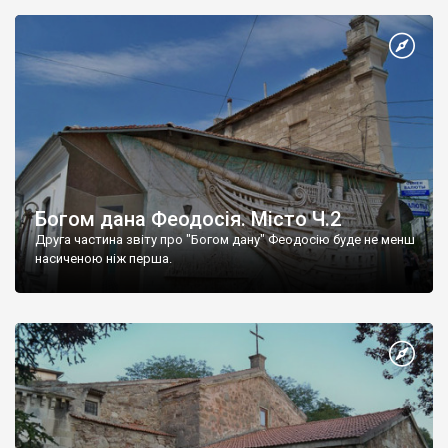
Богом дана Феодосія. Місто Ч.2
Друга частина звіту про "Богом дану" Феодосію буде не менш
насиченою ніж перша.