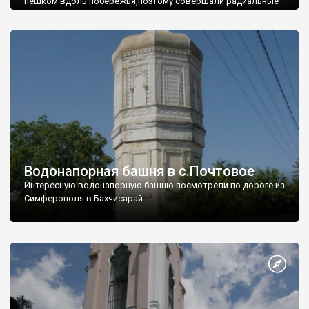
пешком вдоль побережья,поэтому совершали радиальные
вылазки из Оленевки.
Водонапорная башня в с.Почтовое
Интересную водонапорную башню посмотрели по дороге из
Симферополя в Бахчисарай.