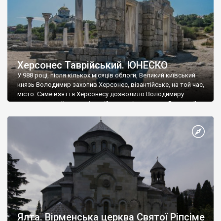
Херсонес Таврійський. ЮНЕСКО
У 988 році, після кількох місяців облоги, Великий київський
князь Володимир захопив Херсонес, візантійське, на той час,
місто. Саме взяття Херсонесу дозволило Володимиру
диктувати свої умови візантійському імператору Василю ІІ, та
одружитися з його дочкою Ганною. Цього ж року, в
Херсонесі Володимир-язичник, став Василем-християнином.
А потім було Хрещення Русі. На честь Херсонесу Таврійського
названо місто […]
Ялта. Вірменська церква Святої Ріпсіме