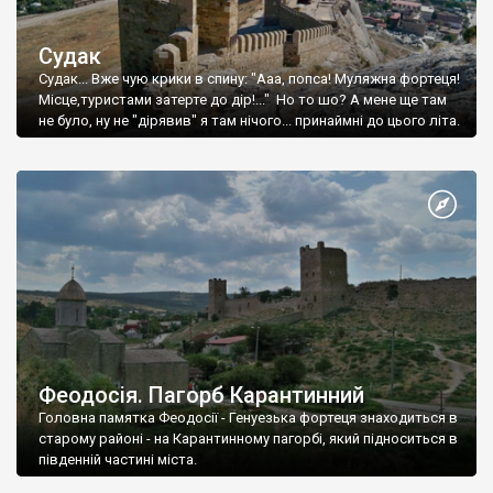
Судак
Судак... Вже чую крики в спину: "Ааа, попса! Муляжна фортеця!
Місце,туристами затерте до дір!..." Но то шо? А мене ще там
не було, ну не "дірявив" я там нічого... принаймні до цього літа.
Феодосія. Пагорб Карантинний
Головна памятка Феодосії - Генуезька фортеця знаходиться в
старому районі - на Карантинному пагорбі, який підноситься в
південній частині міста.