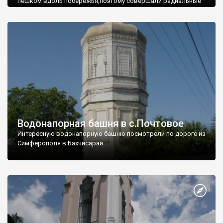
пешком вдоль побережья,поэтому совершали радиальные
вылазки из Оленевки.
Водонапорная башня в с.Почтовое
Интересную водонапорную башню посмотрели по дороге из
Симферополя в Бахчисарай.