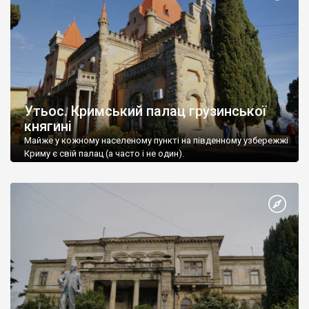
Утьос. Кримський палац грузинської
княгині
Майже у кожному населеному пункті на південному узбережжі
Криму є свій палац (а часто і не один).