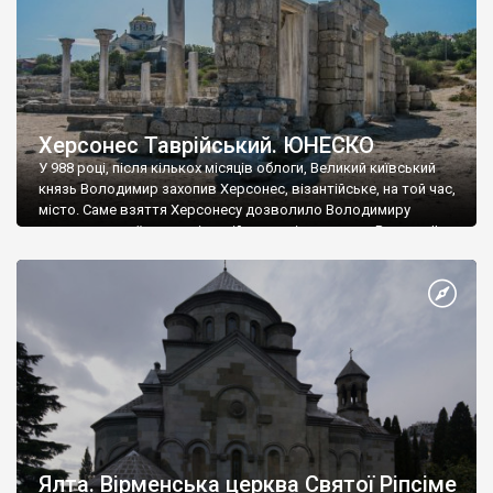
Херсонес Таврійський. ЮНЕСКО
У 988 році, після кількох місяців облоги, Великий київський
князь Володимир захопив Херсонес, візантійське, на той час,
місто. Саме взяття Херсонесу дозволило Володимиру
диктувати свої умови візантійському імператору Василю ІІ, та
одружитися з його дочкою Ганною. Цього ж року, в
Херсонесі Володимир-язичник, став Василем-християнином.
А потім було Хрещення Русі. На честь Херсонесу Таврійського
названо місто […]
Ялта. Вірменська церква Святої Ріпсіме