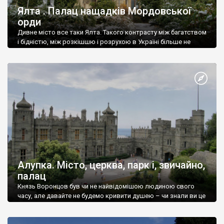
Ялта . Палац нащадків Мордовської
орди
Дивне місто все таки Ялта. Такого контрасту між багатством
і бідністю, між розкішшю і розрухою в Україні більше не
знайдеш.
Алупка. Місто, церква, парк і, звичайно,
палац
Князь Воронцов був чи не найвідомішою людиною свого
часу, але давайте не будемо кривити душею – чи знали ви це
прізвище до відвідин Алупки? Мабуть все таки ні.