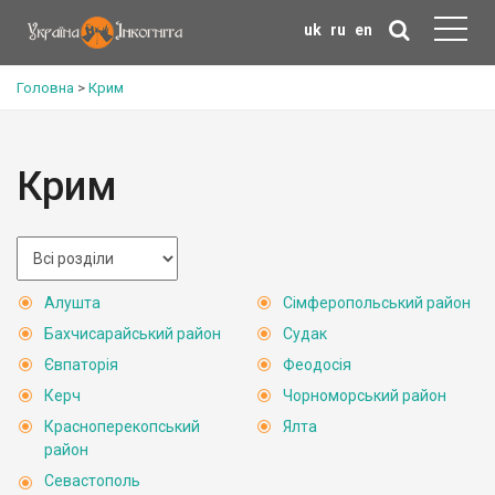
uk
ru
en
Головна
>
Крим
Крим
Алушта
Сімферопольський район
Бахчисарайський район
Судак
Євпаторія
Феодосія
Керч
Чорноморський район
Красноперекопський
Ялта
район
Севастополь