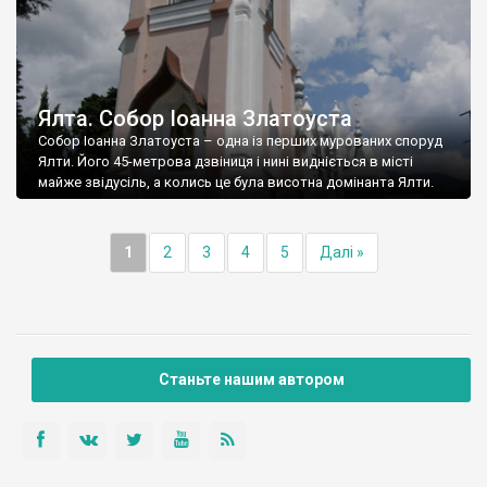
Ялта. Собор Іоанна Златоуста
Собор Іоанна Златоуста – одна із перших мурованих споруд
Ялти. Його 45-метрова дзвіниця і нині видніється в місті
майже звідусіль, а колись це була висотна домінанта Ялти.
1
2
3
4
5
Далі »
Станьте нашим автором