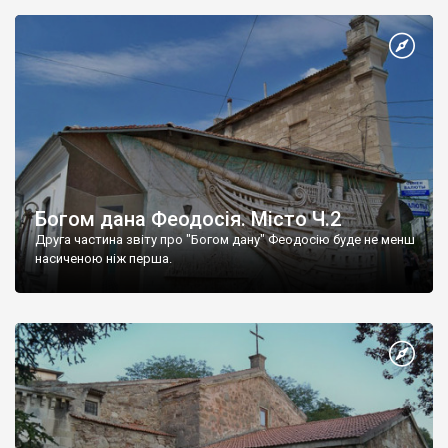
Богом дана Феодосія. Місто Ч.2
Друга частина звіту про "Богом дану" Феодосію буде не менш
насиченою ніж перша.