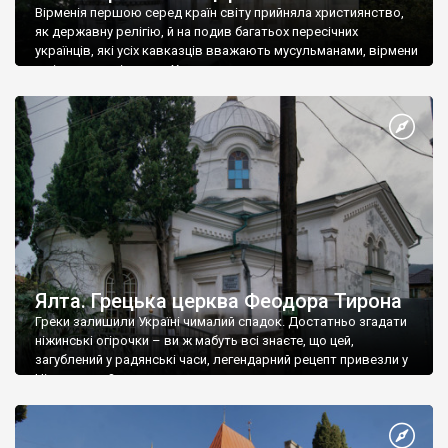
Вірменія першою серед країн світу прийняла християнство,
як державну релігію, й на подив багатьох пересічних
українців, які усіх кавказців вважають мусульманами, вірмени
є відданими вірянами Христа
Ялта. Грецька церква Феодора Тирона
Греки залишили Україні чималий спадок. Достатньо згадати
ніжинські огірочки – ви ж мабуть всі знаєте, що цей,
загублений у радянські часи, легендарний рецепт привезли у
Ніжин греки?