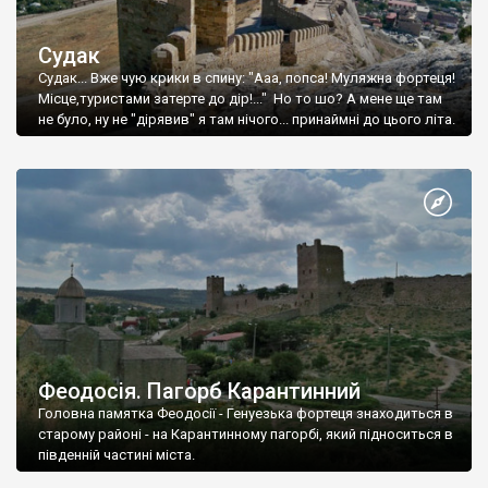
Судак
Судак... Вже чую крики в спину: "Ааа, попса! Муляжна фортеця!
Місце,туристами затерте до дір!..." Но то шо? А мене ще там
не було, ну не "дірявив" я там нічого... принаймні до цього літа.
Феодосія. Пагорб Карантинний
Головна памятка Феодосії - Генуезька фортеця знаходиться в
старому районі - на Карантинному пагорбі, який підноситься в
південній частині міста.