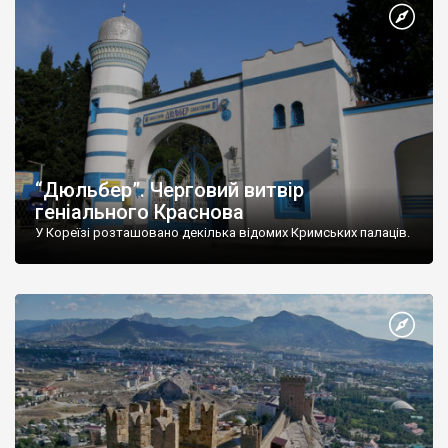
“Дюльбер”. Черговий витвір
геніального Краснова
У Кореїзі розташовано декілька відомих Кримських палаців.