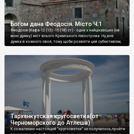
Богом дана Феодосія. Місто Ч.1
Феодосія (Кафа-12 (13) -15 (18) ст) - одне з найцікавіших (на
мою думку) міст всього Кримського півострова .Ну,але
думка в кожного своя, тому щоби розвіяти цей субєктивізм,
запрошую відвідати це
Тарханкутская кругосветка(от
Черноморского до Атлеша)
К сожалению настоящей "кругосветки" не получилось,пройти