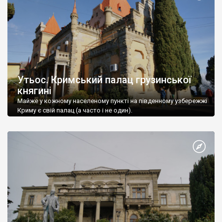
Утьос. Кримський палац грузинської
княгині
Майже у кожному населеному пункті на південному узбережжі
Криму є свій палац (а часто і не один).