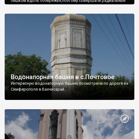
пешком вдоль побережья,поэтому совершали радиальные
вылазки из Оленевки.
Водонапорная башня в с.Почтовое
Интересную водонапорную башню посмотрели по дороге из
Симферополя в Бахчисарай.