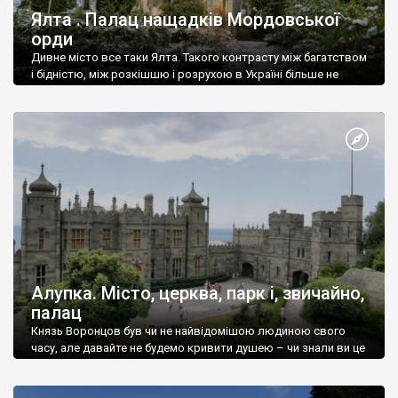
Ялта . Палац нащадків Мордовської
орди
Дивне місто все таки Ялта. Такого контрасту між багатством
і бідністю, між розкішшю і розрухою в Україні більше не
знайдеш.
Алупка. Місто, церква, парк і, звичайно,
палац
Князь Воронцов був чи не найвідомішою людиною свого
часу, але давайте не будемо кривити душею – чи знали ви це
прізвище до відвідин Алупки? Мабуть все таки ні.