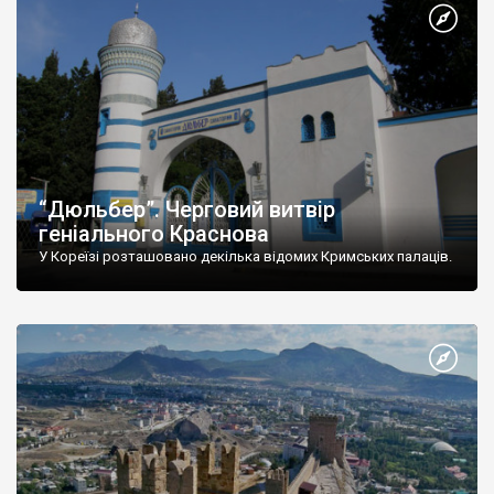
“Дюльбер”. Черговий витвір
геніального Краснова
У Кореїзі розташовано декілька відомих Кримських палаців.