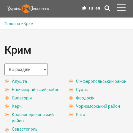
uk
ru
en
Головна
>
Крим
Крим
Алушта
Сімферопольський район
Бахчисарайський район
Судак
Євпаторія
Феодосія
Керч
Чорноморський район
Красноперекопський
Ялта
район
Севастополь