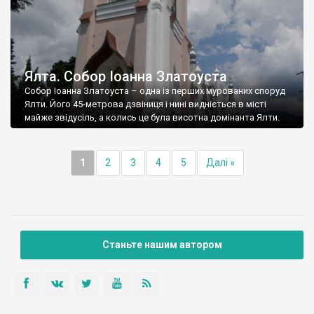
Ялта. Собор Іоанна Златоуста
Собор Іоанна Златоуста – одна із перших мурованих споруд
Ялти. Його 45-метрова дзвіниця і нині видніється в місті
майже звідусіль, а колись це була висотна домінанта Ялти.
1
2
3
4
5
Далі »
Станьте нашим автором