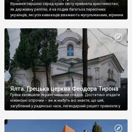
Вірменія першою серед країн світу прийняла християнство,
як державну релігію, й на подив багатьох пересічних
українців, які усіх кавказців вважають мусульманами, вірмени
є відданими вірянами Христа
Ялта. Грецька церква Феодора Тирона
Греки залишили Україні чималий спадок. Достатньо згадати
ніжинські огірочки – ви ж мабуть всі знаєте, що цей,
загублений у радянські часи, легендарний рецепт привезли у
Ніжин греки?