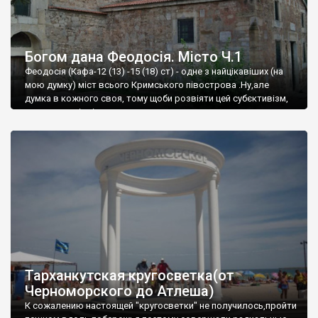
Богом дана Феодосія. Місто Ч.1
Феодосія (Кафа-12 (13) -15 (18) ст) - одне з найцікавіших (на
мою думку) міст всього Кримського півострова .Ну,але
думка в кожного своя, тому щоби розвіяти цей субєктивізм,
запрошую відвідати це
Тарханкутская кругосветка(от
Черноморского до Атлеша)
К сожалению настоящей "кругосветки" не получилось,пройти