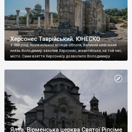
Херсонес Таврійський. ЮНЕСКО
У 988 році, після кількох місяців облоги, Великий київський
князь Володимир захопив Херсонес, візантійське, на той час,
місто. Саме взяття Херсонесу дозволило Володимиру
диктувати свої умови візантійському імператору Василю ІІ, та
одружитися з його дочкою Ганною. Цього ж року, в
Херсонесі Володимир-язичник, став Василем-християнином.
А потім було Хрещення Русі. На честь Херсонесу Таврійського
названо місто […]
Ялта. Вірменська церква Святої Ріпсіме