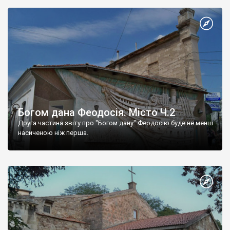
Богом дана Феодосія. Місто Ч.2
Друга частина звіту про "Богом дану" Феодосію буде не менш
насиченою ніж перша.