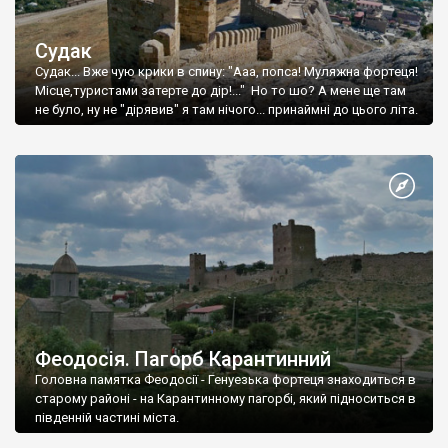
Судак
Судак... Вже чую крики в спину: "Ааа, попса! Муляжна фортеця!
Місце,туристами затерте до дір!..." Но то шо? А мене ще там
не було, ну не "дірявив" я там нічого... принаймні до цього літа.
Феодосія. Пагорб Карантинний
Головна памятка Феодосії - Генуезька фортеця знаходиться в
старому районі - на Карантинному пагорбі, який підноситься в
південній частині міста.