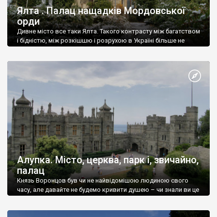
Ялта . Палац нащадків Мордовської
орди
Дивне місто все таки Ялта. Такого контрасту між багатством
і бідністю, між розкішшю і розрухою в Україні більше не
знайдеш.
Алупка. Місто, церква, парк і, звичайно,
палац
Князь Воронцов був чи не найвідомішою людиною свого
часу, але давайте не будемо кривити душею – чи знали ви це
прізвище до відвідин Алупки? Мабуть все таки ні.