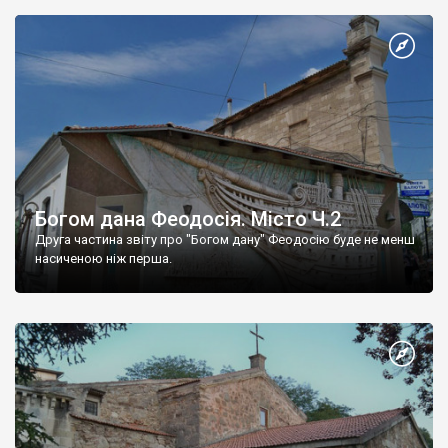
Богом дана Феодосія. Місто Ч.2
Друга частина звіту про "Богом дану" Феодосію буде не менш
насиченою ніж перша.