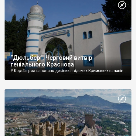
“Дюльбер”. Черговий витвір
геніального Краснова
У Кореїзі розташовано декілька відомих Кримських палаців.