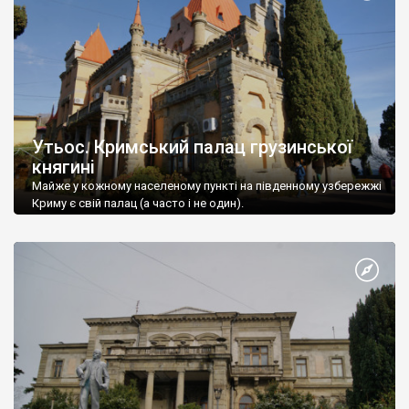
Утьос. Кримський палац грузинської
княгині
Майже у кожному населеному пункті на південному узбережжі
Криму є свій палац (а часто і не один).