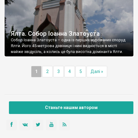
Ялта. Собор Іоанна Златоуста
Собор Іоанна Златоуста – одна із перших мурованих споруд
Ялти. Його 45-метрова дзвіниця і нині видніється в місті
майже звідусіль, а колись це була висотна домінанта Ялти.
1
2
3
4
5
Далі »
Станьте нашим автором