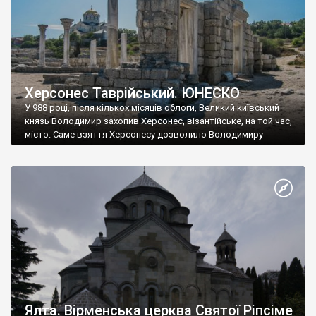
Херсонес Таврійський. ЮНЕСКО
У 988 році, після кількох місяців облоги, Великий київський
князь Володимир захопив Херсонес, візантійське, на той час,
місто. Саме взяття Херсонесу дозволило Володимиру
диктувати свої умови візантійському імператору Василю ІІ, та
одружитися з його дочкою Ганною. Цього ж року, в
Херсонесі Володимир-язичник, став Василем-християнином.
А потім було Хрещення Русі. На честь Херсонесу Таврійського
названо місто […]
Ялта. Вірменська церква Святої Ріпсіме