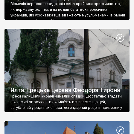
Вірменія першою серед країн світу прийняла християнство,
як державну релігію, й на подив багатьох пересічних
українців, які усіх кавказців вважають мусульманами, вірмени
є відданими вірянами Христа
Ялта. Грецька церква Феодора Тирона
Греки залишили Україні чималий спадок. Достатньо згадати
ніжинські огірочки – ви ж мабуть всі знаєте, що цей,
загублений у радянські часи, легендарний рецепт привезли у
Ніжин греки?