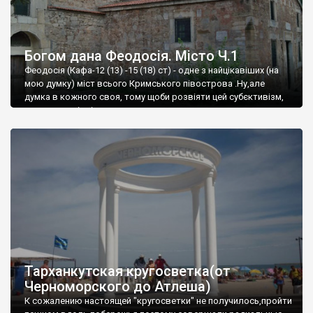
Богом дана Феодосія. Місто Ч.1
Феодосія (Кафа-12 (13) -15 (18) ст) - одне з найцікавіших (на
мою думку) міст всього Кримського півострова .Ну,але
думка в кожного своя, тому щоби розвіяти цей субєктивізм,
запрошую відвідати це
Тарханкутская кругосветка(от
Черноморского до Атлеша)
К сожалению настоящей "кругосветки" не получилось,пройти