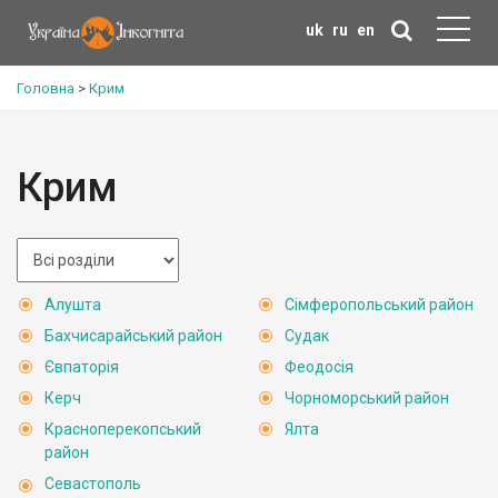
uk
ru
en
Головна
>
Крим
Крим
Алушта
Сімферопольський район
Бахчисарайський район
Судак
Євпаторія
Феодосія
Керч
Чорноморський район
Красноперекопський
Ялта
район
Севастополь