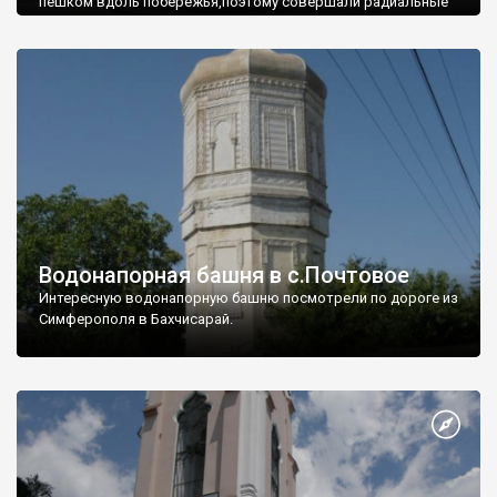
пешком вдоль побережья,поэтому совершали радиальные
вылазки из Оленевки.
Водонапорная башня в с.Почтовое
Интересную водонапорную башню посмотрели по дороге из
Симферополя в Бахчисарай.