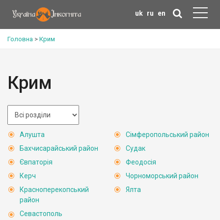
uk
ru
en
Головна
>
Крим
Крим
Алушта
Сімферопольський район
Бахчисарайський район
Судак
Євпаторія
Феодосія
Керч
Чорноморський район
Красноперекопський
Ялта
район
Севастополь