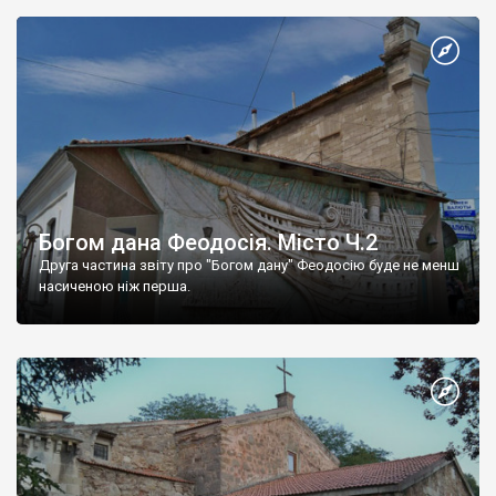
Богом дана Феодосія. Місто Ч.2
Друга частина звіту про "Богом дану" Феодосію буде не менш
насиченою ніж перша.