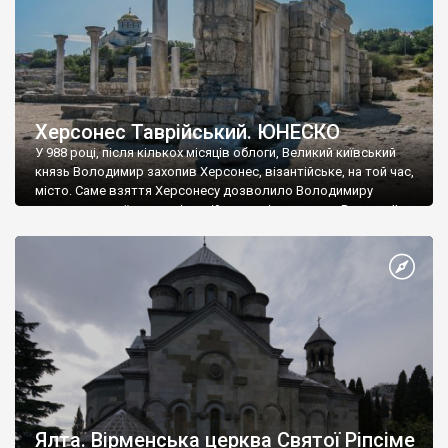
Херсонес Таврійський. ЮНЕСКО
У 988 році, після кількох місяців облоги, Великий київський
князь Володимир захопив Херсонес, візантійське, на той час,
місто. Саме взяття Херсонесу дозволило Володимиру
диктувати свої умови візантійському імператору Василю ІІ, та
одружитися з його дочкою Ганною. Цього ж року, в
Херсонесі Володимир-язичник, став Василем-християнином.
А потім було Хрещення Русі. На честь Херсонесу Таврійського
названо місто […]
Ялта. Вірменська церква Святої Ріпсіме