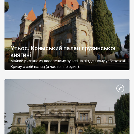
Утьос. Кримський палац грузинської
княгині
Майже у кожному населеному пункті на південному узбережжі
Криму є свій палац (а часто і не один).