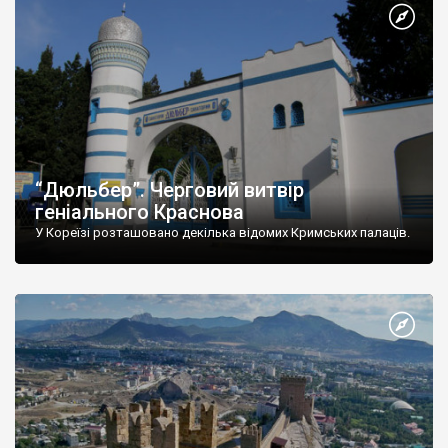
“Дюльбер”. Черговий витвір
геніального Краснова
У Кореїзі розташовано декілька відомих Кримських палаців.