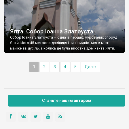
Ялта. Собор Іоанна Златоуста
Собор Іоанна Златоуста – одна із перших мурованих споруд
Ялти. Його 45-метрова дзвіниця і нині видніється в місті
майже звідусіль, а колись це була висотна домінанта Ялти.
1
2
3
4
5
Далі »
Станьте нашим автором