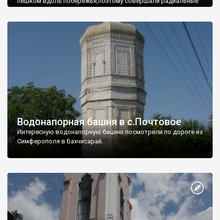
пешком вдоль побережья,поэтому совершали радиальные
вылазки из Оленевки.
Водонапорная башня в с.Почтовое
Интересную водонапорную башню посмотрели по дороге из
Симферополя в Бахчисарай.