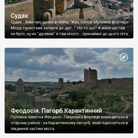
Судак
Судак... Вже чую крики в спину: "Ааа, попса! Муляжна фортеця!
Місце,туристами затерте до дір!..." Но то шо? А мене ще там
не було, ну не "дірявив" я там нічого... принаймні до цього літа.
Феодосія. Пагорб Карантинний
Головна памятка Феодосії - Генуезька фортеця знаходиться в
старому районі - на Карантинному пагорбі, який підноситься в
південній частині міста.