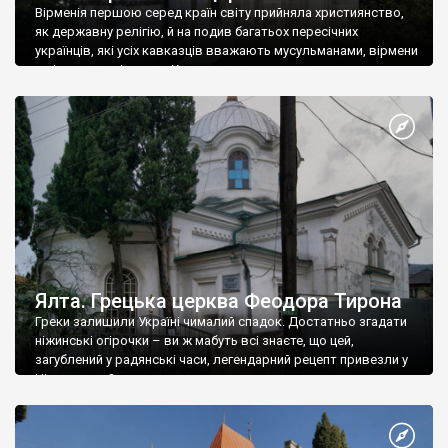
Вірменія першою серед країн світу прийняла християнство,
як державну релігію, й на подив багатьох пересічних
українців, які усіх кавказців вважають мусульманами, вірмени
є відданими вірянами Христа
Ялта. Грецька церква Феодора Тирона
Греки залишили Україні чималий спадок. Достатньо згадати
ніжинські огірочки – ви ж мабуть всі знаєте, що цей,
загублений у радянські часи, легендарний рецепт привезли у
Ніжин греки?