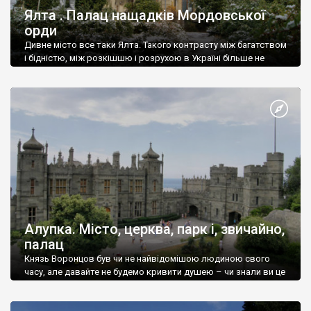
Ялта . Палац нащадків Мордовської
орди
Дивне місто все таки Ялта. Такого контрасту між багатством
і бідністю, між розкішшю і розрухою в Україні більше не
знайдеш.
Алупка. Місто, церква, парк і, звичайно,
палац
Князь Воронцов був чи не найвідомішою людиною свого
часу, але давайте не будемо кривити душею – чи знали ви це
прізвище до відвідин Алупки? Мабуть все таки ні.