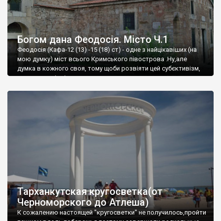
Богом дана Феодосія. Місто Ч.1
Феодосія (Кафа-12 (13) -15 (18) ст) - одне з найцікавіших (на
мою думку) міст всього Кримського півострова .Ну,але
думка в кожного своя, тому щоби розвіяти цей субєктивізм,
запрошую відвідати це
Тарханкутская кругосветка(от
Черноморского до Атлеша)
К сожалению настоящей "кругосветки" не получилось,пройти