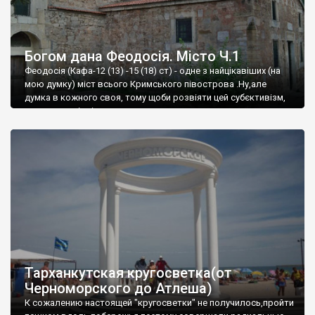
Богом дана Феодосія. Місто Ч.1
Феодосія (Кафа-12 (13) -15 (18) ст) - одне з найцікавіших (на
мою думку) міст всього Кримського півострова .Ну,але
думка в кожного своя, тому щоби розвіяти цей субєктивізм,
запрошую відвідати це
Тарханкутская кругосветка(от
Черноморского до Атлеша)
К сожалению настоящей "кругосветки" не получилось,пройти