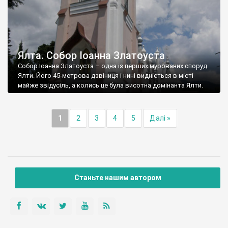
Ялта. Собор Іоанна Златоуста
Собор Іоанна Златоуста – одна із перших мурованих споруд
Ялти. Його 45-метрова дзвіниця і нині видніється в місті
майже звідусіль, а колись це була висотна домінанта Ялти.
1
2
3
4
5
Далі »
Станьте нашим автором