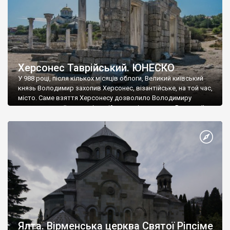
Херсонес Таврійський. ЮНЕСКО
У 988 році, після кількох місяців облоги, Великий київський
князь Володимир захопив Херсонес, візантійське, на той час,
місто. Саме взяття Херсонесу дозволило Володимиру
диктувати свої умови візантійському імператору Василю ІІ, та
одружитися з його дочкою Ганною. Цього ж року, в
Херсонесі Володимир-язичник, став Василем-християнином.
А потім було Хрещення Русі. На честь Херсонесу Таврійського
названо місто […]
Ялта. Вірменська церква Святої Ріпсіме