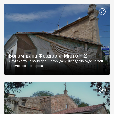
Богом дана Феодосія. Місто Ч.2
Друга частина звіту про "Богом дану" Феодосію буде не менш
насиченою ніж перша.