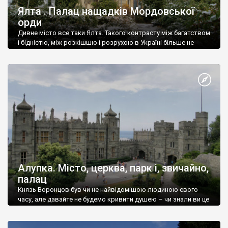
Ялта . Палац нащадків Мордовської
орди
Дивне місто все таки Ялта. Такого контрасту між багатством
і бідністю, між розкішшю і розрухою в Україні більше не
знайдеш.
Алупка. Місто, церква, парк і, звичайно,
палац
Князь Воронцов був чи не найвідомішою людиною свого
часу, але давайте не будемо кривити душею – чи знали ви це
прізвище до відвідин Алупки? Мабуть все таки ні.