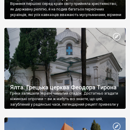
Вірменія першою серед країн світу прийняла християнство,
як державну релігію, й на подив багатьох пересічних
українців, які усіх кавказців вважають мусульманами, вірмени
є відданими вірянами Христа
Ялта. Грецька церква Феодора Тирона
Греки залишили Україні чималий спадок. Достатньо згадати
ніжинські огірочки – ви ж мабуть всі знаєте, що цей,
загублений у радянські часи, легендарний рецепт привезли у
Ніжин греки?