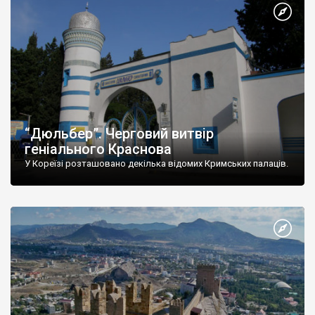
“Дюльбер”. Черговий витвір
геніального Краснова
У Кореїзі розташовано декілька відомих Кримських палаців.