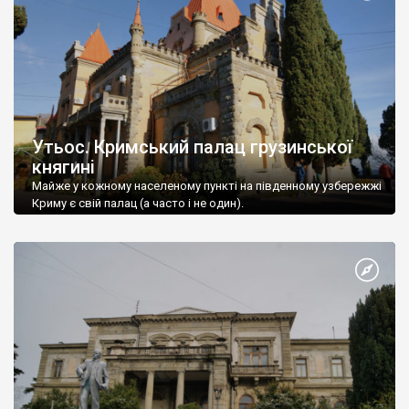
Утьос. Кримський палац грузинської
княгині
Майже у кожному населеному пункті на південному узбережжі
Криму є свій палац (а часто і не один).