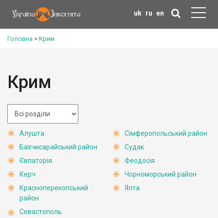
uk
ru
en
Головна
>
Крим
Крим
Алушта
Сімферопольський район
Бахчисарайський район
Судак
Євпаторія
Феодосія
Керч
Чорноморський район
Красноперекопський
Ялта
район
Севастополь