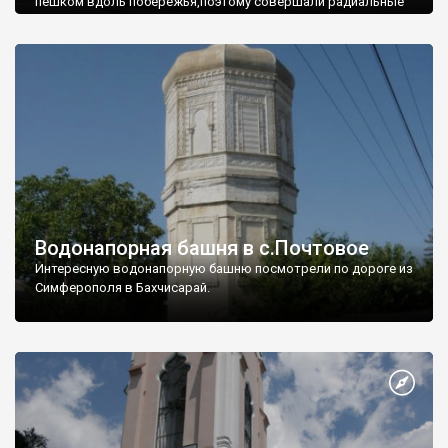
пешком вдоль побережья,поэтому совершали радиальные
вылазки из Оленевки.
Водонапорная башня в с.Почтовое
Интересную водонапорную башню посмотрели по дороге из
Симферополя в Бахчисарай.