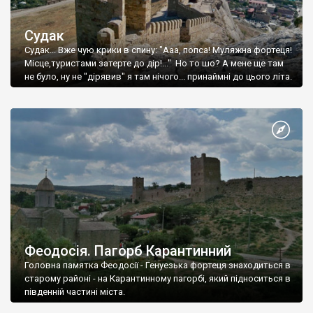
Судак
Судак... Вже чую крики в спину: "Ааа, попса! Муляжна фортеця!
Місце,туристами затерте до дір!..." Но то шо? А мене ще там
не було, ну не "дірявив" я там нічого... принаймні до цього літа.
Феодосія. Пагорб Карантинний
Головна памятка Феодосії - Генуезька фортеця знаходиться в
старому районі - на Карантинному пагорбі, який підноситься в
південній частині міста.