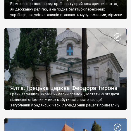
Вірменія першою серед країн світу прийняла християнство,
як державну релігію, й на подив багатьох пересічних
українців, які усіх кавказців вважають мусульманами, вірмени
є відданими вірянами Христа
Ялта. Грецька церква Феодора Тирона
Греки залишили Україні чималий спадок. Достатньо згадати
ніжинські огірочки – ви ж мабуть всі знаєте, що цей,
загублений у радянські часи, легендарний рецепт привезли у
Ніжин греки?