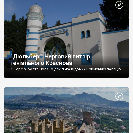
“Дюльбер”. Черговий витвір
геніального Краснова
У Кореїзі розташовано декілька відомих Кримських палаців.