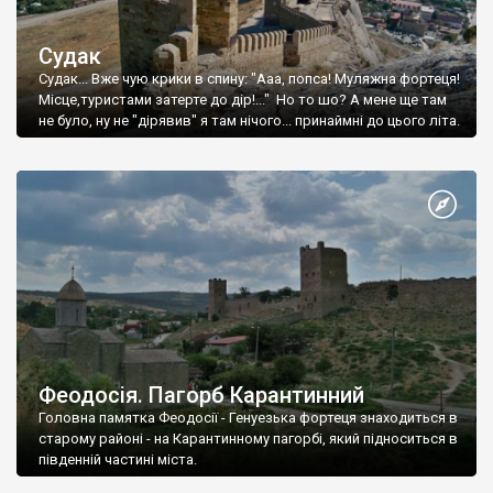
Судак
Судак... Вже чую крики в спину: "Ааа, попса! Муляжна фортеця!
Місце,туристами затерте до дір!..." Но то шо? А мене ще там
не було, ну не "дірявив" я там нічого... принаймні до цього літа.
Феодосія. Пагорб Карантинний
Головна памятка Феодосії - Генуезька фортеця знаходиться в
старому районі - на Карантинному пагорбі, який підноситься в
південній частині міста.