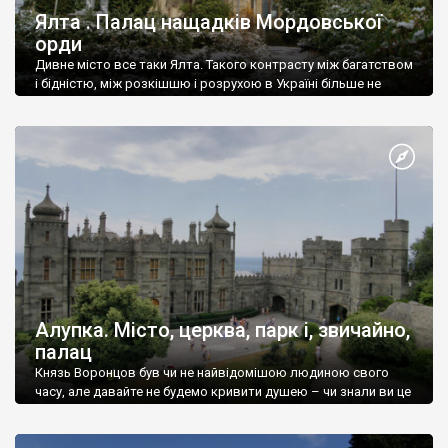
Ялта . Палац нащадків Мордовської
орди
Дивне місто все таки Ялта. Такого контрасту між багатством
і бідністю, між розкішшю і розрухою в Україні більше не
знайдеш.
Алупка. Місто, церква, парк і, звичайно,
палац
Князь Воронцов був чи не найвідомішою людиною свого
часу, але давайте не будемо кривити душею – чи знали ви це
прізвище до відвідин Алупки? Мабуть все таки ні.