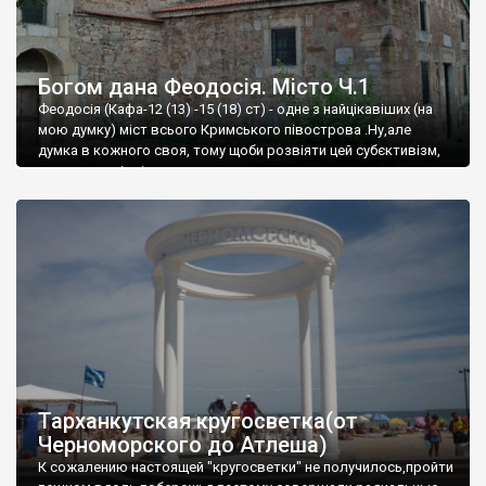
Богом дана Феодосія. Місто Ч.1
Феодосія (Кафа-12 (13) -15 (18) ст) - одне з найцікавіших (на
мою думку) міст всього Кримського півострова .Ну,але
думка в кожного своя, тому щоби розвіяти цей субєктивізм,
запрошую відвідати це
Тарханкутская кругосветка(от
Черноморского до Атлеша)
К сожалению настоящей "кругосветки" не получилось,пройти