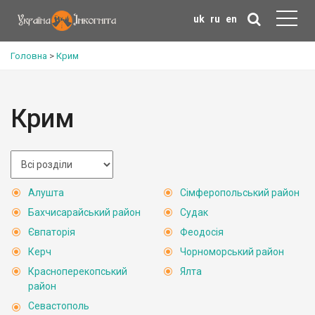
uk
ru
en
Головна
>
Крим
Крим
Алушта
Сімферопольський район
Бахчисарайський район
Судак
Євпаторія
Феодосія
Керч
Чорноморський район
Красноперекопський
Ялта
район
Севастополь