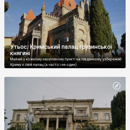
Утьос. Кримський палац грузинської
княгині
Майже у кожному населеному пункті на південному узбережжі
Криму є свій палац (а часто і не один).