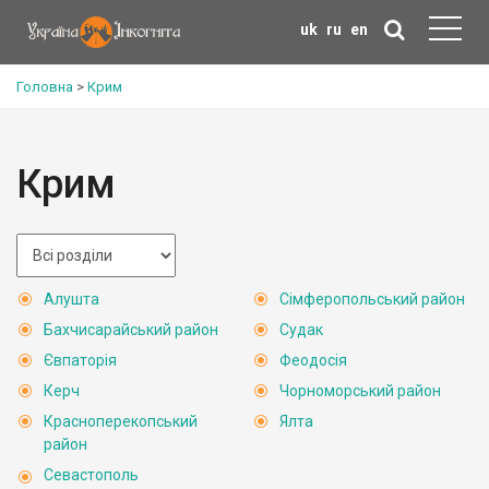
uk
ru
en
Головна
>
Крим
Крим
Алушта
Сімферопольський район
Бахчисарайський район
Судак
Євпаторія
Феодосія
Керч
Чорноморський район
Красноперекопський
Ялта
район
Севастополь