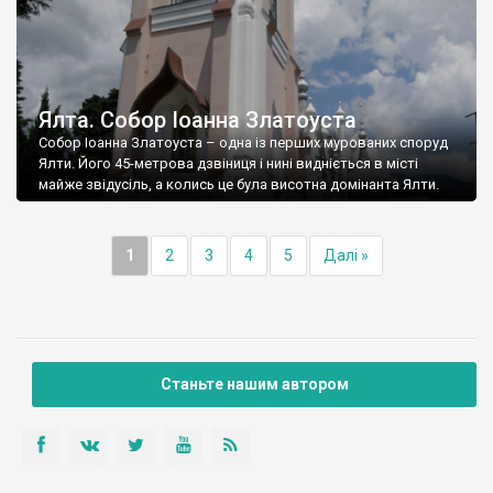
Ялта. Собор Іоанна Златоуста
Собор Іоанна Златоуста – одна із перших мурованих споруд
Ялти. Його 45-метрова дзвіниця і нині видніється в місті
майже звідусіль, а колись це була висотна домінанта Ялти.
1
2
3
4
5
Далі »
Станьте нашим автором