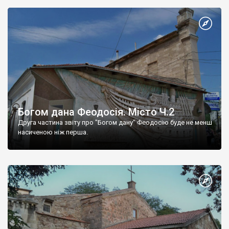
Богом дана Феодосія. Місто Ч.2
Друга частина звіту про "Богом дану" Феодосію буде не менш
насиченою ніж перша.