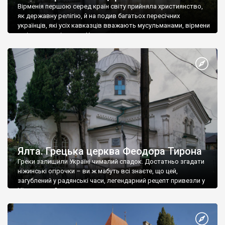
Вірменія першою серед країн світу прийняла християнство,
як державну релігію, й на подив багатьох пересічних
українців, які усіх кавказців вважають мусульманами, вірмени
є відданими вірянами Христа
Ялта. Грецька церква Феодора Тирона
Греки залишили Україні чималий спадок. Достатньо згадати
ніжинські огірочки – ви ж мабуть всі знаєте, що цей,
загублений у радянські часи, легендарний рецепт привезли у
Ніжин греки?