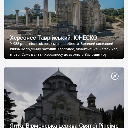
Херсонес Таврійський. ЮНЕСКО
У 988 році, після кількох місяців облоги, Великий київський
князь Володимир захопив Херсонес, візантійське, на той час,
місто. Саме взяття Херсонесу дозволило Володимиру
диктувати свої умови візантійському імператору Василю ІІ, та
одружитися з його дочкою Ганною. Цього ж року, в
Херсонесі Володимир-язичник, став Василем-християнином.
А потім було Хрещення Русі. На честь Херсонесу Таврійського
названо місто […]
Ялта. Вірменська церква Святої Ріпсіме