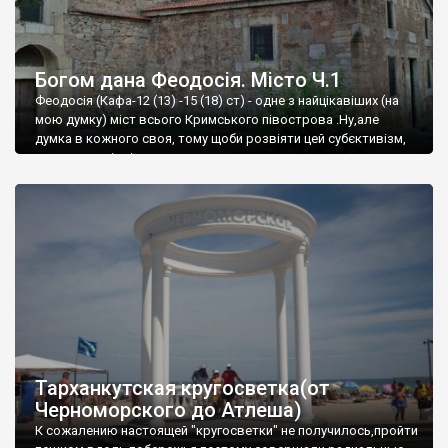
Богом дана Феодосія. Місто Ч.1
Феодосія (Кафа-12 (13) -15 (18) ст) - одне з найцікавіших (на
мою думку) міст всього Кримського півострова .Ну,але
думка в кожного своя, тому щоби розвіяти цей субєктивізм,
запрошую відвідати це
Тарханкутская кругосветка(от
Черноморского до Атлеша)
К сожалению настоящей "кругосветки" не получилось,пройти