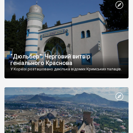
“Дюльбер”. Черговий витвір
геніального Краснова
У Кореїзі розташовано декілька відомих Кримських палаців.