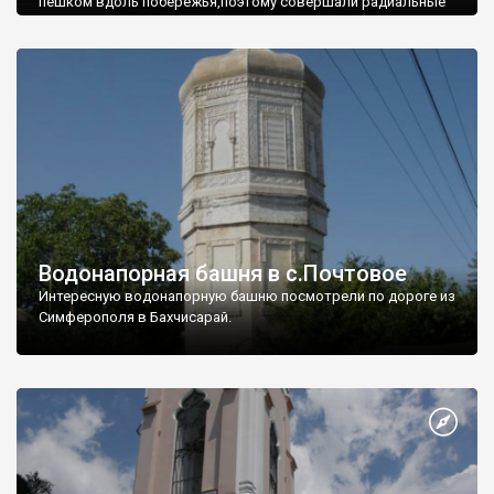
пешком вдоль побережья,поэтому совершали радиальные
вылазки из Оленевки.
Водонапорная башня в с.Почтовое
Интересную водонапорную башню посмотрели по дороге из
Симферополя в Бахчисарай.