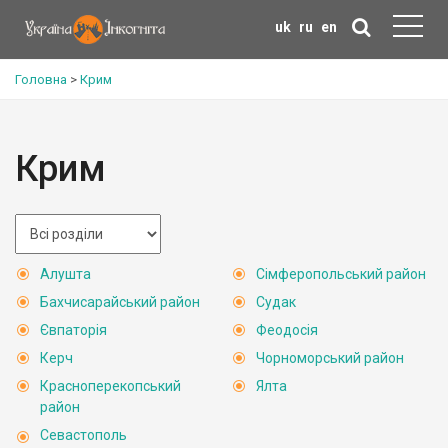
uk
ru
en
Головна
>
Крим
Крим
Алушта
Сімферопольський район
Бахчисарайський район
Судак
Євпаторія
Феодосія
Керч
Чорноморський район
Красноперекопський
Ялта
район
Севастополь