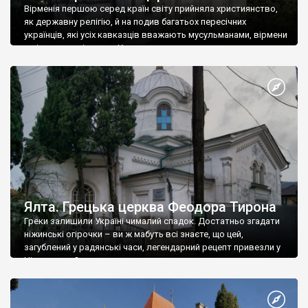
Вірменія першою серед країн світу прийняла християнство,
як державну релігію, й на подив багатьох пересічних
українців, які усіх кавказців вважають мусульманами, вірмени
є відданими вірянами Христа
Ялта. Грецька церква Феодора Тирона
Греки залишили Україні чималий спадок. Достатньо згадати
ніжинські огірочки – ви ж мабуть всі знаєте, що цей,
загублений у радянські часи, легендарний рецепт привезли у
Ніжин греки?