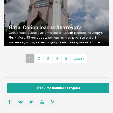
Ялта. Собор Іоанна Златоуста
Собор Іоанна Златоуста – одна із перших мурованих споруд
Ялти. Його 45-метрова дзвіниця і нині видніється в місті
майже звідусіль, а колись це була висотна домінанта Ялти.
1
2
3
4
5
Далі »
Станьте нашим автором