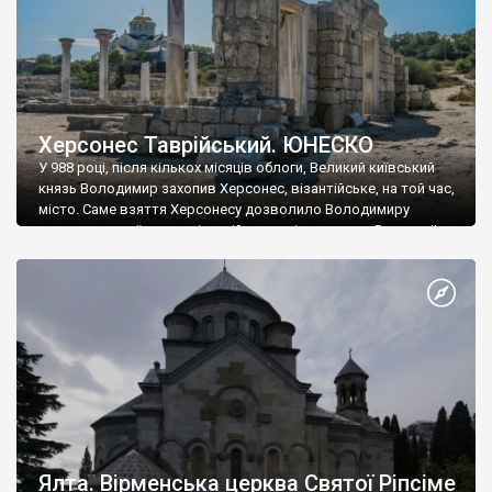
Херсонес Таврійський. ЮНЕСКО
У 988 році, після кількох місяців облоги, Великий київський
князь Володимир захопив Херсонес, візантійське, на той час,
місто. Саме взяття Херсонесу дозволило Володимиру
диктувати свої умови візантійському імператору Василю ІІ, та
одружитися з його дочкою Ганною. Цього ж року, в
Херсонесі Володимир-язичник, став Василем-християнином.
А потім було Хрещення Русі. На честь Херсонесу Таврійського
названо місто […]
Ялта. Вірменська церква Святої Ріпсіме