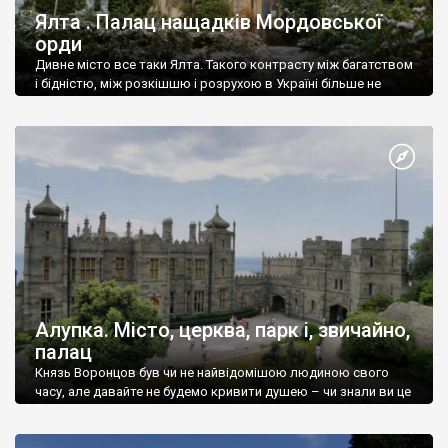
Ялта . Палац нащадків Мордовської
орди
Дивне місто все таки Ялта. Такого контрасту між багатством
і бідністю, між розкішшю і розрухою в Україні більше не
знайдеш.
Алупка. Місто, церква, парк і, звичайно,
палац
Князь Воронцов був чи не найвідомішою людиною свого
часу, але давайте не будемо кривити душею – чи знали ви це
прізвище до відвідин Алупки? Мабуть все таки ні.