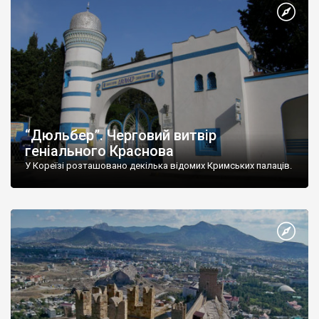
“Дюльбер”. Черговий витвір
геніального Краснова
У Кореїзі розташовано декілька відомих Кримських палаців.