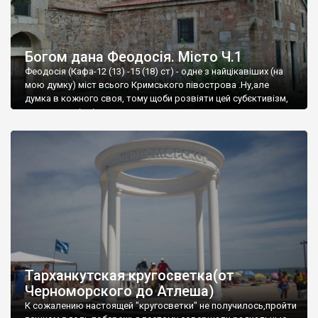
Богом дана Феодосія. Місто Ч.1
Феодосія (Кафа-12 (13) -15 (18) ст) - одне з найцікавіших (на
мою думку) міст всього Кримського півострова .Ну,але
думка в кожного своя, тому щоби розвіяти цей субєктивізм,
запрошую відвідати це
Тарханкутская кругосветка(от
Черноморского до Атлеша)
К сожалению настоящей "кругосветки" не получилось,пройти