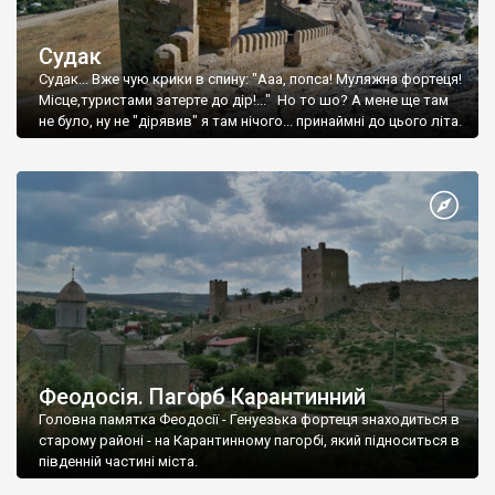
Судак
Судак... Вже чую крики в спину: "Ааа, попса! Муляжна фортеця!
Місце,туристами затерте до дір!..." Но то шо? А мене ще там
не було, ну не "дірявив" я там нічого... принаймні до цього літа.
Феодосія. Пагорб Карантинний
Головна памятка Феодосії - Генуезька фортеця знаходиться в
старому районі - на Карантинному пагорбі, який підноситься в
південній частині міста.