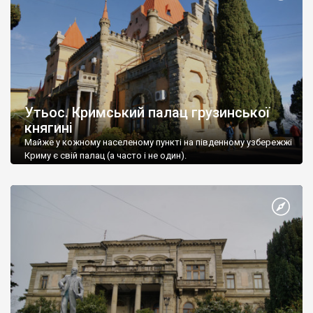
Утьос. Кримський палац грузинської
княгині
Майже у кожному населеному пункті на південному узбережжі
Криму є свій палац (а часто і не один).