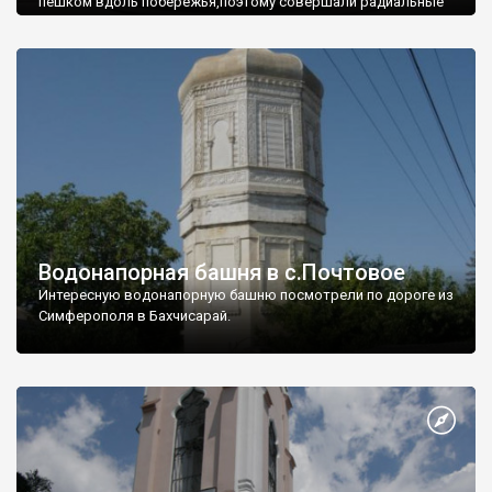
пешком вдоль побережья,поэтому совершали радиальные
вылазки из Оленевки.
Водонапорная башня в с.Почтовое
Интересную водонапорную башню посмотрели по дороге из
Симферополя в Бахчисарай.