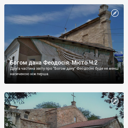
Богом дана Феодосія. Місто Ч.2
Друга частина звіту про "Богом дану" Феодосію буде не менш
насиченою ніж перша.