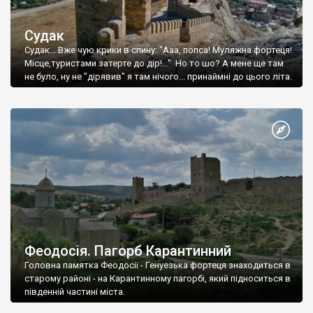
Судак
Судак... Вже чую крики в спину: "Ааа, попса! Муляжна фортеця!
Місце,туристами затерте до дір!..." Но то шо? А мене ще там
не було, ну не "дірявив" я там нічого... принаймні до цього літа.
Феодосія. Пагорб Карантинний
Головна памятка Феодосії - Генуезька фортеця знаходиться в
старому районі - на Карантинному пагорбі, який підноситься в
південній частині міста.