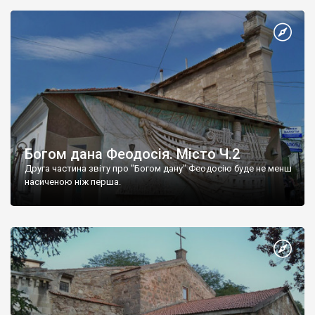
Богом дана Феодосія. Місто Ч.2
Друга частина звіту про "Богом дану" Феодосію буде не менш
насиченою ніж перша.