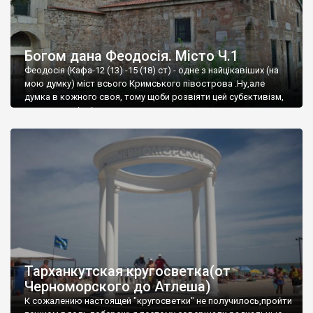
Богом дана Феодосія. Місто Ч.1
Феодосія (Кафа-12 (13) -15 (18) ст) - одне з найцікавіших (на
мою думку) міст всього Кримського півострова .Ну,але
думка в кожного своя, тому щоби розвіяти цей субєктивізм,
запрошую відвідати це
Тарханкутская кругосветка(от
Черноморского до Атлеша)
К сожалению настоящей "кругосветки" не получилось,пройти