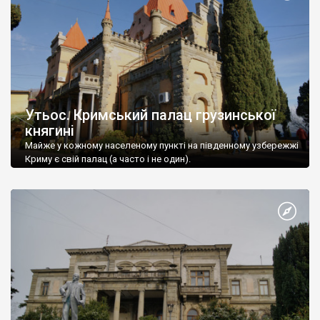
Утьос. Кримський палац грузинської
княгині
Майже у кожному населеному пункті на південному узбережжі
Криму є свій палац (а часто і не один).