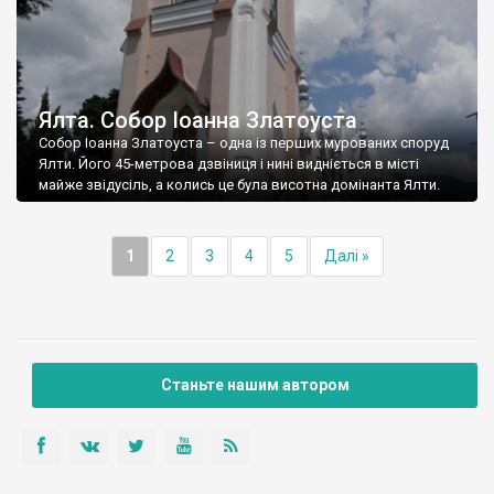
Ялта. Собор Іоанна Златоуста
Собор Іоанна Златоуста – одна із перших мурованих споруд
Ялти. Його 45-метрова дзвіниця і нині видніється в місті
майже звідусіль, а колись це була висотна домінанта Ялти.
1
2
3
4
5
Далі »
Станьте нашим автором