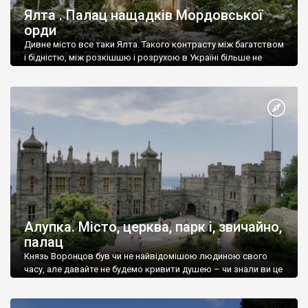
Ялта . Палац нащадків Мордовської
орди
Дивне місто все таки Ялта. Такого контрасту між багатством
і бідністю, між розкішшю і розрухою в Україні більше не
знайдеш.
Алупка. Місто, церква, парк і, звичайно,
палац
Князь Воронцов був чи не найвідомішою людиною свого
часу, але давайте не будемо кривити душею – чи знали ви це
прізвище до відвідин Алупки? Мабуть все таки ні.