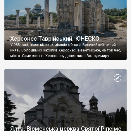
Херсонес Таврійський. ЮНЕСКО
У 988 році, після кількох місяців облоги, Великий київський
князь Володимир захопив Херсонес, візантійське, на той час,
місто. Саме взяття Херсонесу дозволило Володимиру
диктувати свої умови візантійському імператору Василю ІІ, та
одружитися з його дочкою Ганною. Цього ж року, в
Херсонесі Володимир-язичник, став Василем-християнином.
А потім було Хрещення Русі. На честь Херсонесу Таврійського
названо місто […]
Ялта. Вірменська церква Святої Ріпсіме