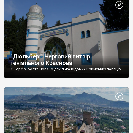
“Дюльбер”. Черговий витвір
геніального Краснова
У Кореїзі розташовано декілька відомих Кримських палаців.