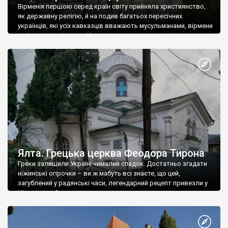
Вірменія першою серед країн світу прийняла християнство,
як державну релігію, й на подив багатьох пересічних
українців, які усіх кавказців вважають мусульманами, вірмени
є відданими вірянами Христа
Ялта. Грецька церква Феодора Тирона
Греки залишили Україні чималий спадок. Достатньо згадати
ніжинські огірочки – ви ж мабуть всі знаєте, що цей,
загублений у радянські часи, легендарний рецепт привезли у
Ніжин греки?