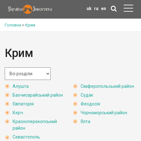
uk
ru
en
Головна
>
Крим
Крим
Алушта
Сімферопольський район
Бахчисарайський район
Судак
Євпаторія
Феодосія
Керч
Чорноморський район
Красноперекопський
Ялта
район
Севастополь