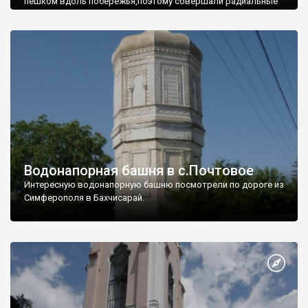
пешком вдоль побережья,поэтому совершали радиальные
вылазки из Оленевки.
Водонапорная башня в с.Почтовое
Интересную водонапорную башню посмотрели по дороге из
Симферополя в Бахчисарай.