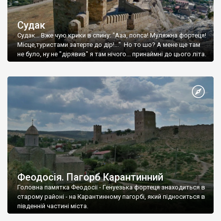
Судак
Судак... Вже чую крики в спину: "Ааа, попса! Муляжна фортеця!
Місце,туристами затерте до дір!..." Но то шо? А мене ще там
не було, ну не "дірявив" я там нічого... принаймні до цього літа.
Феодосія. Пагорб Карантинний
Головна памятка Феодосії - Генуезька фортеця знаходиться в
старому районі - на Карантинному пагорбі, який підноситься в
південній частині міста.