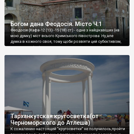
Богом дана Феодосія. Місто Ч.1
Феодосія (Кафа-12 (13) -15 (18) ст) - одне з найцікавіших (на
мою думку) міст всього Кримського півострова .Ну,але
думка в кожного своя, тому щоби розвіяти цей субєктивізм,
запрошую відвідати це
Тарханкутская кругосветка(от
Черноморского до Атлеша)
К сожалению настоящей "кругосветки" не получилось,пройти