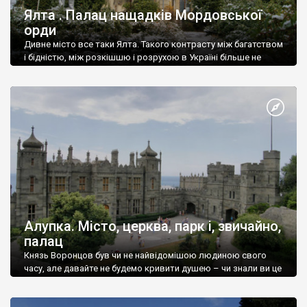
Ялта . Палац нащадків Мордовської
орди
Дивне місто все таки Ялта. Такого контрасту між багатством
і бідністю, між розкішшю і розрухою в Україні більше не
знайдеш.
Алупка. Місто, церква, парк і, звичайно,
палац
Князь Воронцов був чи не найвідомішою людиною свого
часу, але давайте не будемо кривити душею – чи знали ви це
прізвище до відвідин Алупки? Мабуть все таки ні.