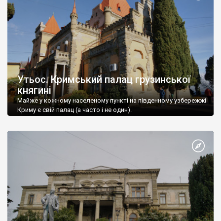
Утьос. Кримський палац грузинської
княгині
Майже у кожному населеному пункті на південному узбережжі
Криму є свій палац (а часто і не один).