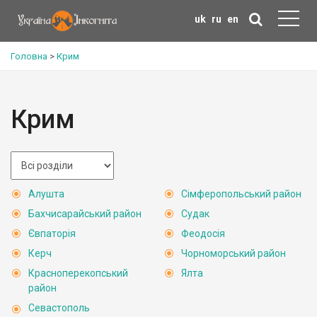
uk
ru
en
Головна
>
Крим
Крим
Алушта
Сімферопольський район
Бахчисарайський район
Судак
Євпаторія
Феодосія
Керч
Чорноморський район
Красноперекопський
Ялта
район
Севастополь