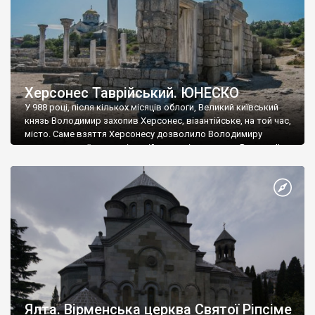
Херсонес Таврійський. ЮНЕСКО
У 988 році, після кількох місяців облоги, Великий київський
князь Володимир захопив Херсонес, візантійське, на той час,
місто. Саме взяття Херсонесу дозволило Володимиру
диктувати свої умови візантійському імператору Василю ІІ, та
одружитися з його дочкою Ганною. Цього ж року, в
Херсонесі Володимир-язичник, став Василем-християнином.
А потім було Хрещення Русі. На честь Херсонесу Таврійського
названо місто […]
Ялта. Вірменська церква Святої Ріпсіме