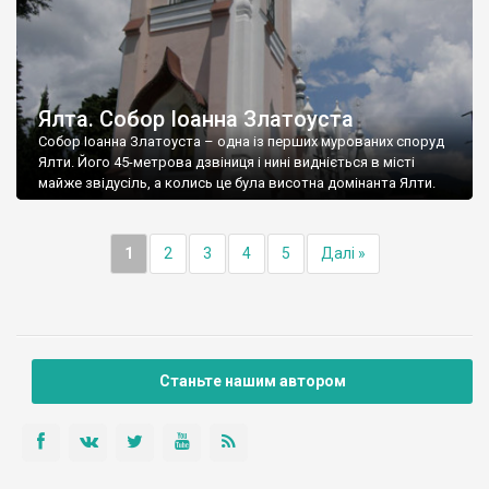
Ялта. Собор Іоанна Златоуста
Собор Іоанна Златоуста – одна із перших мурованих споруд
Ялти. Його 45-метрова дзвіниця і нині видніється в місті
майже звідусіль, а колись це була висотна домінанта Ялти.
1
2
3
4
5
Далі »
Станьте нашим автором