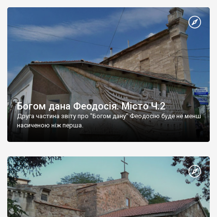
Богом дана Феодосія. Місто Ч.2
Друга частина звіту про "Богом дану" Феодосію буде не менш
насиченою ніж перша.