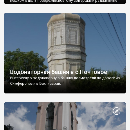
пешком вдоль побережья,поэтому совершали радиальные
вылазки из Оленевки.
Водонапорная башня в с.Почтовое
Интересную водонапорную башню посмотрели по дороге из
Симферополя в Бахчисарай.