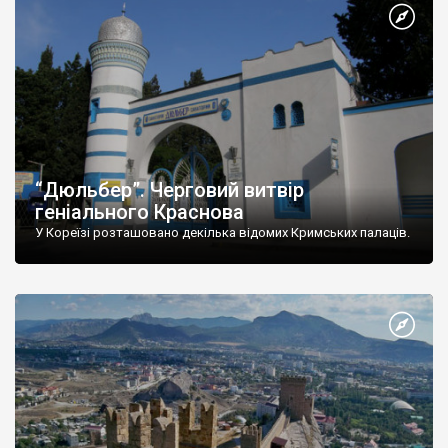
“Дюльбер”. Черговий витвір
геніального Краснова
У Кореїзі розташовано декілька відомих Кримських палаців.