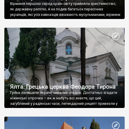
Вірменія першою серед країн світу прийняла християнство,
як державну релігію, й на подив багатьох пересічних
українців, які усіх кавказців вважають мусульманами, вірмени
є відданими вірянами Христа
Ялта. Грецька церква Феодора Тирона
Греки залишили Україні чималий спадок. Достатньо згадати
ніжинські огірочки – ви ж мабуть всі знаєте, що цей,
загублений у радянські часи, легендарний рецепт привезли у
Ніжин греки?