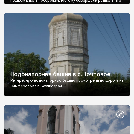
пешком вдоль побережья,поэтому совершали радиальные
вылазки из Оленевки.
Водонапорная башня в с.Почтовое
Интересную водонапорную башню посмотрели по дороге из
Симферополя в Бахчисарай.