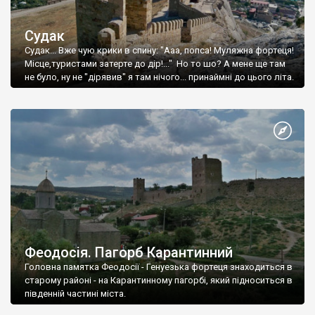
Судак
Судак... Вже чую крики в спину: "Ааа, попса! Муляжна фортеця!
Місце,туристами затерте до дір!..." Но то шо? А мене ще там
не було, ну не "дірявив" я там нічого... принаймні до цього літа.
Феодосія. Пагорб Карантинний
Головна памятка Феодосії - Генуезька фортеця знаходиться в
старому районі - на Карантинному пагорбі, який підноситься в
південній частині міста.