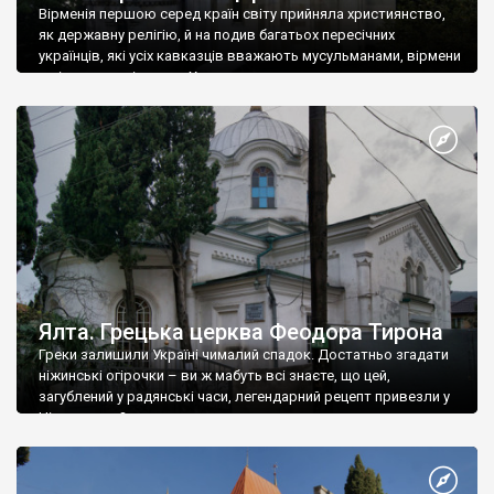
Вірменія першою серед країн світу прийняла християнство,
як державну релігію, й на подив багатьох пересічних
українців, які усіх кавказців вважають мусульманами, вірмени
є відданими вірянами Христа
Ялта. Грецька церква Феодора Тирона
Греки залишили Україні чималий спадок. Достатньо згадати
ніжинські огірочки – ви ж мабуть всі знаєте, що цей,
загублений у радянські часи, легендарний рецепт привезли у
Ніжин греки?