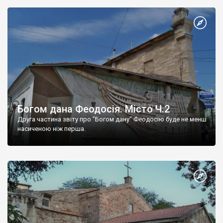
Богом дана Феодосія. Місто Ч.2
Друга частина звіту про "Богом дану" Феодосію буде не менш
насиченою ніж перша.