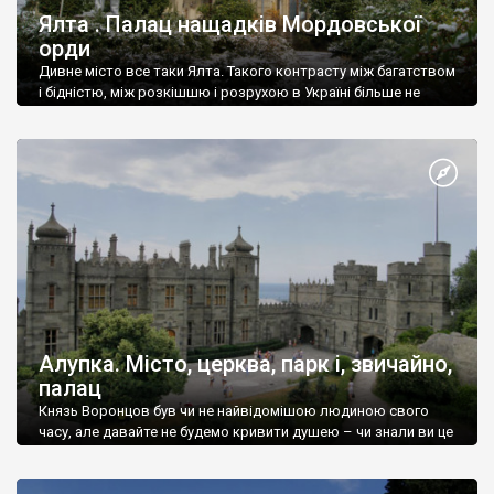
Ялта . Палац нащадків Мордовської
орди
Дивне місто все таки Ялта. Такого контрасту між багатством
і бідністю, між розкішшю і розрухою в Україні більше не
знайдеш.
Алупка. Місто, церква, парк і, звичайно,
палац
Князь Воронцов був чи не найвідомішою людиною свого
часу, але давайте не будемо кривити душею – чи знали ви це
прізвище до відвідин Алупки? Мабуть все таки ні.