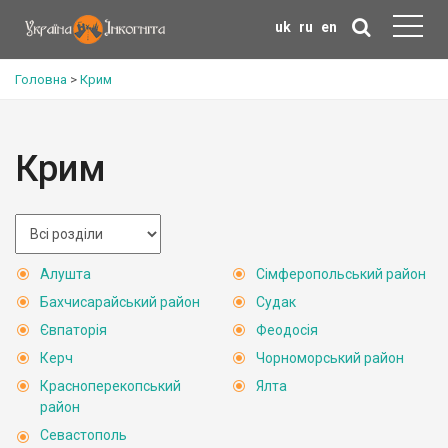
uk
ru
en
Головна
>
Крим
Крим
Алушта
Сімферопольський район
Бахчисарайський район
Судак
Євпаторія
Феодосія
Керч
Чорноморський район
Красноперекопський
Ялта
район
Севастополь