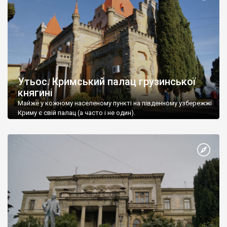
Утьос. Кримський палац грузинської
княгині
Майже у кожному населеному пункті на південному узбережжі
Криму є свій палац (а часто і не один).