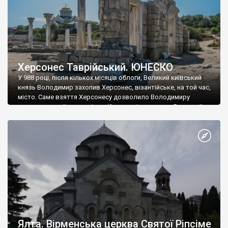
Херсонес Таврійський. ЮНЕСКО
У 988 році, після кількох місяців облоги, Великий київський
князь Володимир захопив Херсонес, візантійське, на той час,
місто. Саме взяття Херсонесу дозволило Володимиру
диктувати свої умови візантійському імператору Василю ІІ, та
одружитися з його дочкою Ганною. Цього ж року, в
Херсонесі Володимир-язичник, став Василем-християнином.
А потім було Хрещення Русі. На честь Херсонесу Таврійського
названо місто […]
Ялта. Вірменська церква Святої Ріпсіме