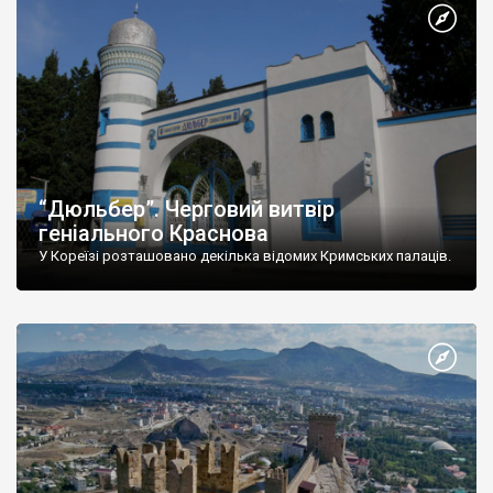
“Дюльбер”. Черговий витвір
геніального Краснова
У Кореїзі розташовано декілька відомих Кримських палаців.