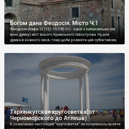
Богом дана Феодосія. Місто Ч.1
Феодосія (Кафа-12 (13) -15 (18) ст) - одне з найцікавіших (на
мою думку) міст всього Кримського півострова .Ну,але
думка в кожного своя, тому щоби розвіяти цей субєктивізм,
запрошую відвідати це
Тарханкутская кругосветка(от
Черноморского до Атлеша)
К сожалению настоящей "кругосветки" не получилось,пройти