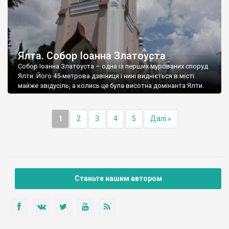
Ялта. Собор Іоанна Златоуста
Собор Іоанна Златоуста – одна із перших мурованих споруд
Ялти. Його 45-метрова дзвіниця і нині видніється в місті
майже звідусіль, а колись це була висотна домінанта Ялти.
1
2
3
4
5
Далі »
Станьте нашим автором