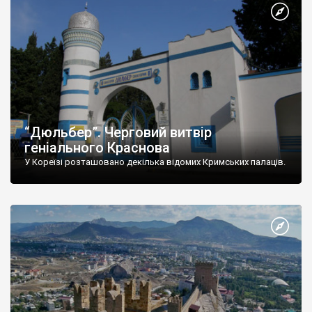
“Дюльбер”. Черговий витвір
геніального Краснова
У Кореїзі розташовано декілька відомих Кримських палаців.