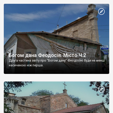
Богом дана Феодосія. Місто Ч.2
Друга частина звіту про "Богом дану" Феодосію буде не менш
насиченою ніж перша.