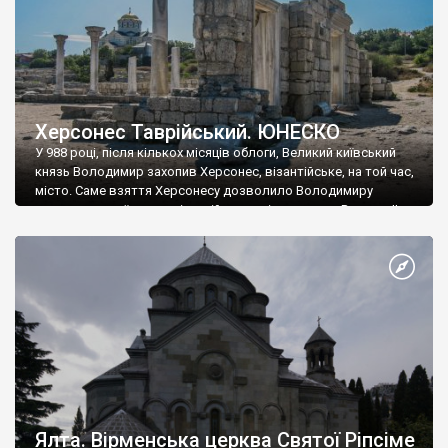
Херсонес Таврійський. ЮНЕСКО
У 988 році, після кількох місяців облоги, Великий київський
князь Володимир захопив Херсонес, візантійське, на той час,
місто. Саме взяття Херсонесу дозволило Володимиру
диктувати свої умови візантійському імператору Василю ІІ, та
одружитися з його дочкою Ганною. Цього ж року, в
Херсонесі Володимир-язичник, став Василем-християнином.
А потім було Хрещення Русі. На честь Херсонесу Таврійського
названо місто […]
Ялта. Вірменська церква Святої Ріпсіме