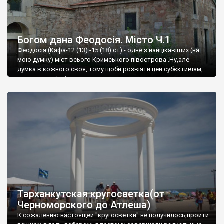
Богом дана Феодосія. Місто Ч.1
Феодосія (Кафа-12 (13) -15 (18) ст) - одне з найцікавіших (на
мою думку) міст всього Кримського півострова .Ну,але
думка в кожного своя, тому щоби розвіяти цей субєктивізм,
запрошую відвідати це
Тарханкутская кругосветка(от
Черноморского до Атлеша)
К сожалению настоящей "кругосветки" не получилось,пройти