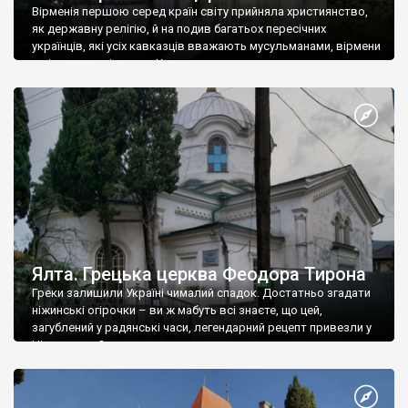
Вірменія першою серед країн світу прийняла християнство,
як державну релігію, й на подив багатьох пересічних
українців, які усіх кавказців вважають мусульманами, вірмени
є відданими вірянами Христа
Ялта. Грецька церква Феодора Тирона
Греки залишили Україні чималий спадок. Достатньо згадати
ніжинські огірочки – ви ж мабуть всі знаєте, що цей,
загублений у радянські часи, легендарний рецепт привезли у
Ніжин греки?