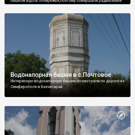
пешком вдоль побережья,поэтому совершали радиальные
вылазки из Оленевки.
Водонапорная башня в с.Почтовое
Интересную водонапорную башню посмотрели по дороге из
Симферополя в Бахчисарай.