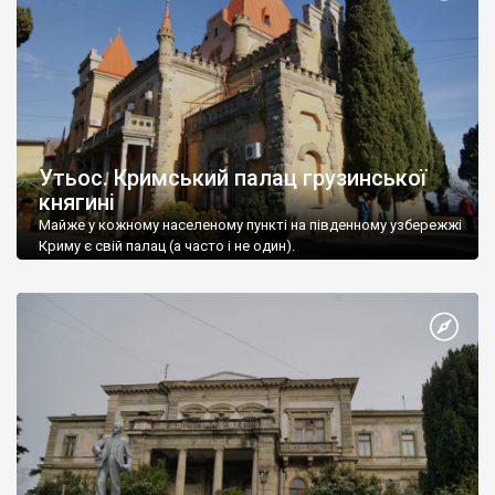
Утьос. Кримський палац грузинської
княгині
Майже у кожному населеному пункті на південному узбережжі
Криму є свій палац (а часто і не один).