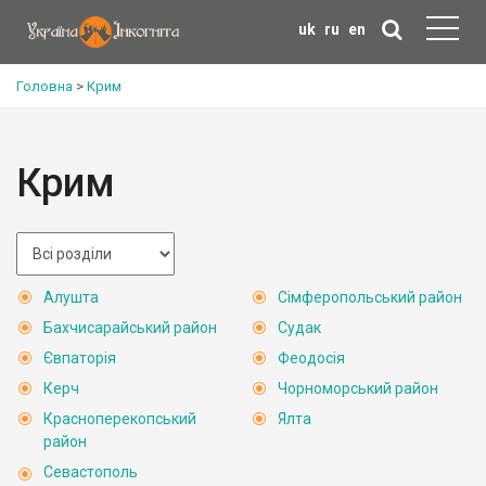
uk
ru
en
Головна
>
Крим
Крим
Алушта
Сімферопольський район
Бахчисарайський район
Судак
Євпаторія
Феодосія
Керч
Чорноморський район
Красноперекопський
Ялта
район
Севастополь