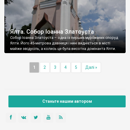
Ялта. Собор Іоанна Златоуста
Собор Іоанна Златоуста – одна із перших мурованих споруд
Ялти. Його 45-метрова дзвіниця і нині видніється в місті
майже звідусіль, а колись це була висотна домінанта Ялти.
1
2
3
4
5
Далі »
Станьте нашим автором