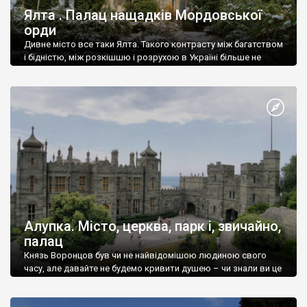
Ялта . Палац нащадків Мордовської
орди
Дивне місто все таки Ялта. Такого контрасту між багатством
і бідністю, між розкішшю і розрухою в Україні більше не
знайдеш.
Алупка. Місто, церква, парк і, звичайно,
палац
Князь Воронцов був чи не найвідомішою людиною свого
часу, але давайте не будемо кривити душею – чи знали ви це
прізвище до відвідин Алупки? Мабуть все таки ні.