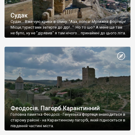
Судак
Судак... Вже чую крики в спину: "Ааа, попса! Муляжна фортеця!
Місце,туристами затерте до дір!..." Но то шо? А мене ще там
не було, ну не "дірявив" я там нічого... принаймні до цього літа.
Феодосія. Пагорб Карантинний
Головна памятка Феодосії - Генуезька фортеця знаходиться в
старому районі - на Карантинному пагорбі, який підноситься в
південній частині міста.