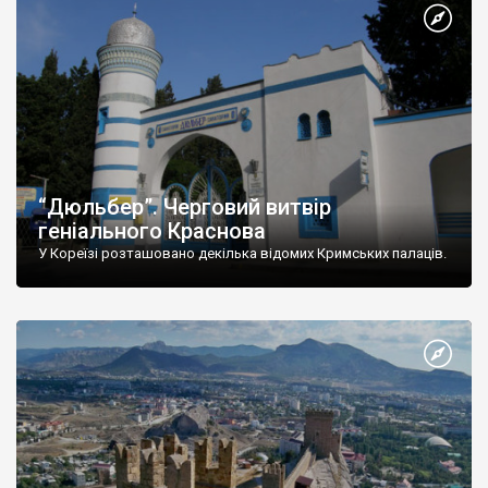
“Дюльбер”. Черговий витвір
геніального Краснова
У Кореїзі розташовано декілька відомих Кримських палаців.