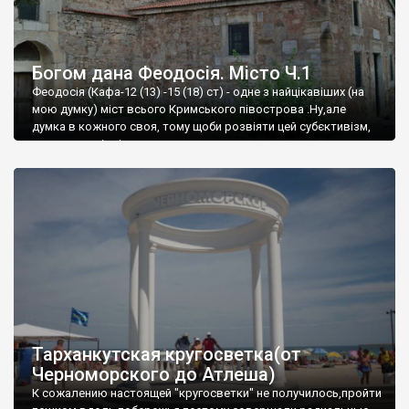
Богом дана Феодосія. Місто Ч.1
Феодосія (Кафа-12 (13) -15 (18) ст) - одне з найцікавіших (на
мою думку) міст всього Кримського півострова .Ну,але
думка в кожного своя, тому щоби розвіяти цей субєктивізм,
запрошую відвідати це
Тарханкутская кругосветка(от
Черноморского до Атлеша)
К сожалению настоящей "кругосветки" не получилось,пройти