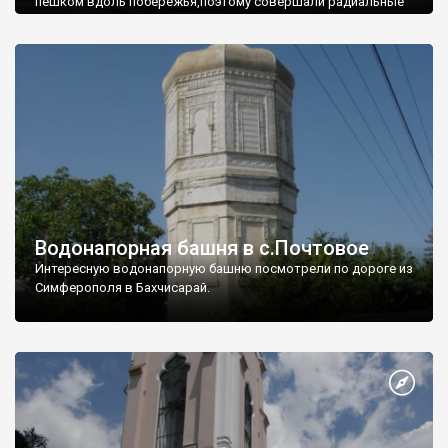
пешком вдоль побережья,поэтому совершали радиальные
вылазки из Оленевки.
Водонапорная башня в с.Почтовое
Интересную водонапорную башню посмотрели по дороге из
Симферополя в Бахчисарай.