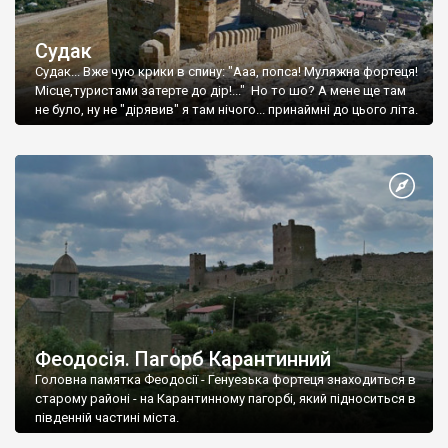
Судак
Судак... Вже чую крики в спину: "Ааа, попса! Муляжна фортеця!
Місце,туристами затерте до дір!..." Но то шо? А мене ще там
не було, ну не "дірявив" я там нічого... принаймні до цього літа.
Феодосія. Пагорб Карантинний
Головна памятка Феодосії - Генуезька фортеця знаходиться в
старому районі - на Карантинному пагорбі, який підноситься в
південній частині міста.