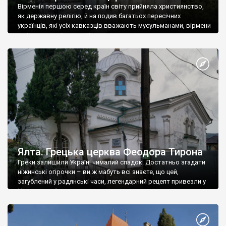
Вірменія першою серед країн світу прийняла християнство,
як державну релігію, й на подив багатьох пересічних
українців, які усіх кавказців вважають мусульманами, вірмени
є відданими вірянами Христа
Ялта. Грецька церква Феодора Тирона
Греки залишили Україні чималий спадок. Достатньо згадати
ніжинські огірочки – ви ж мабуть всі знаєте, що цей,
загублений у радянські часи, легендарний рецепт привезли у
Ніжин греки?