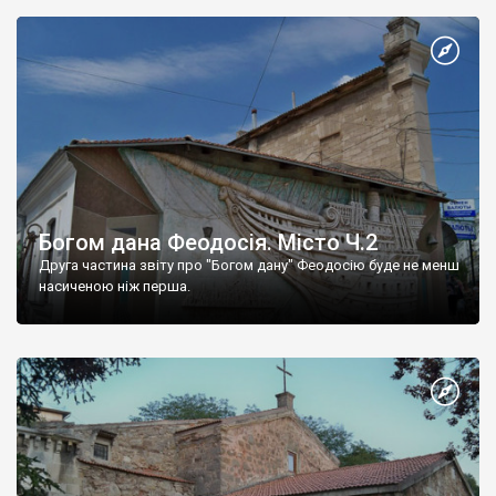
Богом дана Феодосія. Місто Ч.2
Друга частина звіту про "Богом дану" Феодосію буде не менш
насиченою ніж перша.