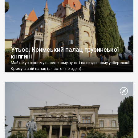
Утьос. Кримський палац грузинської
княгині
Майже у кожному населеному пункті на південному узбережжі
Криму є свій палац (а часто і не один).