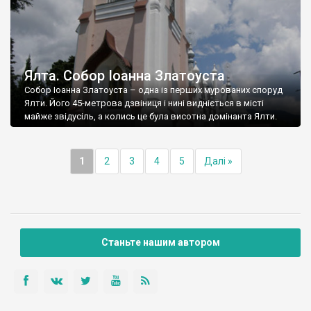
Ялта. Собор Іоанна Златоуста
Собор Іоанна Златоуста – одна із перших мурованих споруд
Ялти. Його 45-метрова дзвіниця і нині видніється в місті
майже звідусіль, а колись це була висотна домінанта Ялти.
1
2
3
4
5
Далі »
Станьте нашим автором