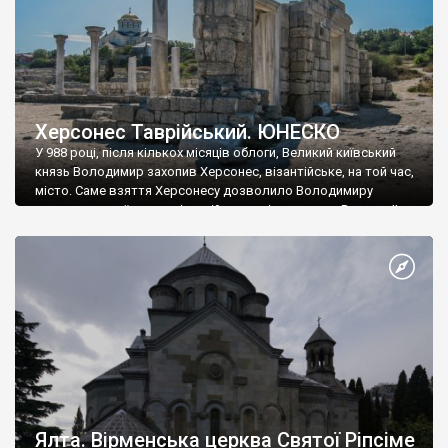
Херсонес Таврійський. ЮНЕСКО
У 988 році, після кількох місяців облоги, Великий київський
князь Володимир захопив Херсонес, візантійське, на той час,
місто. Саме взяття Херсонесу дозволило Володимиру
диктувати свої умови візантійському імператору Василю ІІ, та
одружитися з його дочкою Ганною. Цього ж року, в
Херсонесі Володимир-язичник, став Василем-християнином.
А потім було Хрещення Русі. На честь Херсонесу Таврійського
названо місто […]
Ялта. Вірменська церква Святої Ріпсіме