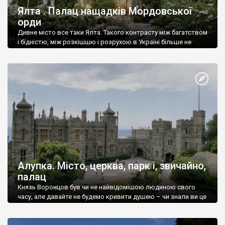
Ялта . Палац нащадків Мордовської
орди
Дивне місто все таки Ялта. Такого контрасту між багатством
і бідністю, між розкішшю і розрухою в Україні більше не
знайдеш.
Алупка. Місто, церква, парк і, звичайно,
палац
Князь Воронцов був чи не найвідомішою людиною свого
часу, але давайте не будемо кривити душею – чи знали ви це
прізвище до відвідин Алупки? Мабуть все таки ні.