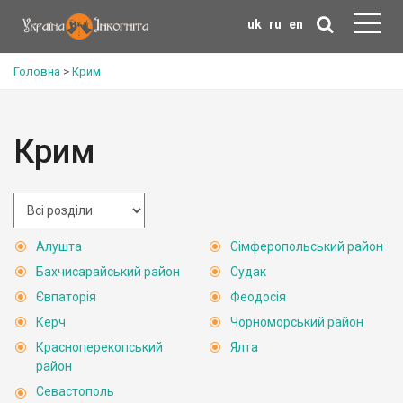
uk
ru
en
Головна
>
Крим
Крим
Алушта
Сімферопольський район
Бахчисарайський район
Судак
Євпаторія
Феодосія
Керч
Чорноморський район
Красноперекопський
Ялта
район
Севастополь