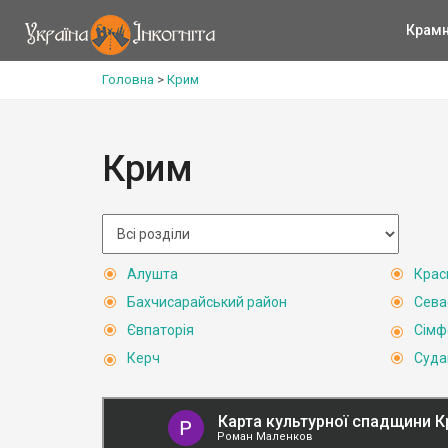
Крам
Головна
>
Крим
Крим
Алушта
Крас
Бахчисарайський район
Сева
Євпаторія
Сімф
Керч
Суда