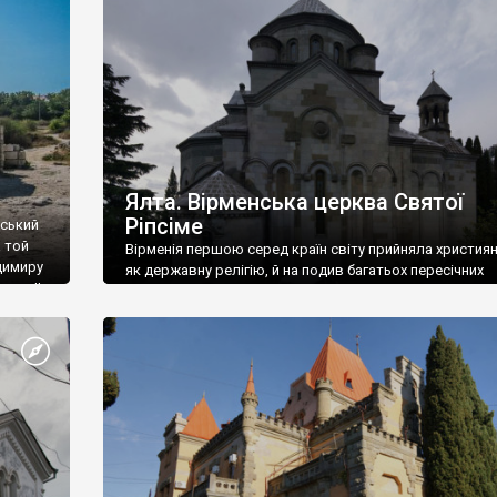
ефактів
називаються «повстяками» (postaki)…” “Вино. Крим
єкту
виробляє відмінне вино і його вдосталь: воно все ду
го».
легке біле і дуже […]
ти та
Ялта. Вірменська церква Святої
Ріпсіме
вський
 той
Вірменія першою серед країн світу прийняла христия
димиру
як державну релігію, й на подив багатьох пересічних
илю ІІ,
українців, які усіх кавказців вважають мусульманами,
 в
вірмени є відданими вірянами Христа