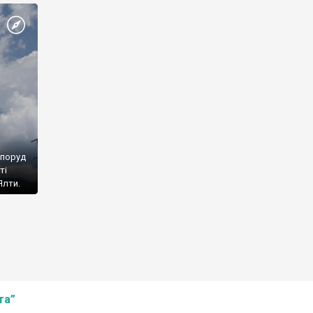
споруд
ті
Ялти.
та”