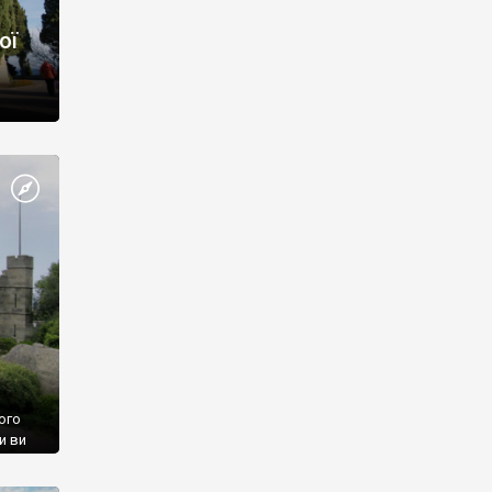
ої
ого
и ви