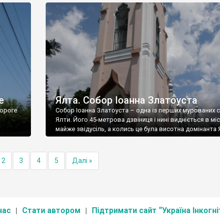
е
Ялта. Собор Іоанна Златоуста
ороге
Собор Іоанна Златоуста – одна із перших мурованих 
Ялти. Його 45-метрова дзвіниця і нині видніється в міс
майже звідусіль, а колись це була висотна домінанта 
2
3
4
5
Далі »
нас
Стати автором
Підтримати сайт “Україна Інкогні