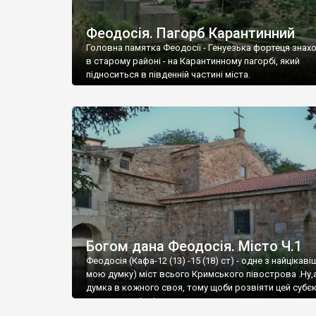
Феодосія. Пагорб Карантинний
Головна памятка Феодосії - Генуезька фортеця знах
в старому районі - на Карантинному пагорбі, який
підноситься в південній частині міста.
Богом дана Феодосія. Місто Ч.1
Феодосія (Кафа-12 (13) -15 (18) ст) - одне з найцікаві
мою думку) міст всього Кримського півострова .Ну,
думка в кожного своя, тому щоби розвіяти цей субєк
запрошую відвідати це