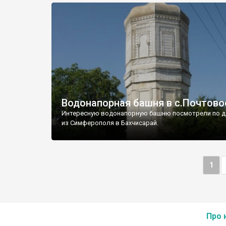
Водонапорная башня в с.Почтово
Интересную водонапорную башню посмотрели по д
из Симферополя в Бахчисарай.
1
Про 