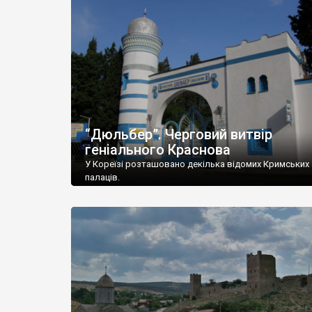
“Дюльбер”. Черговий витвір
геніального Краснова
У Кореїзі розташовано декілька відомих Кримських
палаців.