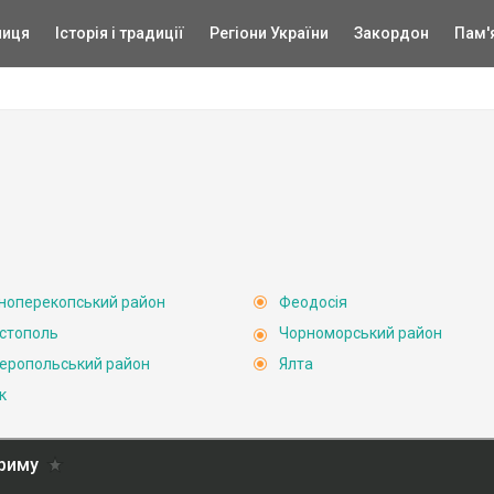
ниця
Історія і традиції
Регіони України
Закордон
Пам'
ноперекопський район
Феодосія
стополь
Чорноморський район
еропольський район
Ялта
к