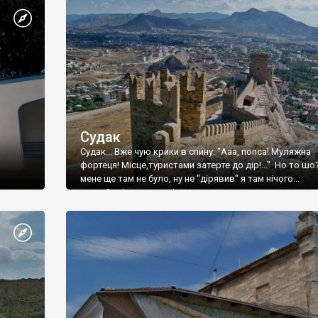
Судак
Судак... Вже чую крики в спину: "Ааа, попса! Муляжна
фортеця! Місце,туристами затерте до дір!..." Но то шо
мене ще там не було, ну не "дірявив" я там нічого...
принаймні до цього літа.