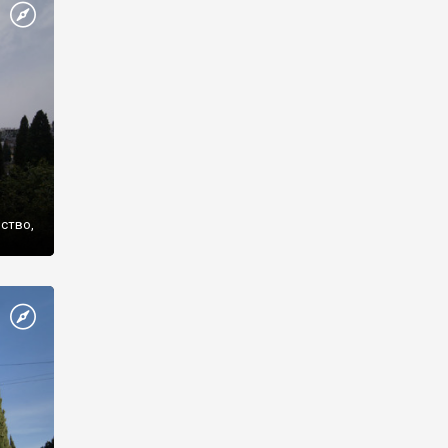
же
нство,