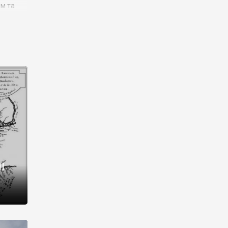
им та
ора і
є
го типу,
ей-
рний
ста:
 райони
від 2
I
і,
рукти,
 котрі