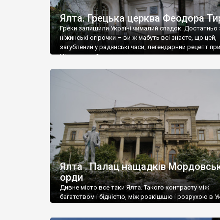
Ялта. Грецька церква Феодора Ти
Греки залишили Україні чималий спадок. Достатньо 
ніжинські огірочки – ви ж мабуть всі знаєте, що цей,
загублений у радянські часи, легендарний рецепт пр
Ніжин греки?
Ялта . Палац нащадків Мордовськ
орди
Дивне місто все таки Ялта. Такого контрасту між
багатством і бідністю, між розкішшю і розрухою в Ук
більше не знайдеш.