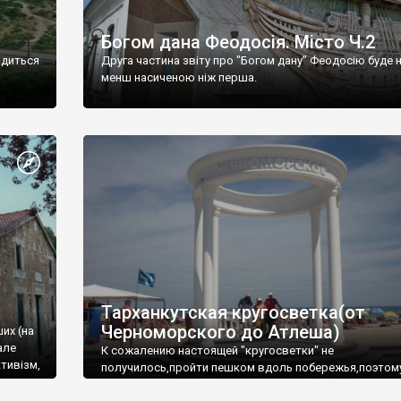
Богом дана Феодосія. Місто Ч.2
одиться
Друга частина звіту про "Богом дану" Феодосію буде 
менш насиченою ніж перша.
Тарханкутская кругосветка(от
Черноморского до Атлеша)
ших (на
але
К сожалению настоящей "кругосветки" не
тивізм,
получилось,пройти пешком вдоль побережья,поэтом
совершали радиальные вылазки из Оленевки.