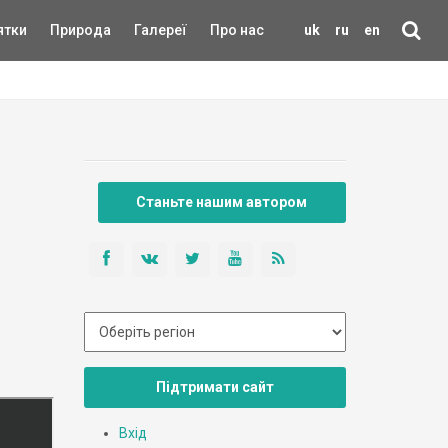
ятки
Природа
Галереї
Про нас
uk
ru
en
Станьте нашим автором
Підтримати сайт
Вхід