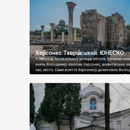
музею «Новгородський музей-заповідник» сотні арт
візантійської доби. Раритети викрадені з фондів об’
культурної спадщини ЮНЕСКО «Херсонеса Таврійсько
Офіційно – на виставку «Золото Візантії», але експер
влада в Україні вважають це лише […]
Херсонес Таврійський. ЮНЕСКО
У 988 році, після кількох місяців облоги, Великий киї
князь Володимир захопив Херсонес, візантійське, на
час, місто. Саме взяття Херсонесу дозволило Воло
диктувати свої умови візантійському імператору Вас
та одружитися з його дочкою Ганною. Цього ж року,
Херсонесі Володимир-язичник, став Василем-
християнином. А потім було Хрещення Русі. На честь
Херсонесу Таврійського названо місто […]