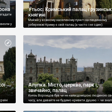
рона
Утьос. Кримський палац грузинськ
княгині
згадати
Майже у кожному населеному пункті на південному
ивезли у
узбережжі Криму є свій палац (а часто і не один).
ої
Алупка. Місто, церква, парк і,
звичайно, палац
Князь Воронцов був чи не найвідомішою людиною св
раїні
часу, але давайте не будемо кривити душею – чи знал
це прізвище до відвідин Алупки? Мабуть все таки ні.