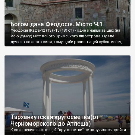
Богом дана Феодосія. Місто Ч.1
Феодосія (Кафа-12 (13) -15 (18) ст) - одне з найцікавіших (на
мою думку) міст всього Кримського півострова .Ну,але
думка в кожного своя, тому щоби розвіяти цей субєктивізм,
запрошую відвідати це
Тарханкутская кругосветка(от
Черноморского до Атлеша)
К сожалению настоящей "кругосветки" не получилось,пройти