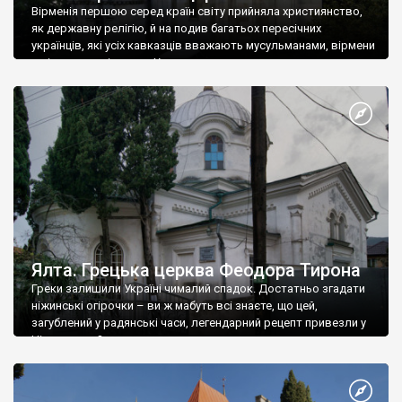
Вірменія першою серед країн світу прийняла християнство,
як державну релігію, й на подив багатьох пересічних
українців, які усіх кавказців вважають мусульманами, вірмени
є відданими вірянами Христа
Ялта. Грецька церква Феодора Тирона
Греки залишили Україні чималий спадок. Достатньо згадати
ніжинські огірочки – ви ж мабуть всі знаєте, що цей,
загублений у радянські часи, легендарний рецепт привезли у
Ніжин греки?