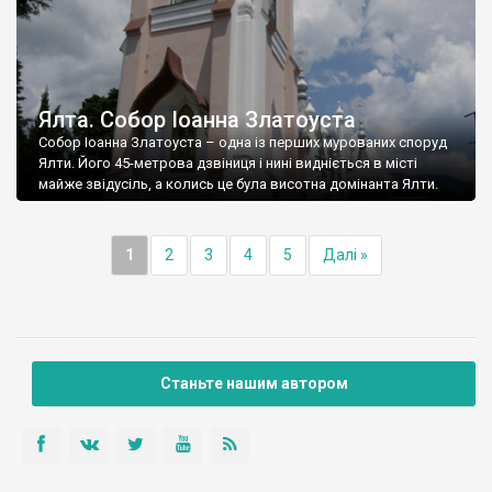
Ялта. Собор Іоанна Златоуста
Собор Іоанна Златоуста – одна із перших мурованих споруд
Ялти. Його 45-метрова дзвіниця і нині видніється в місті
майже звідусіль, а колись це була висотна домінанта Ялти.
1
2
3
4
5
Далі »
Станьте нашим автором