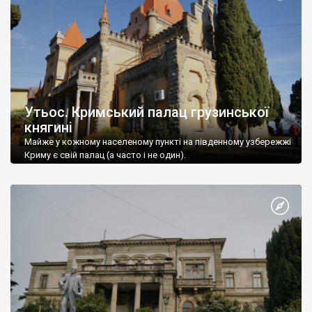
Утьос. Кримський палац грузинської
княгині
Майже у кожному населеному пункті на південному узбережжі
Криму є свій палац (а часто і не один).