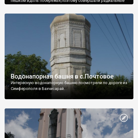
пешком вдоль побережья,поэтому совершали радиальные
вылазки из Оленевки.
Водонапорная башня в с.Почтовое
Интересную водонапорную башню посмотрели по дороге из
Симферополя в Бахчисарай.