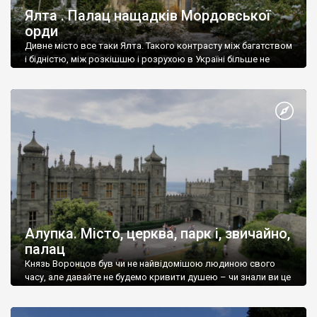
Ялта . Палац нащадків Мордовської
орди
Дивне місто все таки Ялта. Такого контрасту між багатством
і бідністю, між розкішшю і розрухою в Україні більше не
знайдеш.
Алупка. Місто, церква, парк і, звичайно,
палац
Князь Воронцов був чи не найвідомішою людиною свого
часу, але давайте не будемо кривити душею – чи знали ви це
прізвище до відвідин Алупки? Мабуть все таки ні.