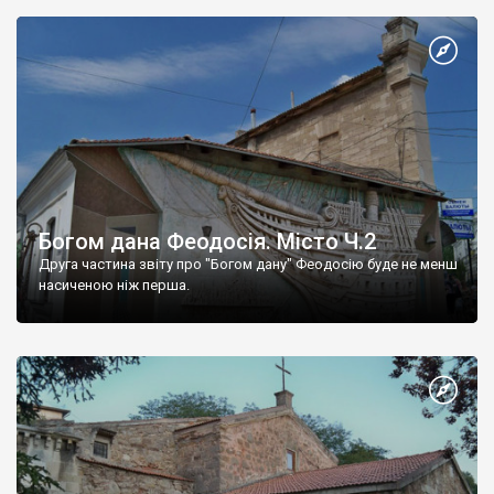
Богом дана Феодосія. Місто Ч.2
Друга частина звіту про "Богом дану" Феодосію буде не менш
насиченою ніж перша.