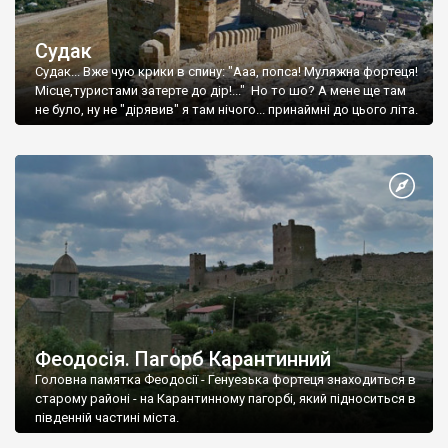
Судак
Судак... Вже чую крики в спину: "Ааа, попса! Муляжна фортеця!
Місце,туристами затерте до дір!..." Но то шо? А мене ще там
не було, ну не "дірявив" я там нічого... принаймні до цього літа.
Феодосія. Пагорб Карантинний
Головна памятка Феодосії - Генуезька фортеця знаходиться в
старому районі - на Карантинному пагорбі, який підноситься в
південній частині міста.