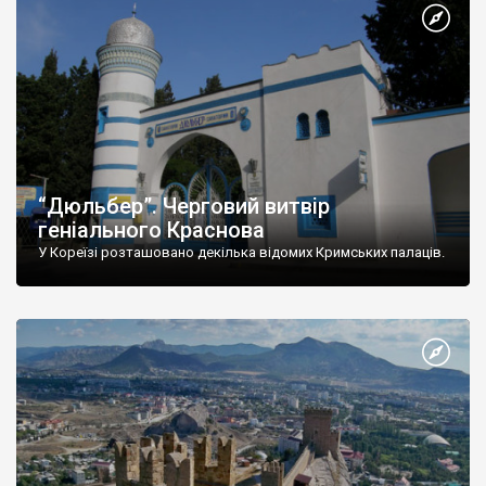
“Дюльбер”. Черговий витвір
геніального Краснова
У Кореїзі розташовано декілька відомих Кримських палаців.