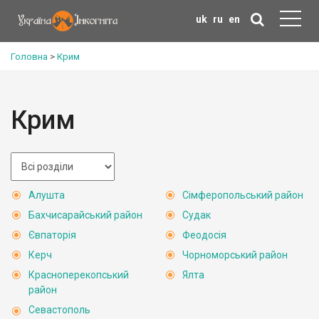
uk
ru
en
Головна
>
Крим
Крим
Алушта
Сімферопольський район
Бахчисарайський район
Судак
Євпаторія
Феодосія
Керч
Чорноморський район
Красноперекопський
Ялта
район
Севастополь