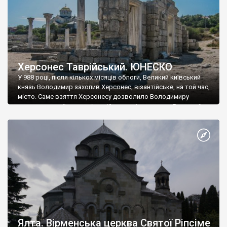
Херсонес Таврійський. ЮНЕСКО
У 988 році, після кількох місяців облоги, Великий київський
князь Володимир захопив Херсонес, візантійське, на той час,
місто. Саме взяття Херсонесу дозволило Володимиру
диктувати свої умови візантійському імператору Василю ІІ, та
одружитися з його дочкою Ганною. Цього ж року, в
Херсонесі Володимир-язичник, став Василем-християнином.
А потім було Хрещення Русі. На честь Херсонесу Таврійського
названо місто […]
Ялта. Вірменська церква Святої Ріпсіме