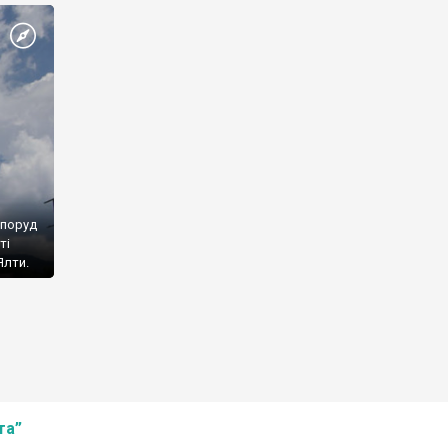
споруд
ті
Ялти.
та”