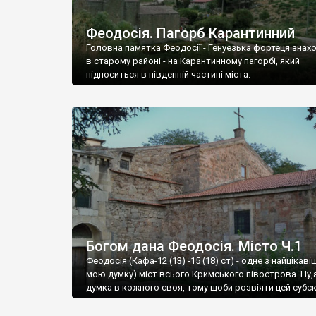
Феодосія. Пагорб Карантинний
Головна памятка Феодосії - Генуезька фортеця знах
в старому районі - на Карантинному пагорбі, який
підноситься в південній частині міста.
Богом дана Феодосія. Місто Ч.1
Феодосія (Кафа-12 (13) -15 (18) ст) - одне з найцікаві
мою думку) міст всього Кримського півострова .Ну,
думка в кожного своя, тому щоби розвіяти цей субєк
запрошую відвідати це