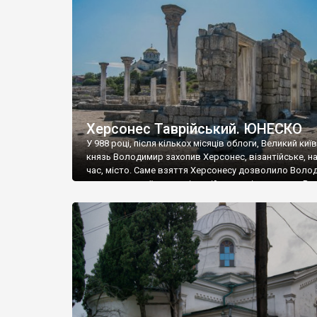
музею «Новгородський музей-заповідник» сотні арт
візантійської доби. Раритети викрадені з фондів об’
культурної спадщини ЮНЕСКО «Херсонеса Таврійсько
Офіційно – на виставку «Золото Візантії», але експер
влада в Україні вважають це лише […]
Херсонес Таврійський. ЮНЕСКО
У 988 році, після кількох місяців облоги, Великий киї
князь Володимир захопив Херсонес, візантійське, на
час, місто. Саме взяття Херсонесу дозволило Воло
диктувати свої умови візантійському імператору Вас
та одружитися з його дочкою Ганною. Цього ж року,
Херсонесі Володимир-язичник, став Василем-
християнином. А потім було Хрещення Русі. На честь
Херсонесу Таврійського названо місто […]