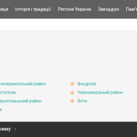
ниця
Історія і традиції
Регіони України
Закордон
Пам'
ноперекопський район
Феодосія
стополь
Чорноморський район
еропольський район
Ялта
к