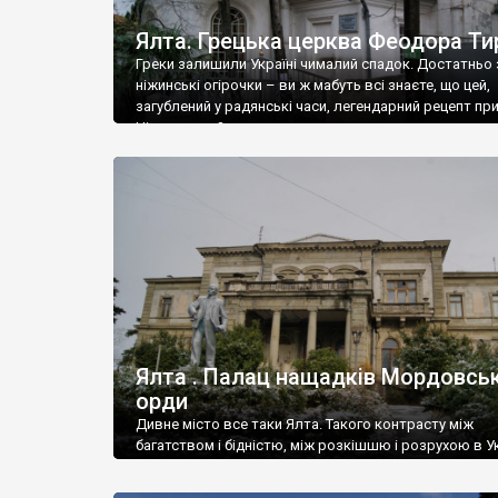
Ялта. Грецька церква Феодора Ти
Греки залишили Україні чималий спадок. Достатньо 
ніжинські огірочки – ви ж мабуть всі знаєте, що цей,
загублений у радянські часи, легендарний рецепт пр
Ніжин греки?
Ялта . Палац нащадків Мордовськ
орди
Дивне місто все таки Ялта. Такого контрасту між
багатством і бідністю, між розкішшю і розрухою в Ук
більше не знайдеш.