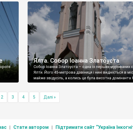
е
Ялта. Собор Іоанна Златоуста
ороге
Собор Іоанна Златоуста – одна із перших мурованих 
Ялти. Його 45-метрова дзвіниця і нині видніється в міс
майже звідусіль, а колись це була висотна домінанта 
2
3
4
5
Далі »
нас
Стати автором
Підтримати сайт “Україна Інкогні