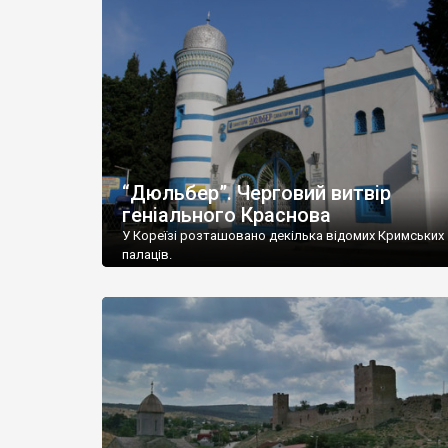
“Дюльбер”. Черговий витвір
геніального Краснова
У Кореїзі розташовано декілька відомих Кримських
палаців.