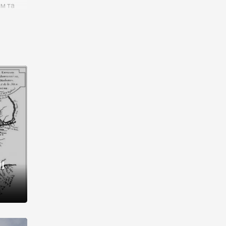
им та
ора і
є
го типу,
ей-
рний
ста:
 райони
від 2
I
і,
рукти,
 котрі