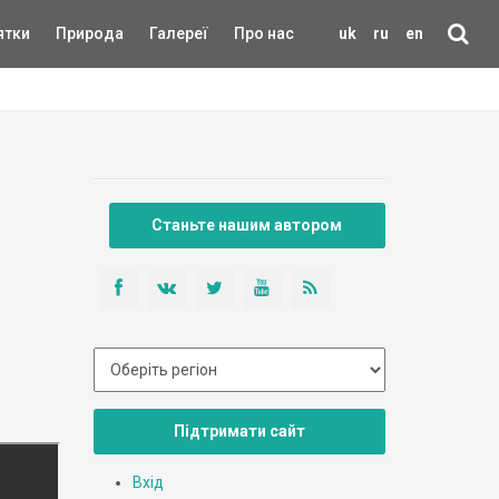
ятки
Природа
Галереї
Про нас
uk
ru
en
Станьте нашим автором
Підтримати сайт
Вхід