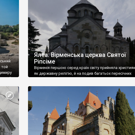
ефактів
називаються «повстяками» (postaki)…” “Вино. Крим
єкту
виробляє відмінне вино і його вдосталь: воно все ду
го».
легке біле і дуже […]
ти та
Ялта. Вірменська церква Святої
Ріпсіме
вський
 той
Вірменія першою серед країн світу прийняла христия
димиру
як державну релігію, й на подив багатьох пересічних
илю ІІ,
українців, які усіх кавказців вважають мусульманами,
 в
вірмени є відданими вірянами Христа