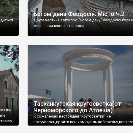
Богом дана Феодосія. Місто Ч.2
одиться
Друга частина звіту про "Богом дану" Феодосію буде 
менш насиченою ніж перша.
Тарханкутская кругосветка(от
Черноморского до Атлеша)
ших (на
але
К сожалению настоящей "кругосветки" не
тивізм,
получилось,пройти пешком вдоль побережья,поэтом
совершали радиальные вылазки из Оленевки.