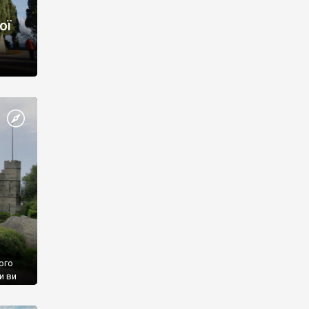
ої
ого
и ви