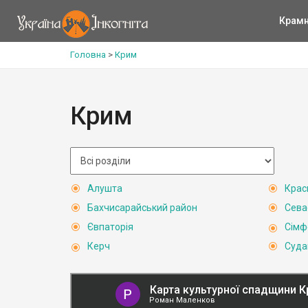
Крам
Головна
>
Крим
Крим
Алушта
Крас
Бахчисарайський район
Сева
Євпаторія
Сімф
Керч
Суда