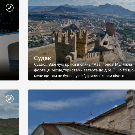
Судак
Судак... Вже чую крики в спину: "Ааа, попса! Муляжна
фортеця! Місце,туристами затерте до дір!..." Но то шо
мене ще там не було, ну не "дірявив" я там нічого...
принаймні до цього літа.