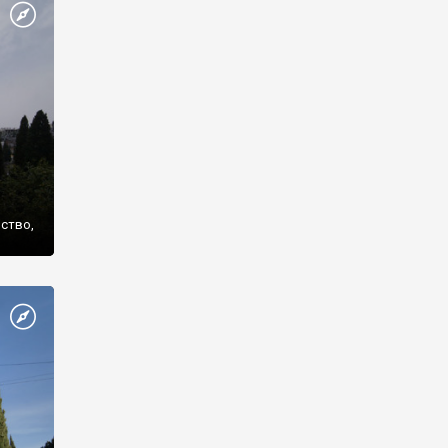
же
нство,