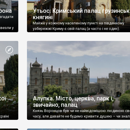
рона
Утьос. Кримський палац грузинськ
княгині
згадати
Майже у кожному населеному пункті на південному
ивезли у
узбережжі Криму є свій палац (а часто і не один).
ої
Алупка. Місто, церква, парк і,
звичайно, палац
Князь Воронцов був чи не найвідомішою людиною св
раїні
часу, але давайте не будемо кривити душею – чи знал
це прізвище до відвідин Алупки? Мабуть все таки ні.