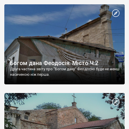
Богом дана Феодосія. Місто Ч.2
Друга частина звіту про "Богом дану" Феодосію буде не менш
насиченою ніж перша.