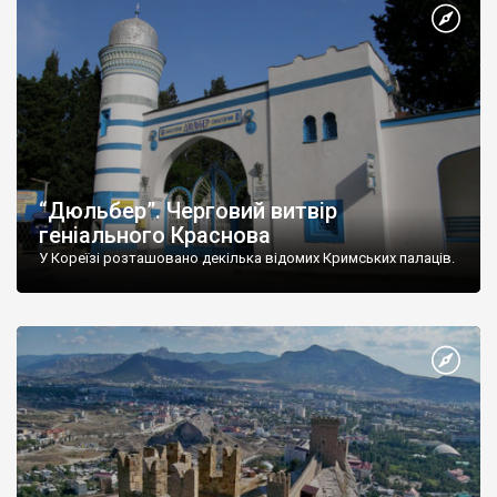
“Дюльбер”. Черговий витвір
геніального Краснова
У Кореїзі розташовано декілька відомих Кримських палаців.