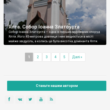
Ялта. Собор Іоанна Златоуста
Собор Іоанна Златоуста – одна із перших мурованих споруд
Ялти. Його 45-метрова дзвіниця і нині видніється в місті
майже звідусіль, а колись це була висотна домінанта Ялти.
1
2
3
4
5
Далі »
Станьте нашим автором