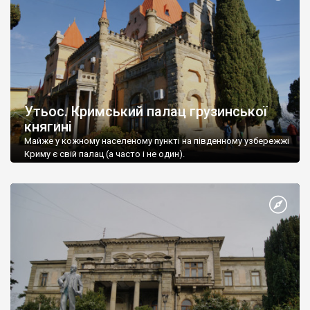
Утьос. Кримський палац грузинської
княгині
Майже у кожному населеному пункті на південному узбережжі
Криму є свій палац (а часто і не один).