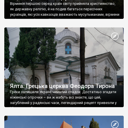
Вірменія першою серед країн світу прийняла християнство,
як державну релігію, й на подив багатьох пересічних
українців, які усіх кавказців вважають мусульманами, вірмени
є відданими вірянами Христа
Ялта. Грецька церква Феодора Тирона
Греки залишили Україні чималий спадок. Достатньо згадати
ніжинські огірочки – ви ж мабуть всі знаєте, що цей,
загублений у радянські часи, легендарний рецепт привезли у
Ніжин греки?