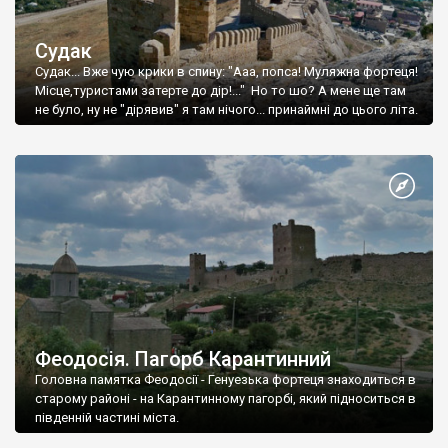
Судак
Судак... Вже чую крики в спину: "Ааа, попса! Муляжна фортеця!
Місце,туристами затерте до дір!..." Но то шо? А мене ще там
не було, ну не "дірявив" я там нічого... принаймні до цього літа.
Феодосія. Пагорб Карантинний
Головна памятка Феодосії - Генуезька фортеця знаходиться в
старому районі - на Карантинному пагорбі, який підноситься в
південній частині міста.