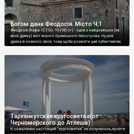
Богом дана Феодосія. Місто Ч.1
Феодосія (Кафа-12 (13) -15 (18) ст) - одне з найцікавіших (на
мою думку) міст всього Кримського півострова .Ну,але
думка в кожного своя, тому щоби розвіяти цей субєктивізм,
запрошую відвідати це
Тарханкутская кругосветка(от
Черноморского до Атлеша)
К сожалению настоящей "кругосветки" не получилось,пройти