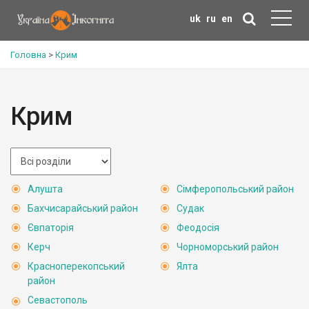
uk
ru
en
Головна
>
Крим
Крим
Алушта
Сімферопольський район
Бахчисарайський район
Судак
Євпаторія
Феодосія
Керч
Чорноморський район
Красноперекопський
Ялта
район
Севастополь