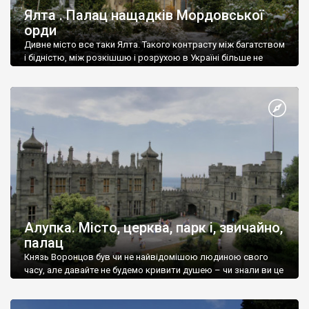
Ялта . Палац нащадків Мордовської
орди
Дивне місто все таки Ялта. Такого контрасту між багатством
і бідністю, між розкішшю і розрухою в Україні більше не
знайдеш.
Алупка. Місто, церква, парк і, звичайно,
палац
Князь Воронцов був чи не найвідомішою людиною свого
часу, але давайте не будемо кривити душею – чи знали ви це
прізвище до відвідин Алупки? Мабуть все таки ні.