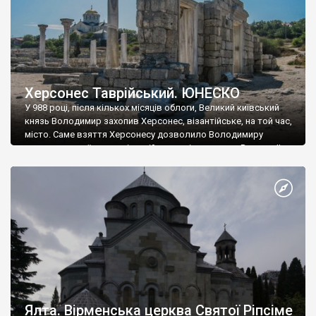
Херсонес Таврійський. ЮНЕСКО
У 988 році, після кількох місяців облоги, Великий київський
князь Володимир захопив Херсонес, візантійське, на той час,
місто. Саме взяття Херсонесу дозволило Володимиру
диктувати свої умови візантійському імператору Василю ІІ, та
одружитися з його дочкою Ганною. Цього ж року, в
Херсонесі Володимир-язичник, став Василем-християнином.
А потім було Хрещення Русі. На честь Херсонесу Таврійського
названо місто […]
Ялта. Вірменська церква Святої Ріпсіме