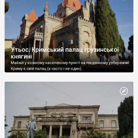
Утьос. Кримський палац грузинської
княгині
Майже у кожному населеному пункті на південному узбережжі
Криму є свій палац (а часто і не один).