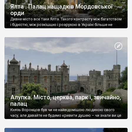
Ялта . Палац нащадків Мордовської
орди
Дивне місто все таки Ялта. Такого контрасту між багатством
і бідністю, між розкішшю і розрухою в Україні більше не
знайдеш.
Алупка. Місто, церква, парк і, звичайно,
палац
Князь Воронцов був чи не найвідомішою людиною свого
часу, але давайте не будемо кривити душею – чи знали ви це
прізвище до відвідин Алупки? Мабуть все таки ні.