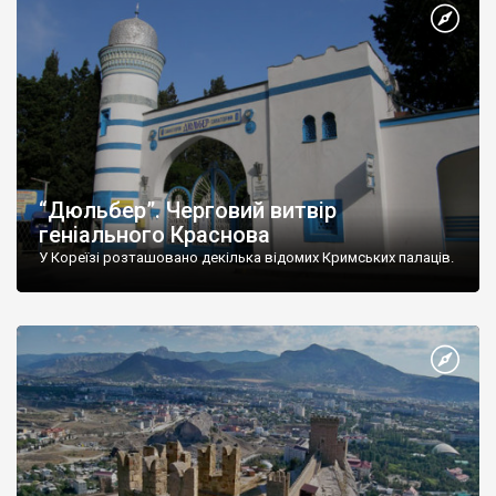
“Дюльбер”. Черговий витвір
геніального Краснова
У Кореїзі розташовано декілька відомих Кримських палаців.