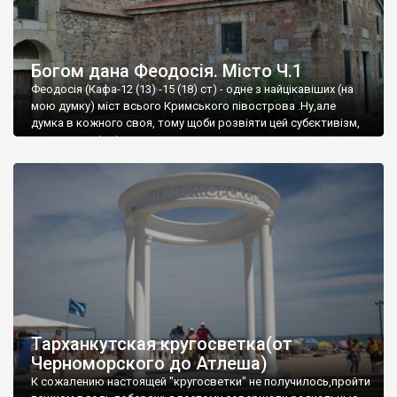
Богом дана Феодосія. Місто Ч.1
Феодосія (Кафа-12 (13) -15 (18) ст) - одне з найцікавіших (на
мою думку) міст всього Кримського півострова .Ну,але
думка в кожного своя, тому щоби розвіяти цей субєктивізм,
запрошую відвідати це
Тарханкутская кругосветка(от
Черноморского до Атлеша)
К сожалению настоящей "кругосветки" не получилось,пройти