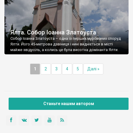
Ялта. Собор Іоанна Златоуста
Собор Іоанна Златоуста – одна із перших мурованих споруд
Ялти. Його 45-метрова дзвіниця і нині видніється в місті
майже звідусіль, а колись це була висотна домінанта Ялти.
1
2
3
4
5
Далі »
Станьте нашим автором