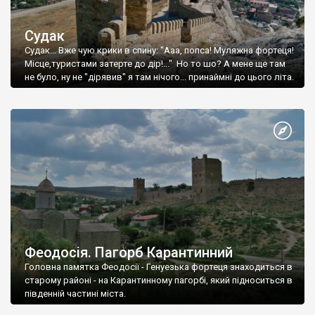
Судак
Судак... Вже чую крики в спину: "Ааа, попса! Муляжна фортеця!
Місце,туристами затерте до дір!..." Но то шо? А мене ще там
не було, ну не "дірявив" я там нічого... принаймні до цього літа.
Феодосія. Пагорб Карантинний
Головна памятка Феодосії - Генуезька фортеця знаходиться в
старому районі - на Карантинному пагорбі, який підноситься в
південній частині міста.