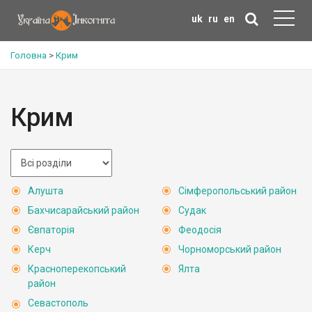
uk
ru
en
Головна
>
Крим
Крим
Алушта
Сімферопольський район
Бахчисарайський район
Судак
Євпаторія
Феодосія
Керч
Чорноморський район
Красноперекопський
Ялта
район
Севастополь