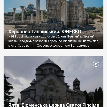
Херсонес Таврійський. ЮНЕСКО
У 988 році, після кількох місяців облоги, Великий київський
князь Володимир захопив Херсонес, візантійське, на той час,
місто. Саме взяття Херсонесу дозволило Володимиру
диктувати свої умови візантійському імператору Василю ІІ, та
одружитися з його дочкою Ганною. Цього ж року, в
Херсонесі Володимир-язичник, став Василем-християнином.
А потім було Хрещення Русі. На честь Херсонесу Таврійського
названо місто […]
Ялта. Вірменська церква Святої Ріпсіме