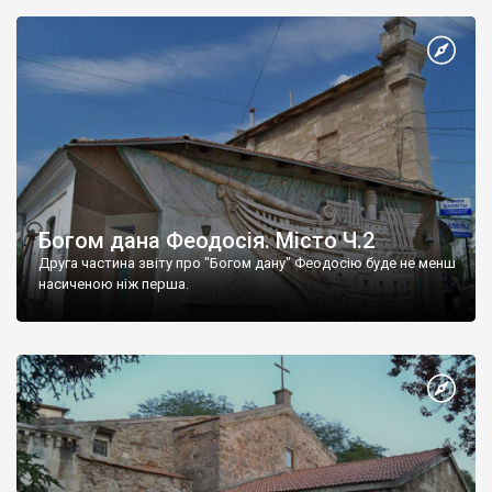
Богом дана Феодосія. Місто Ч.2
Друга частина звіту про "Богом дану" Феодосію буде не менш
насиченою ніж перша.