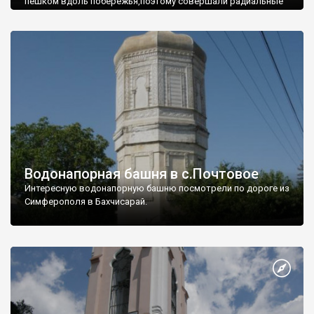
пешком вдоль побережья,поэтому совершали радиальные
вылазки из Оленевки.
Водонапорная башня в с.Почтовое
Интересную водонапорную башню посмотрели по дороге из
Симферополя в Бахчисарай.