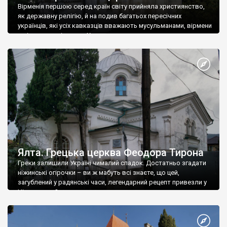
Вірменія першою серед країн світу прийняла християнство,
як державну релігію, й на подив багатьох пересічних
українців, які усіх кавказців вважають мусульманами, вірмени
є відданими вірянами Христа
Ялта. Грецька церква Феодора Тирона
Греки залишили Україні чималий спадок. Достатньо згадати
ніжинські огірочки – ви ж мабуть всі знаєте, що цей,
загублений у радянські часи, легендарний рецепт привезли у
Ніжин греки?