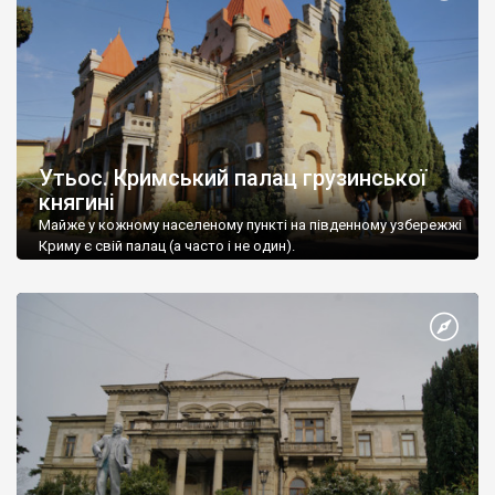
Утьос. Кримський палац грузинської
княгині
Майже у кожному населеному пункті на південному узбережжі
Криму є свій палац (а часто і не один).