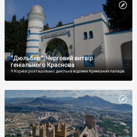
“Дюльбер”. Черговий витвір
геніального Краснова
У Кореїзі розташовано декілька відомих Кримських палаців.