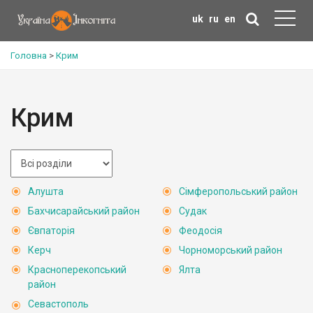
uk
ru
en
Головна
>
Крим
Крим
Алушта
Сімферопольський район
Бахчисарайський район
Судак
Євпаторія
Феодосія
Керч
Чорноморський район
Красноперекопський
Ялта
район
Севастополь