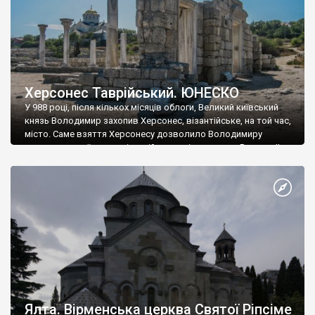
Херсонес Таврійський. ЮНЕСКО
У 988 році, після кількох місяців облоги, Великий київський
князь Володимир захопив Херсонес, візантійське, на той час,
місто. Саме взяття Херсонесу дозволило Володимиру
диктувати свої умови візантійському імператору Василю ІІ, та
одружитися з його дочкою Ганною. Цього ж року, в
Херсонесі Володимир-язичник, став Василем-християнином.
А потім було Хрещення Русі. На честь Херсонесу Таврійського
названо місто […]
Ялта. Вірменська церква Святої Ріпсіме