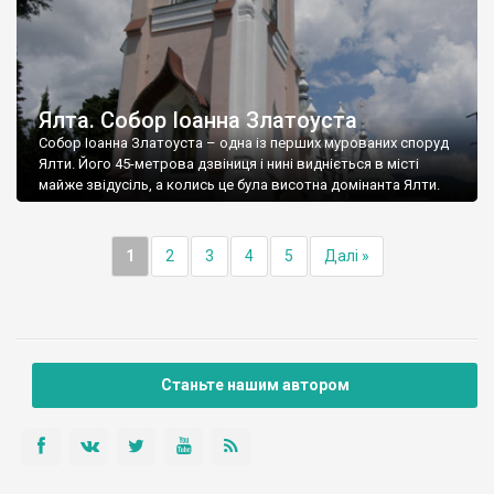
Ялта. Собор Іоанна Златоуста
Собор Іоанна Златоуста – одна із перших мурованих споруд
Ялти. Його 45-метрова дзвіниця і нині видніється в місті
майже звідусіль, а колись це була висотна домінанта Ялти.
1
2
3
4
5
Далі »
Станьте нашим автором