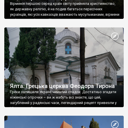
Вірменія першою серед країн світу прийняла християнство,
як державну релігію, й на подив багатьох пересічних
українців, які усіх кавказців вважають мусульманами, вірмени
є відданими вірянами Христа
Ялта. Грецька церква Феодора Тирона
Греки залишили Україні чималий спадок. Достатньо згадати
ніжинські огірочки – ви ж мабуть всі знаєте, що цей,
загублений у радянські часи, легендарний рецепт привезли у
Ніжин греки?