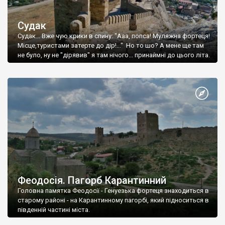
Судак
Судак... Вже чую крики в спину: "Ааа, попса! Муляжна фортеця!
Місце,туристами затерте до дір!..." Но то шо? А мене ще там
не було, ну не "дірявив" я там нічого... принаймні до цього літа.
Феодосія. Пагорб Карантинний
Головна памятка Феодосії - Генуезька фортеця знаходиться в
старому районі - на Карантинному пагорбі, який підноситься в
південній частині міста.