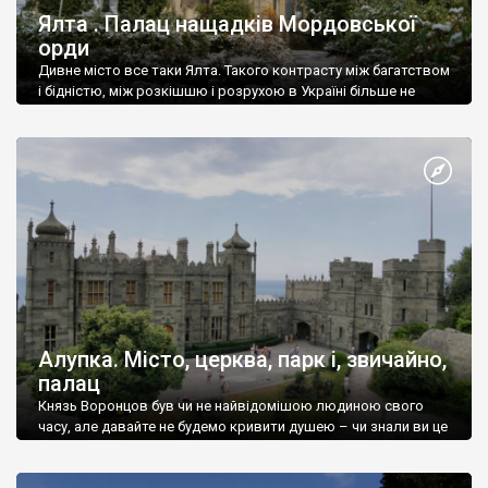
Ялта . Палац нащадків Мордовської
орди
Дивне місто все таки Ялта. Такого контрасту між багатством
і бідністю, між розкішшю і розрухою в Україні більше не
знайдеш.
Алупка. Місто, церква, парк і, звичайно,
палац
Князь Воронцов був чи не найвідомішою людиною свого
часу, але давайте не будемо кривити душею – чи знали ви це
прізвище до відвідин Алупки? Мабуть все таки ні.