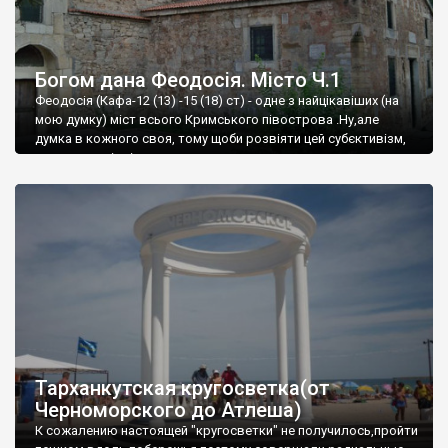
Богом дана Феодосія. Місто Ч.1
Феодосія (Кафа-12 (13) -15 (18) ст) - одне з найцікавіших (на
мою думку) міст всього Кримського півострова .Ну,але
думка в кожного своя, тому щоби розвіяти цей субєктивізм,
запрошую відвідати це
Тарханкутская кругосветка(от
Черноморского до Атлеша)
К сожалению настоящей "кругосветки" не получилось,пройти