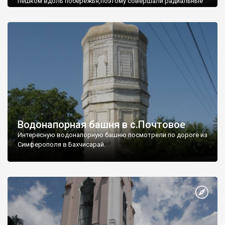
пешком вдоль побережья,поэтому совершали радиальные
вылазки из Оленевки.
Водонапорная башня в с.Почтовое
Интересную водонапорную башню посмотрели по дороге из
Симферополя в Бахчисарай.