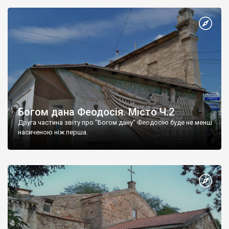
Богом дана Феодосія. Місто Ч.2
Друга частина звіту про "Богом дану" Феодосію буде не менш
насиченою ніж перша.