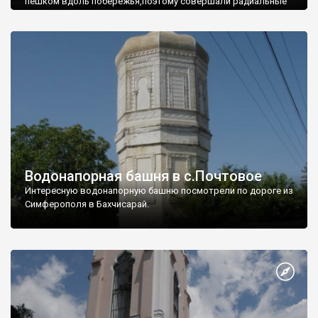
пешком вдоль побережья,поэтому совершали радиальные
вылазки из Оленевки.
Водонапорная башня в с.Почтовое
Интересную водонапорную башню посмотрели по дороге из
Симферополя в Бахчисарай.