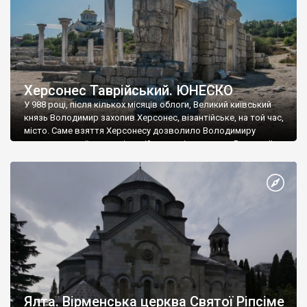
Херсонес Таврійський. ЮНЕСКО
У 988 році, після кількох місяців облоги, Великий київський
князь Володимир захопив Херсонес, візантійське, на той час,
місто. Саме взяття Херсонесу дозволило Володимиру
диктувати свої умови візантійському імператору Василю ІІ, та
одружитися з його дочкою Ганною. Цього ж року, в
Херсонесі Володимир-язичник, став Василем-християнином.
А потім було Хрещення Русі. На честь Херсонесу Таврійського
названо місто […]
Ялта. Вірменська церква Святої Ріпсіме