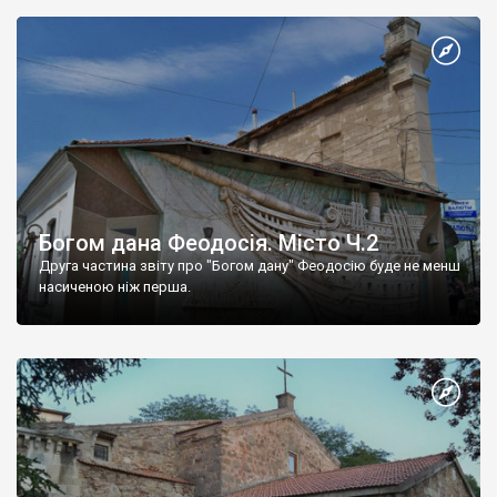
Богом дана Феодосія. Місто Ч.2
Друга частина звіту про "Богом дану" Феодосію буде не менш
насиченою ніж перша.