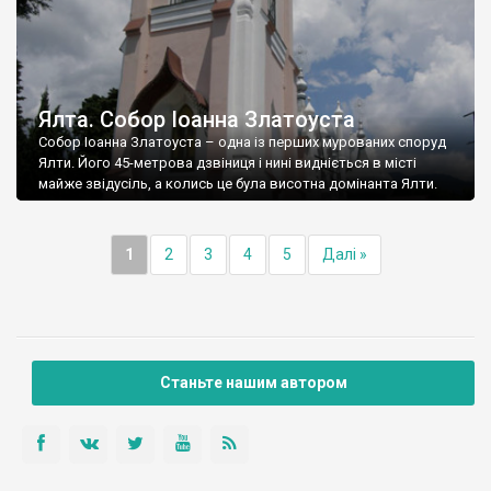
Ялта. Собор Іоанна Златоуста
Собор Іоанна Златоуста – одна із перших мурованих споруд
Ялти. Його 45-метрова дзвіниця і нині видніється в місті
майже звідусіль, а колись це була висотна домінанта Ялти.
1
2
3
4
5
Далі »
Станьте нашим автором