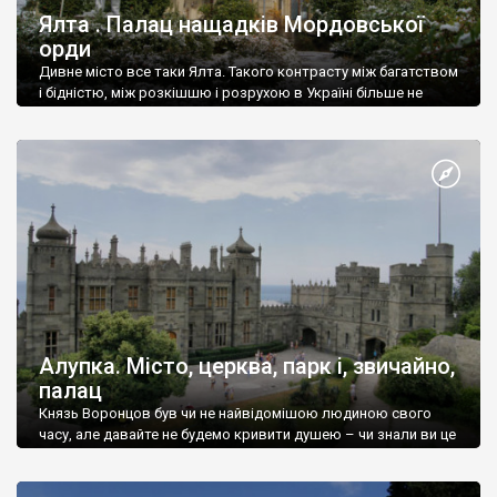
Ялта . Палац нащадків Мордовської
орди
Дивне місто все таки Ялта. Такого контрасту між багатством
і бідністю, між розкішшю і розрухою в Україні більше не
знайдеш.
Алупка. Місто, церква, парк і, звичайно,
палац
Князь Воронцов був чи не найвідомішою людиною свого
часу, але давайте не будемо кривити душею – чи знали ви це
прізвище до відвідин Алупки? Мабуть все таки ні.