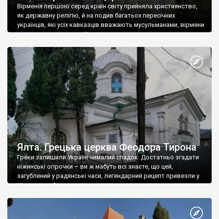
Вірменія першою серед країн світу прийняла християнство,
як державну релігію, й на подив багатьох пересічних
українців, які усіх кавказців вважають мусульманами, вірмени
є відданими вірянами Христа
Ялта. Грецька церква Феодора Тирона
Греки залишили Україні чималий спадок. Достатньо згадати
ніжинські огірочки – ви ж мабуть всі знаєте, що цей,
загублений у радянські часи, легендарний рецепт привезли у
Ніжин греки?