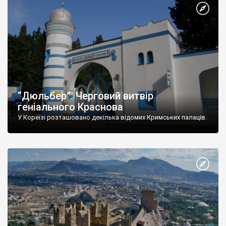
“Дюльбер”. Черговий витвір
геніального Краснова
У Кореїзі розташовано декілька відомих Кримських палаців.