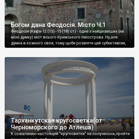
Богом дана Феодосія. Місто Ч.1
Феодосія (Кафа-12 (13) -15 (18) ст) - одне з найцікавіших (на
мою думку) міст всього Кримського півострова .Ну,але
думка в кожного своя, тому щоби розвіяти цей субєктивізм,
запрошую відвідати це
Тарханкутская кругосветка(от
Черноморского до Атлеша)
К сожалению настоящей "кругосветки" не получилось,пройти