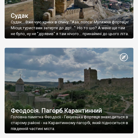
Судак
Судак... Вже чую крики в спину: "Ааа, попса! Муляжна фортеця!
Місце,туристами затерте до дір!..." Но то шо? А мене ще там
не було, ну не "дірявив" я там нічого... принаймні до цього літа.
Феодосія. Пагорб Карантинний
Головна памятка Феодосії - Генуезька фортеця знаходиться в
старому районі - на Карантинному пагорбі, який підноситься в
південній частині міста.