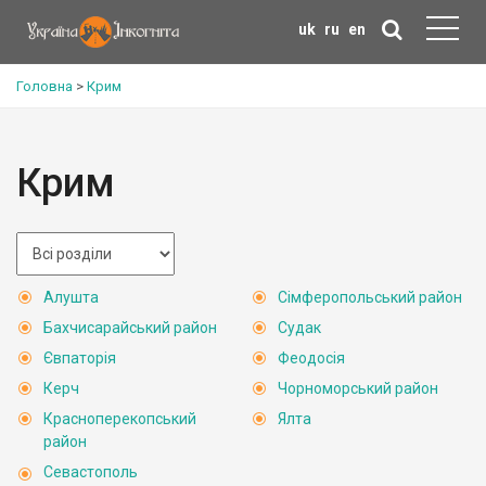
uk
ru
en
Головна
>
Крим
Крим
Алушта
Сімферопольський район
Бахчисарайський район
Судак
Євпаторія
Феодосія
Керч
Чорноморський район
Красноперекопський
Ялта
район
Севастополь