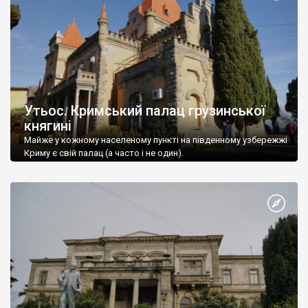
Утьос. Кримський палац грузинської
княгині
Майже у кожному населеному пункті на південному узбережжі
Криму є свій палац (а часто і не один).