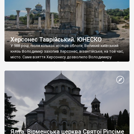
Херсонес Таврійський. ЮНЕСКО
У 988 році, після кількох місяців облоги, Великий київський
князь Володимир захопив Херсонес, візантійське, на той час,
місто. Саме взяття Херсонесу дозволило Володимиру
диктувати свої умови візантійському імператору Василю ІІ, та
одружитися з його дочкою Ганною. Цього ж року, в
Херсонесі Володимир-язичник, став Василем-християнином.
А потім було Хрещення Русі. На честь Херсонесу Таврійського
названо місто […]
Ялта. Вірменська церква Святої Ріпсіме