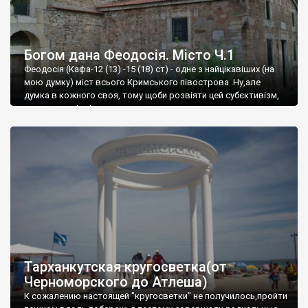
Богом дана Феодосія. Місто Ч.1
Феодосія (Кафа-12 (13) -15 (18) ст) - одне з найцікавіших (на
мою думку) міст всього Кримського півострова .Ну,але
думка в кожного своя, тому щоби розвіяти цей субєктивізм,
запрошую відвідати це
Тарханкутская кругосветка(от
Черноморского до Атлеша)
К сожалению настоящей "кругосветки" не получилось,пройти