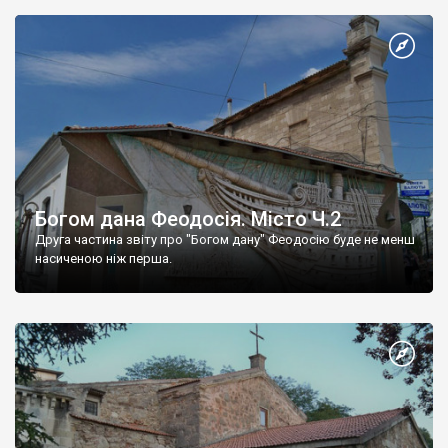
Богом дана Феодосія. Місто Ч.2
Друга частина звіту про "Богом дану" Феодосію буде не менш
насиченою ніж перша.