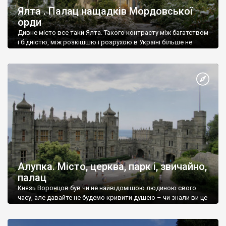
Ялта . Палац нащадків Мордовської
орди
Дивне місто все таки Ялта. Такого контрасту між багатством
і бідністю, між розкішшю і розрухою в Україні більше не
знайдеш.
Алупка. Місто, церква, парк і, звичайно,
палац
Князь Воронцов був чи не найвідомішою людиною свого
часу, але давайте не будемо кривити душею – чи знали ви це
прізвище до відвідин Алупки? Мабуть все таки ні.