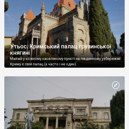
Утьос. Кримський палац грузинської
княгині
Майже у кожному населеному пункті на південному узбережжі
Криму є свій палац (а часто і не один).