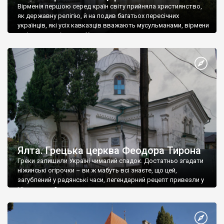
Вірменія першою серед країн світу прийняла християнство,
як державну релігію, й на подив багатьох пересічних
українців, які усіх кавказців вважають мусульманами, вірмени
є відданими вірянами Христа
Ялта. Грецька церква Феодора Тирона
Греки залишили Україні чималий спадок. Достатньо згадати
ніжинські огірочки – ви ж мабуть всі знаєте, що цей,
загублений у радянські часи, легендарний рецепт привезли у
Ніжин греки?