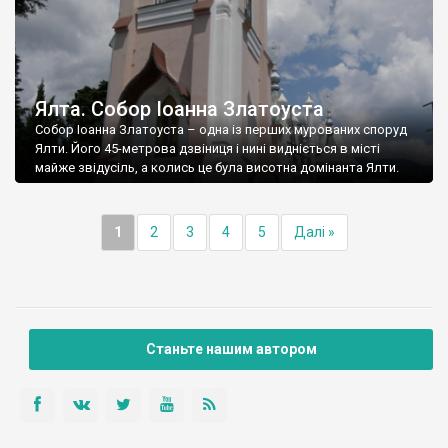
Ялта. Собор Іоанна Златоуста
Собор Іоанна Златоуста – одна із перших мурованих споруд
Ялти. Його 45-метрова дзвіниця і нині видніється в місті
майже звідусіль, а колись це була висотна домінанта Ялти.
1
2
3
4
5
Далі »
Станьте нашим автором