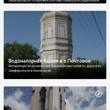
пешком вдоль побережья,поэтому совершали радиальные
вылазки из Оленевки.
Водонапорная башня в с.Почтовое
Интересную водонапорную башню посмотрели по дороге из
Симферополя в Бахчисарай.