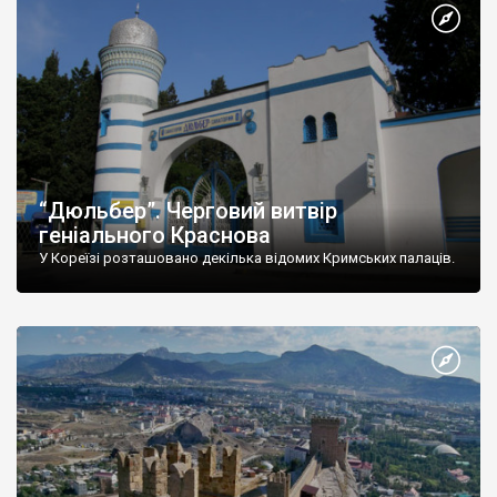
“Дюльбер”. Черговий витвір
геніального Краснова
У Кореїзі розташовано декілька відомих Кримських палаців.