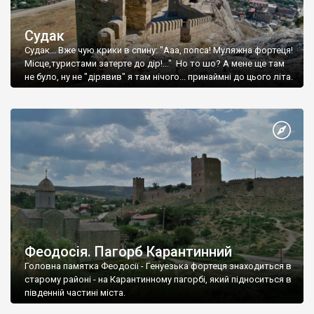
Судак
Судак... Вже чую крики в спину: "Ааа, попса! Муляжна фортеця!
Місце,туристами затерте до дір!..." Но то шо? А мене ще там
не було, ну не "дірявив" я там нічого... принаймні до цього літа.
Феодосія. Пагорб Карантинний
Головна памятка Феодосії - Генуезька фортеця знаходиться в
старому районі - на Карантинному пагорбі, який підноситься в
південній частині міста.