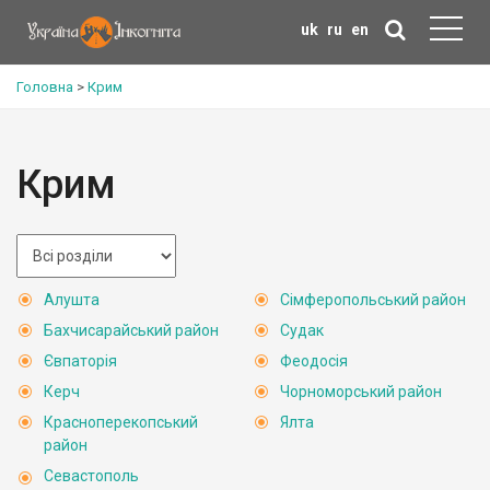
uk
ru
en
Головна
>
Крим
Крим
Алушта
Сімферопольський район
Бахчисарайський район
Судак
Євпаторія
Феодосія
Керч
Чорноморський район
Красноперекопський
Ялта
район
Севастополь