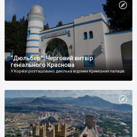
“Дюльбер”. Черговий витвір
геніального Краснова
У Кореїзі розташовано декілька відомих Кримських палаців.