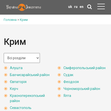
uk
ru
en
Головна
>
Крим
Крим
Алушта
Сімферопольський район
Бахчисарайський район
Судак
Євпаторія
Феодосія
Керч
Чорноморський район
Красноперекопський
Ялта
район
Севастополь