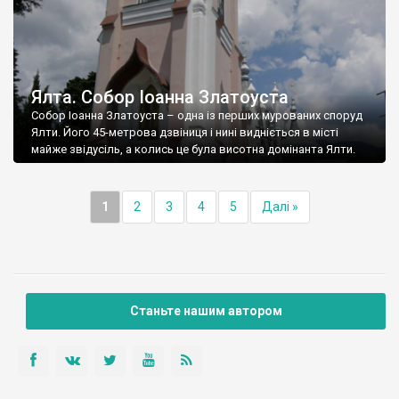
Ялта. Собор Іоанна Златоуста
Собор Іоанна Златоуста – одна із перших мурованих споруд
Ялти. Його 45-метрова дзвіниця і нині видніється в місті
майже звідусіль, а колись це була висотна домінанта Ялти.
1
2
3
4
5
Далі »
Станьте нашим автором