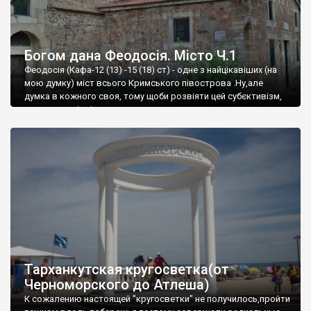
Богом дана Феодосія. Місто Ч.1
Феодосія (Кафа-12 (13) -15 (18) ст) - одне з найцікавіших (на
мою думку) міст всього Кримського півострова .Ну,але
думка в кожного своя, тому щоби розвіяти цей субєктивізм,
запрошую відвідати це
Тарханкутская кругосветка(от
Черноморского до Атлеша)
К сожалению настоящей "кругосветки" не получилось,пройти