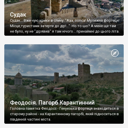
Судак
Судак... Вже чую крики в спину: "Ааа, попса! Муляжна фортеця!
Місце,туристами затерте до дір!..." Но то шо? А мене ще там
не було, ну не "дірявив" я там нічого... принаймні до цього літа.
Феодосія. Пагорб Карантинний
Головна памятка Феодосії - Генуезька фортеця знаходиться в
старому районі - на Карантинному пагорбі, який підноситься в
південній частині міста.