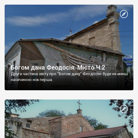
Богом дана Феодосія. Місто Ч.2
Друга частина звіту про "Богом дану" Феодосію буде не менш
насиченою ніж перша.