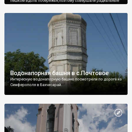
пешком вдоль побережья,поэтому совершали радиальные
вылазки из Оленевки.
Водонапорная башня в с.Почтовое
Интересную водонапорную башню посмотрели по дороге из
Симферополя в Бахчисарай.