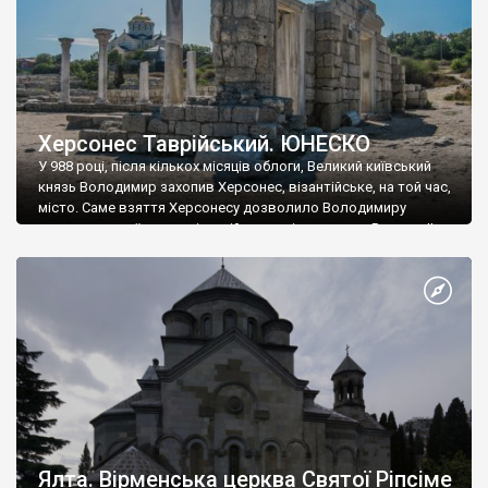
Херсонес Таврійський. ЮНЕСКО
У 988 році, після кількох місяців облоги, Великий київський
князь Володимир захопив Херсонес, візантійське, на той час,
місто. Саме взяття Херсонесу дозволило Володимиру
диктувати свої умови візантійському імператору Василю ІІ, та
одружитися з його дочкою Ганною. Цього ж року, в
Херсонесі Володимир-язичник, став Василем-християнином.
А потім було Хрещення Русі. На честь Херсонесу Таврійського
названо місто […]
Ялта. Вірменська церква Святої Ріпсіме