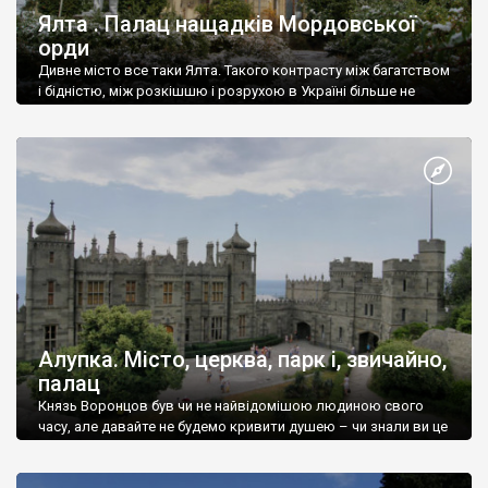
Ялта . Палац нащадків Мордовської
орди
Дивне місто все таки Ялта. Такого контрасту між багатством
і бідністю, між розкішшю і розрухою в Україні більше не
знайдеш.
Алупка. Місто, церква, парк і, звичайно,
палац
Князь Воронцов був чи не найвідомішою людиною свого
часу, але давайте не будемо кривити душею – чи знали ви це
прізвище до відвідин Алупки? Мабуть все таки ні.