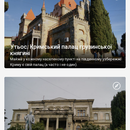
Утьос. Кримський палац грузинської
княгині
Майже у кожному населеному пункті на південному узбережжі
Криму є свій палац (а часто і не один).