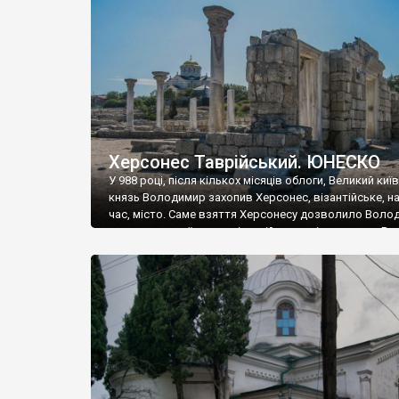
музею «Новгородський музей-заповідник» сотні арт
візантійської доби. Раритети викрадені з фондів об’
культурної спадщини ЮНЕСКО «Херсонеса Таврійсько
Офіційно – на виставку «Золото Візантії», але експер
влада в Україні вважають це лише […]
Херсонес Таврійський. ЮНЕСКО
У 988 році, після кількох місяців облоги, Великий киї
князь Володимир захопив Херсонес, візантійське, на
час, місто. Саме взяття Херсонесу дозволило Воло
диктувати свої умови візантійському імператору Вас
та одружитися з його дочкою Ганною. Цього ж року,
Херсонесі Володимир-язичник, став Василем-
християнином. А потім було Хрещення Русі. На честь
Херсонесу Таврійського названо місто […]