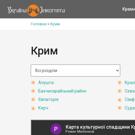
Крам
Головна
>
Крим
Крим
Алушта
Крас
Бахчисарайський район
Сева
Євпаторія
Сімф
Керч
Суда