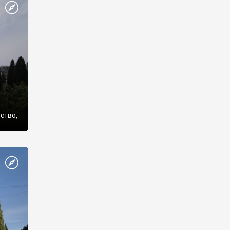
же
нство,