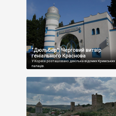
“Дюльбер”. Черговий витвір
геніального Краснова
У Кореїзі розташовано декілька відомих Кримських
палаців.