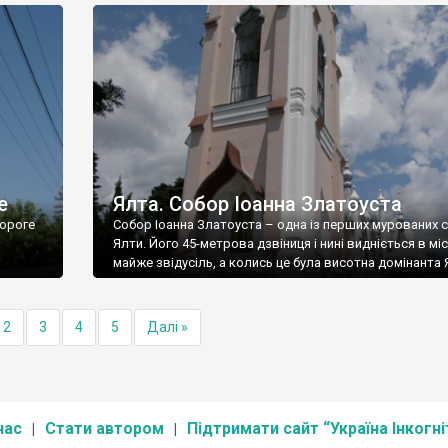
е
Ялта. Собор Іоанна Златоуста
ороге
Собор Іоанна Златоуста – одна із перших мурованих 
Ялти. Його 45-метрова дзвіниця і нині видніється в міс
майже звідусіль, а колись це була висотна домінанта 
2
3
4
5
Далі »
нас
Стати автором
Підтримати сайт “Україна Інкогні