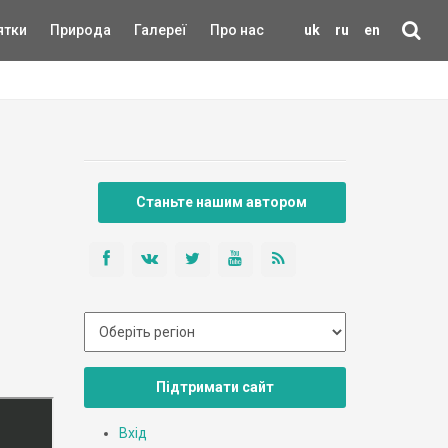
ятки
Природа
Галереї
Про нас
uk
ru
en
Станьте нашим автором
Підтримати сайт
Вхід