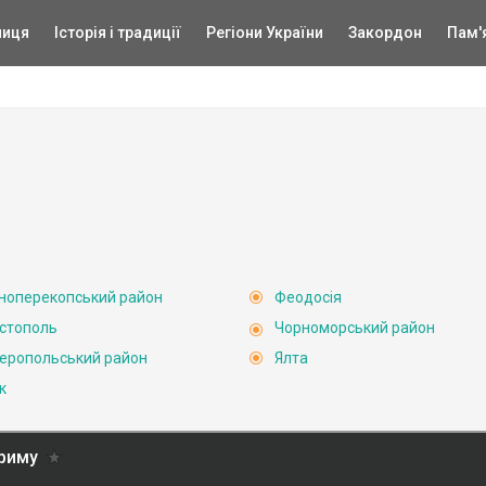
ниця
Історія і традиції
Регіони України
Закордон
Пам'
ноперекопський район
Феодосія
стополь
Чорноморський район
еропольський район
Ялта
к