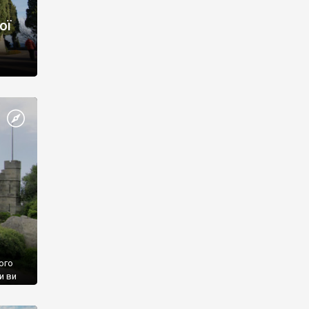
ої
ого
и ви