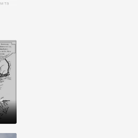
им та
ора і
є
го типу,
ей-
рний
ста:
 райони
від 2
I
і,
рукти,
 котрі