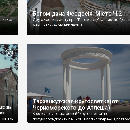
Богом дана Феодосія. Місто Ч.2
одиться
Друга частина звіту про "Богом дану" Феодосію буде 
менш насиченою ніж перша.
Тарханкутская кругосветка(от
Черноморского до Атлеша)
ших (на
але
К сожалению настоящей "кругосветки" не
тивізм,
получилось,пройти пешком вдоль побережья,поэтом
совершали радиальные вылазки из Оленевки.