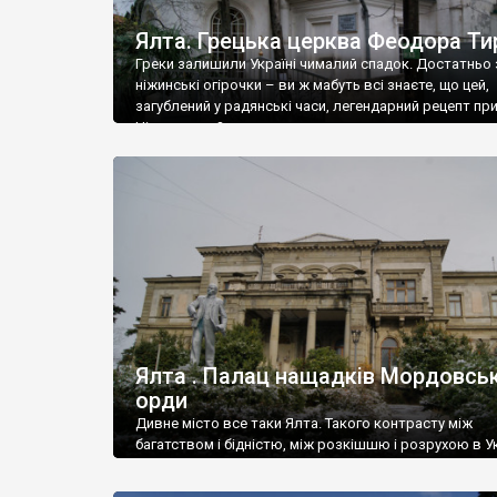
Ялта. Грецька церква Феодора Ти
Греки залишили Україні чималий спадок. Достатньо 
ніжинські огірочки – ви ж мабуть всі знаєте, що цей,
загублений у радянські часи, легендарний рецепт пр
Ніжин греки?
Ялта . Палац нащадків Мордовськ
орди
Дивне місто все таки Ялта. Такого контрасту між
багатством і бідністю, між розкішшю і розрухою в Ук
більше не знайдеш.