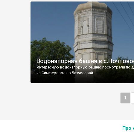
Водонапорная башня в с.Почтово
Интересную водонапорную башню посмотрели по д
из Симферополя в Бахчисарай.
1
Про 