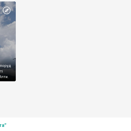
споруд
ті
Ялти.
та”