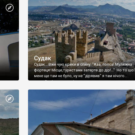
Судак
Судак... Вже чую крики в спину: "Ааа, попса! Муляжна
фортеця! Місце,туристами затерте до дір!..." Но то шо
мене ще там не було, ну не "дірявив" я там нічого...
принаймні до цього літа.