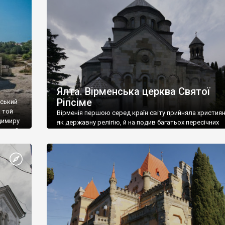
ефактів
називаються «повстяками» (postaki)…” “Вино. Крим
єкту
виробляє відмінне вино і його вдосталь: воно все ду
го».
легке біле і дуже […]
ти та
Ялта. Вірменська церква Святої
Ріпсіме
вський
 той
Вірменія першою серед країн світу прийняла христия
димиру
як державну релігію, й на подив багатьох пересічних
илю ІІ,
українців, які усіх кавказців вважають мусульманами,
 в
вірмени є відданими вірянами Христа