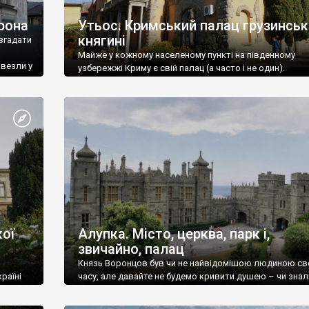
рона
Утьос. Кримський палац грузинськ
княгині
згадати
Майже у кожному населеному пункті на південному
ивезли у
узбережжі Криму є свій палац (а часто і не один).
ої
Алупка. Місто, церква, парк і,
звичайно, палац
Князь Воронцов був чи не найвідомішою людиною св
раїні
часу, але давайте не будемо кривити душею – чи знал
це прізвище до відвідин Алупки? Мабуть все таки ні.