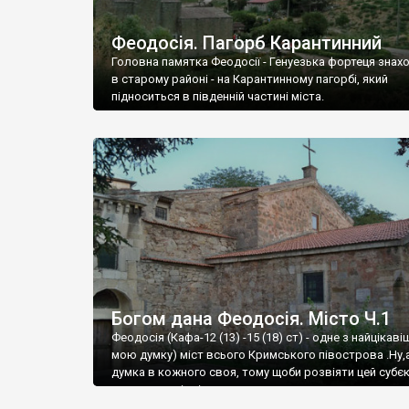
Феодосія. Пагорб Карантинний
Головна памятка Феодосії - Генуезька фортеця знах
в старому районі - на Карантинному пагорбі, який
підноситься в південній частині міста.
Богом дана Феодосія. Місто Ч.1
Феодосія (Кафа-12 (13) -15 (18) ст) - одне з найцікаві
мою думку) міст всього Кримського півострова .Ну,
думка в кожного своя, тому щоби розвіяти цей субєк
запрошую відвідати це