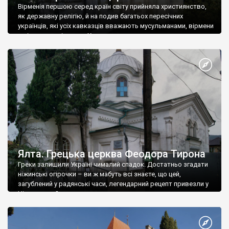
Вірменія першою серед країн світу прийняла християнство,
як державну релігію, й на подив багатьох пересічних
українців, які усіх кавказців вважають мусульманами, вірмени
є відданими вірянами Христа
Ялта. Грецька церква Феодора Тирона
Греки залишили Україні чималий спадок. Достатньо згадати
ніжинські огірочки – ви ж мабуть всі знаєте, що цей,
загублений у радянські часи, легендарний рецепт привезли у
Ніжин греки?