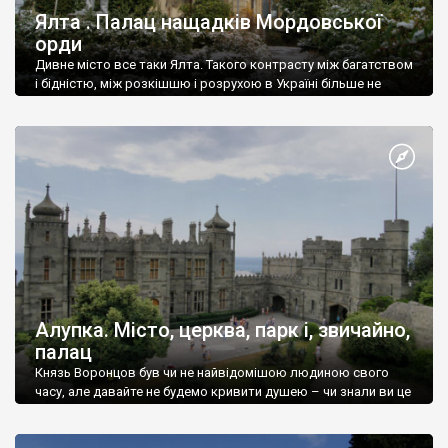
Ялта . Палац нащадків Мордовської
орди
Дивне місто все таки Ялта. Такого контрасту між багатством
і бідністю, між розкішшю і розрухою в Україні більше не
знайдеш.
Алупка. Місто, церква, парк і, звичайно,
палац
Князь Воронцов був чи не найвідомішою людиною свого
часу, але давайте не будемо кривити душею – чи знали ви це
прізвище до відвідин Алупки? Мабуть все таки ні.