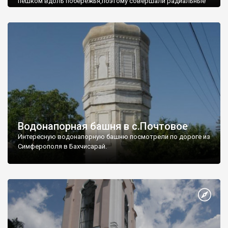
пешком вдоль побережья,поэтому совершали радиальные
вылазки из Оленевки.
Водонапорная башня в с.Почтовое
Интересную водонапорную башню посмотрели по дороге из
Симферополя в Бахчисарай.