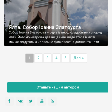
Ялта. Собор Іоанна Златоуста
Собор Іоанна Златоуста – одна із перших мурованих споруд
Ялти. Його 45-метрова дзвіниця і нині видніється в місті
майже звідусіль, а колись це була висотна домінанта Ялти.
1
2
3
4
5
Далі »
Станьте нашим автором