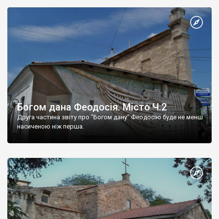
Богом дана Феодосія. Місто Ч.2
Друга частина звіту про "Богом дану" Феодосію буде не менш
насиченою ніж перша.