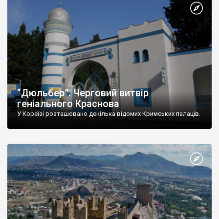
“Дюльбер”. Черговий витвір
геніального Краснова
У Кореїзі розташовано декілька відомих Кримських палаців.