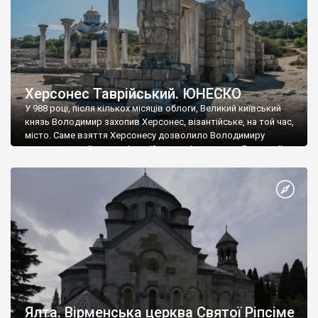
Херсонес Таврійський. ЮНЕСКО
У 988 році, після кількох місяців облоги, Великий київський
князь Володимир захопив Херсонес, візантійське, на той час,
місто. Саме взяття Херсонесу дозволило Володимиру
диктувати свої умови візантійському імператору Василю ІІ, та
одружитися з його дочкою Ганною. Цього ж року, в
Херсонесі Володимир-язичник, став Василем-християнином.
А потім було Хрещення Русі. На честь Херсонесу Таврійського
названо місто […]
Ялта. Вірменська церква Святої Ріпсіме