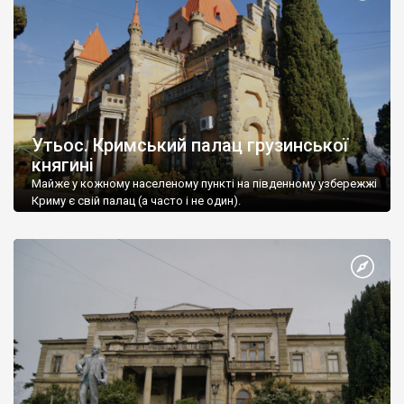
Утьос. Кримський палац грузинської
княгині
Майже у кожному населеному пункті на південному узбережжі
Криму є свій палац (а часто і не один).