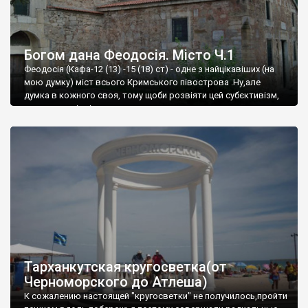
Богом дана Феодосія. Місто Ч.1
Феодосія (Кафа-12 (13) -15 (18) ст) - одне з найцікавіших (на
мою думку) міст всього Кримського півострова .Ну,але
думка в кожного своя, тому щоби розвіяти цей субєктивізм,
запрошую відвідати це
Тарханкутская кругосветка(от
Черноморского до Атлеша)
К сожалению настоящей "кругосветки" не получилось,пройти