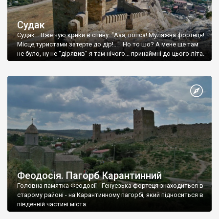
Судак
Судак... Вже чую крики в спину: "Ааа, попса! Муляжна фортеця!
Місце,туристами затерте до дір!..." Но то шо? А мене ще там
не було, ну не "дірявив" я там нічого... принаймні до цього літа.
Феодосія. Пагорб Карантинний
Головна памятка Феодосії - Генуезька фортеця знаходиться в
старому районі - на Карантинному пагорбі, який підноситься в
південній частині міста.