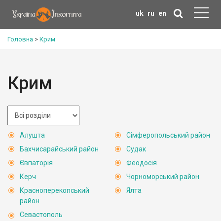
uk
ru
en
Головна
>
Крим
Крим
Алушта
Сімферопольський район
Бахчисарайський район
Судак
Євпаторія
Феодосія
Керч
Чорноморський район
Красноперекопський
Ялта
район
Севастополь