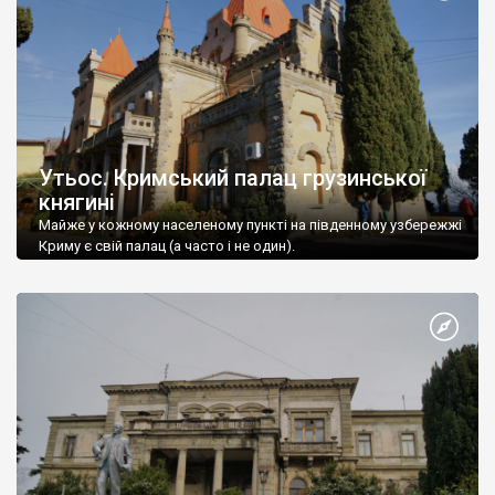
Утьос. Кримський палац грузинської
княгині
Майже у кожному населеному пункті на південному узбережжі
Криму є свій палац (а часто і не один).