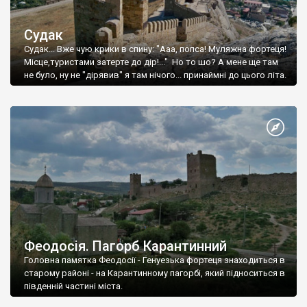
Судак
Судак... Вже чую крики в спину: "Ааа, попса! Муляжна фортеця!
Місце,туристами затерте до дір!..." Но то шо? А мене ще там
не було, ну не "дірявив" я там нічого... принаймні до цього літа.
Феодосія. Пагорб Карантинний
Головна памятка Феодосії - Генуезька фортеця знаходиться в
старому районі - на Карантинному пагорбі, який підноситься в
південній частині міста.