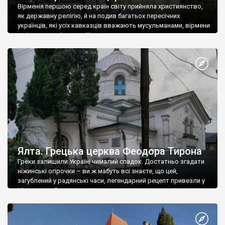
Вірменія першою серед країн світу прийняла християнство,
як державну релігію, й на подив багатьох пересічних
українців, які усіх кавказців вважають мусульманами, вірмени
є відданими вірянами Христа
Ялта. Грецька церква Феодора Тирона
Греки залишили Україні чималий спадок. Достатньо згадати
ніжинські огірочки – ви ж мабуть всі знаєте, що цей,
загублений у радянські часи, легендарний рецепт привезли у
Ніжин греки?