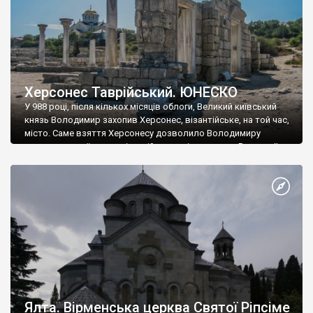
Херсонес Таврійський. ЮНЕСКО
У 988 році, після кількох місяців облоги, Великий київський
князь Володимир захопив Херсонес, візантійське, на той час,
місто. Саме взяття Херсонесу дозволило Володимиру
диктувати свої умови візантійському імператору Василю ІІ, та
одружитися з його дочкою Ганною. Цього ж року, в
Херсонесі Володимир-язичник, став Василем-християнином.
А потім було Хрещення Русі. На честь Херсонесу Таврійського
названо місто […]
Ялта. Вірменська церква Святої Ріпсіме