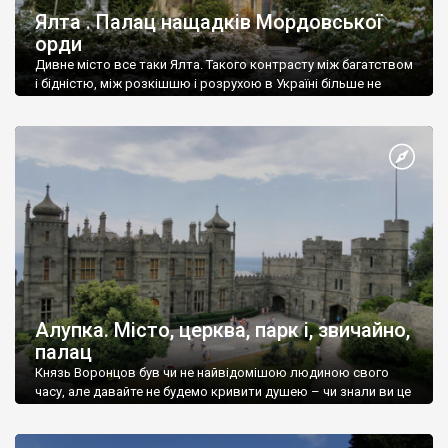
Ялта . Палац нащадків Мордовської
орди
Дивне місто все таки Ялта. Такого контрасту між багатством
і бідністю, між розкішшю і розрухою в Україні більше не
знайдеш.
Алупка. Місто, церква, парк і, звичайно,
палац
Князь Воронцов був чи не найвідомішою людиною свого
часу, але давайте не будемо кривити душею – чи знали ви це
прізвище до відвідин Алупки? Мабуть все таки ні.