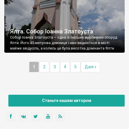
Ялта. Собор Іоанна Златоуста
Собор Іоанна Златоуста – одна із перших мурованих споруд
Ялти. Його 45-метрова дзвіниця і нині видніється в місті
майже звідусіль, а колись це була висотна домінанта Ялти.
1
2
3
4
5
Далі »
Станьте нашим автором