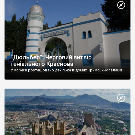
“Дюльбер”. Черговий витвір
геніального Краснова
У Кореїзі розташовано декілька відомих Кримських палаців.