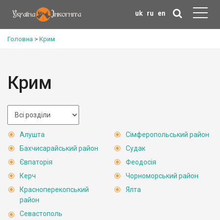
uk
ru
en
Головна
>
Крим
Крим
Алушта
Сімферопольський район
Бахчисарайський район
Судак
Євпаторія
Феодосія
Керч
Чорноморський район
Красноперекопський
Ялта
район
Севастополь