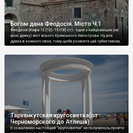
Богом дана Феодосія. Місто Ч.1
Феодосія (Кафа-12 (13) -15 (18) ст) - одне з найцікавіших (на
мою думку) міст всього Кримського півострова .Ну,але
думка в кожного своя, тому щоби розвіяти цей субєктивізм,
запрошую відвідати це
Тарханкутская кругосветка(от
Черноморского до Атлеша)
К сожалению настоящей "кругосветки" не получилось,пройти