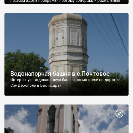
пешком вдоль побережья,поэтому совершали радиальные
вылазки из Оленевки.
Водонапорная башня в с.Почтовое
Интересную водонапорную башню посмотрели по дороге из
Симферополя в Бахчисарай.