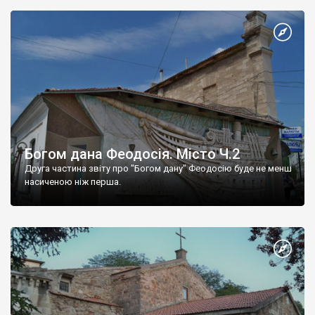
Богом дана Феодосія. Місто Ч.2
Друга частина звіту про "Богом дану" Феодосію буде не менш
насиченою ніж перша.