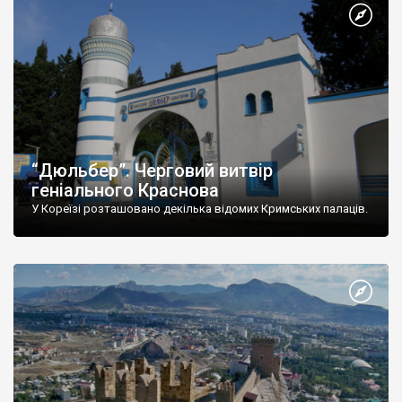
“Дюльбер”. Черговий витвір
геніального Краснова
У Кореїзі розташовано декілька відомих Кримських палаців.