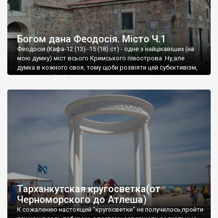
Богом дана Феодосія. Місто Ч.1
Феодосія (Кафа-12 (13) -15 (18) ст) - одне з найцікавіших (на
мою думку) міст всього Кримського півострова .Ну,але
думка в кожного своя, тому щоби розвіяти цей субєктивізм,
запрошую відвідати це
Тарханкутская кругосветка(от
Черноморского до Атлеша)
К сожалению настоящей "кругосветки" не получилось,пройти