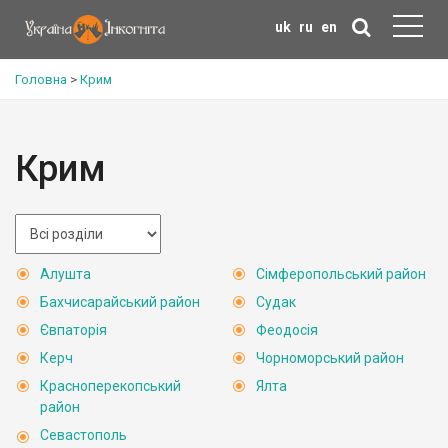
uk
ru
en
Головна
>
Крим
Крим
Алушта
Сімферопольський район
Бахчисарайський район
Судак
Євпаторія
Феодосія
Керч
Чорноморський район
Красноперекопський
Ялта
район
Севастополь