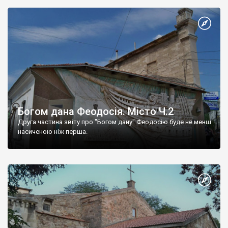
Богом дана Феодосія. Місто Ч.2
Друга частина звіту про "Богом дану" Феодосію буде не менш
насиченою ніж перша.