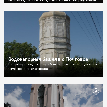
пешком вдоль побережья,поэтому совершали радиальные
вылазки из Оленевки.
Водонапорная башня в с.Почтовое
Интересную водонапорную башню посмотрели по дороге из
Симферополя в Бахчисарай.