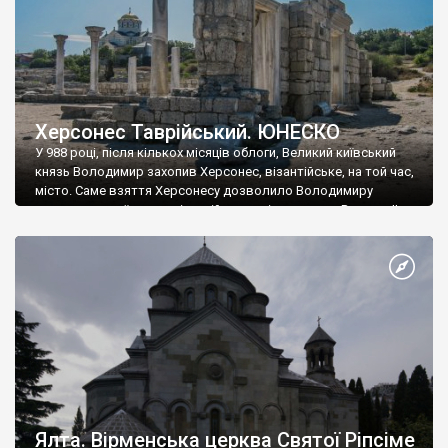
Херсонес Таврійський. ЮНЕСКО
У 988 році, після кількох місяців облоги, Великий київський
князь Володимир захопив Херсонес, візантійське, на той час,
місто. Саме взяття Херсонесу дозволило Володимиру
диктувати свої умови візантійському імператору Василю ІІ, та
одружитися з його дочкою Ганною. Цього ж року, в
Херсонесі Володимир-язичник, став Василем-християнином.
А потім було Хрещення Русі. На честь Херсонесу Таврійського
названо місто […]
Ялта. Вірменська церква Святої Ріпсіме