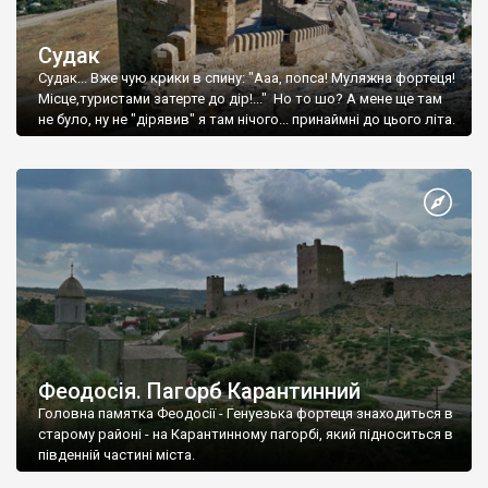
Судак
Судак... Вже чую крики в спину: "Ааа, попса! Муляжна фортеця!
Місце,туристами затерте до дір!..." Но то шо? А мене ще там
не було, ну не "дірявив" я там нічого... принаймні до цього літа.
Феодосія. Пагорб Карантинний
Головна памятка Феодосії - Генуезька фортеця знаходиться в
старому районі - на Карантинному пагорбі, який підноситься в
південній частині міста.