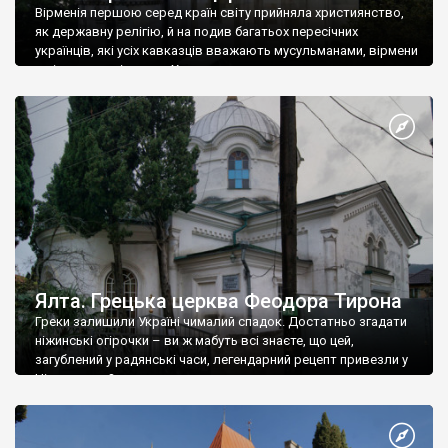
Вірменія першою серед країн світу прийняла християнство,
як державну релігію, й на подив багатьох пересічних
українців, які усіх кавказців вважають мусульманами, вірмени
є відданими вірянами Христа
Ялта. Грецька церква Феодора Тирона
Греки залишили Україні чималий спадок. Достатньо згадати
ніжинські огірочки – ви ж мабуть всі знаєте, що цей,
загублений у радянські часи, легендарний рецепт привезли у
Ніжин греки?