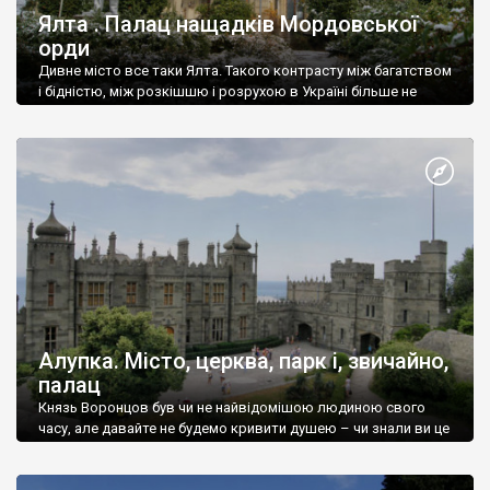
Ялта . Палац нащадків Мордовської
орди
Дивне місто все таки Ялта. Такого контрасту між багатством
і бідністю, між розкішшю і розрухою в Україні більше не
знайдеш.
Алупка. Місто, церква, парк і, звичайно,
палац
Князь Воронцов був чи не найвідомішою людиною свого
часу, але давайте не будемо кривити душею – чи знали ви це
прізвище до відвідин Алупки? Мабуть все таки ні.