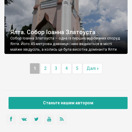
Ялта. Собор Іоанна Златоуста
Собор Іоанна Златоуста – одна із перших мурованих споруд
Ялти. Його 45-метрова дзвіниця і нині видніється в місті
майже звідусіль, а колись це була висотна домінанта Ялти.
1
2
3
4
5
Далі »
Станьте нашим автором