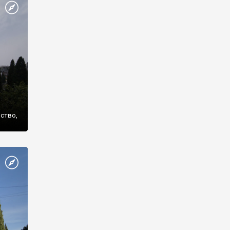
же
нство,