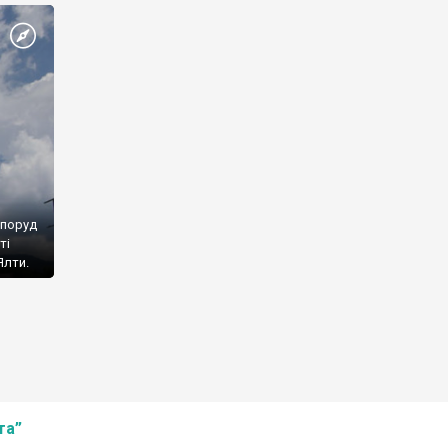
споруд
ті
Ялти.
та”