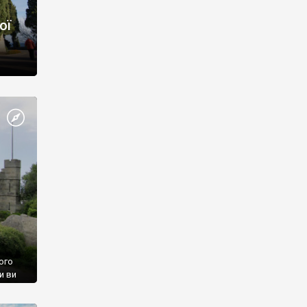
ої
ого
и ви