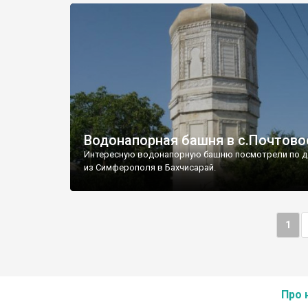
Водонапорная башня в с.Почтово
Интересную водонапорную башню посмотрели по д
из Симферополя в Бахчисарай.
1
Про 