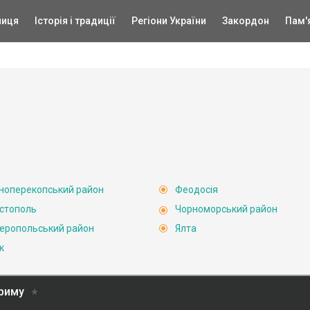
ниця
Історія і традиції
Регіони України
Закордон
Пам'
ноперекопський район
Феодосія
стополь
Чорноморський район
еропольський район
Ялта
к