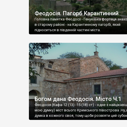
Феодосія. Пагорб Карантинний
Головна памятка Феодосії - Генуезька фортеця знах
в старому районі - на Карантинному пагорбі, який
підноситься в південній частині міста.
Богом дана Феодосія. Місто Ч.1
Феодосія (Кафа-12 (13) -15 (18) ст) - одне з найцікаві
мою думку) міст всього Кримського півострова .Ну,
думка в кожного своя, тому щоби розвіяти цей субєк
запрошую відвідати це