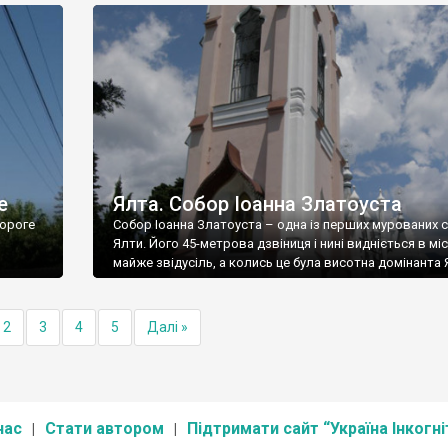
е
Ялта. Собор Іоанна Златоуста
ороге
Собор Іоанна Златоуста – одна із перших мурованих 
Ялти. Його 45-метрова дзвіниця і нині видніється в міс
майже звідусіль, а колись це була висотна домінанта 
2
3
4
5
Далі »
нас
Стати автором
Підтримати сайт “Україна Інкогні