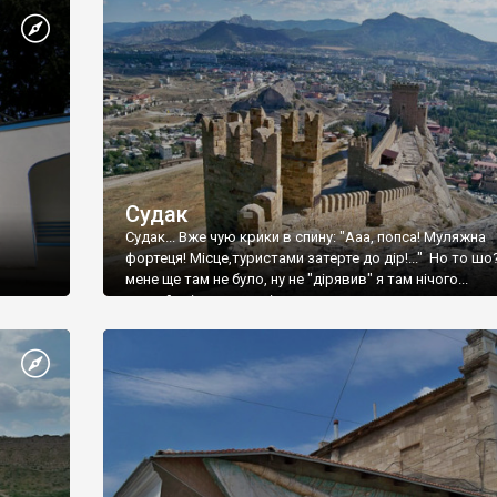
Судак
Судак... Вже чую крики в спину: "Ааа, попса! Муляжна
фортеця! Місце,туристами затерте до дір!..." Но то шо
мене ще там не було, ну не "дірявив" я там нічого...
принаймні до цього літа.