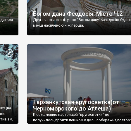
Богом дана Феодосія. Місто Ч.2
одиться
Друга частина звіту про "Богом дану" Феодосію буде 
менш насиченою ніж перша.
Тарханкутская кругосветка(от
Черноморского до Атлеша)
ших (на
але
К сожалению настоящей "кругосветки" не
тивізм,
получилось,пройти пешком вдоль побережья,поэтом
совершали радиальные вылазки из Оленевки.