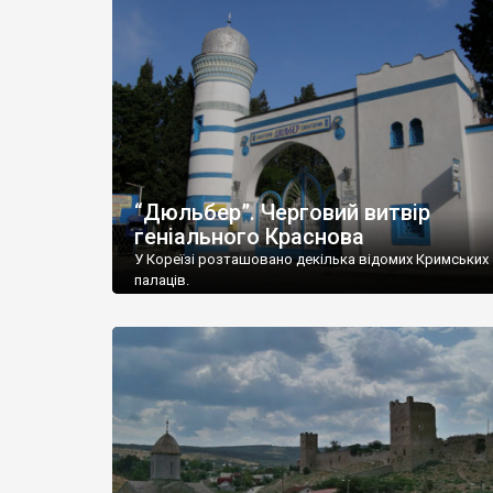
“Дюльбер”. Черговий витвір
геніального Краснова
У Кореїзі розташовано декілька відомих Кримських
палаців.