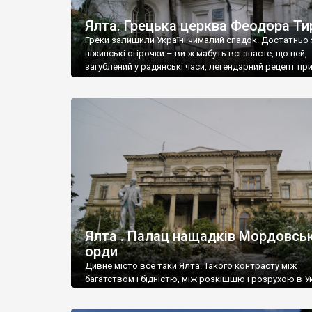
Ялта. Грецька церква Феодора Ти
Греки залишили Україні чималий спадок. Достатньо 
ніжинські огірочки – ви ж мабуть всі знаєте, що цей,
загублений у радянські часи, легендарний рецепт пр
Ніжин греки?
Ялта . Палац нащадків Мордовськ
орди
Дивне місто все таки Ялта. Такого контрасту між
багатством і бідністю, між розкішшю і розрухою в Ук
більше не знайдеш.