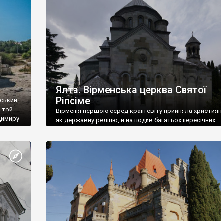
ефактів
називаються «повстяками» (postaki)…” “Вино. Крим
єкту
виробляє відмінне вино і його вдосталь: воно все ду
го».
легке біле і дуже […]
ти та
Ялта. Вірменська церква Святої
Ріпсіме
вський
 той
Вірменія першою серед країн світу прийняла христия
димиру
як державну релігію, й на подив багатьох пересічних
илю ІІ,
українців, які усіх кавказців вважають мусульманами,
 в
вірмени є відданими вірянами Христа