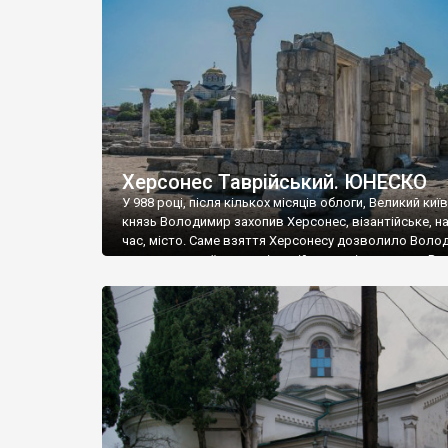
музею «Новгородський музей-заповідник» сотні арт
візантійської доби. Раритети викрадені з фондів об’
культурної спадщини ЮНЕСКО «Херсонеса Таврійсько
Офіційно – на виставку «Золото Візантії», але експер
влада в Україні вважають це лише […]
Херсонес Таврійський. ЮНЕСКО
У 988 році, після кількох місяців облоги, Великий киї
князь Володимир захопив Херсонес, візантійське, на
час, місто. Саме взяття Херсонесу дозволило Воло
диктувати свої умови візантійському імператору Вас
та одружитися з його дочкою Ганною. Цього ж року,
Херсонесі Володимир-язичник, став Василем-
християнином. А потім було Хрещення Русі. На честь
Херсонесу Таврійського названо місто […]