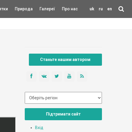
ятки
Природа
Галереї
Про нас
uk
ru
en
Станьте нашим автором
Підтримати сайт
Вхід