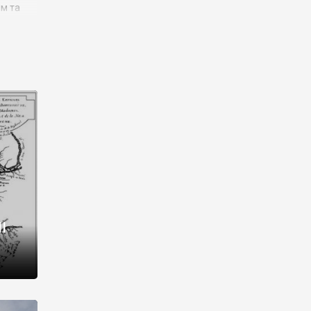
им та
ора і
є
го типу,
ей-
рний
ста:
 райони
від 2
I
і,
рукти,
 котрі