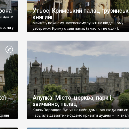
рона
Утьос. Кримський палац грузинськ
княгині
згадати
Майже у кожному населеному пункті на південному
ивезли у
узбережжі Криму є свій палац (а часто і не один).
ої
Алупка. Місто, церква, парк і,
звичайно, палац
Князь Воронцов був чи не найвідомішою людиною св
раїні
часу, але давайте не будемо кривити душею – чи знал
це прізвище до відвідин Алупки? Мабуть все таки ні.