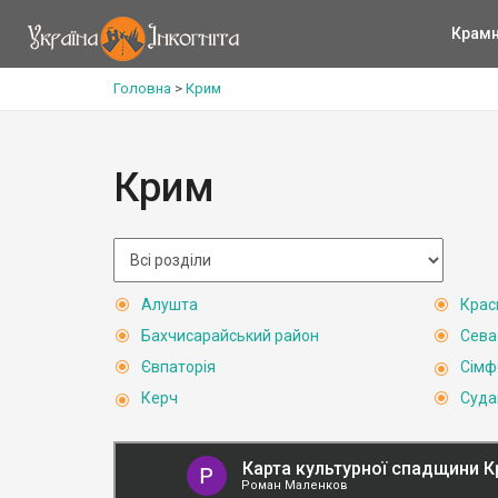
Крам
Головна
>
Крим
Крим
Алушта
Крас
Бахчисарайський район
Сева
Євпаторія
Сімф
Керч
Суда