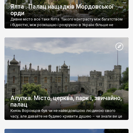
Ялта . Палац нащадків Мордовської
орди
Дивне місто все таки Ялта. Такого контрасту між багатством
і бідністю, між розкішшю і розрухою в Україні більше не
знайдеш.
Алупка. Місто, церква, парк і, звичайно,
палац
Князь Воронцов був чи не найвідомішою людиною свого
часу, але давайте не будемо кривити душею – чи знали ви це
прізвище до відвідин Алупки? Мабуть все таки ні.