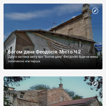
Богом дана Феодосія. Місто Ч.2
Друга частина звіту про "Богом дану" Феодосію буде не менш
насиченою ніж перша.