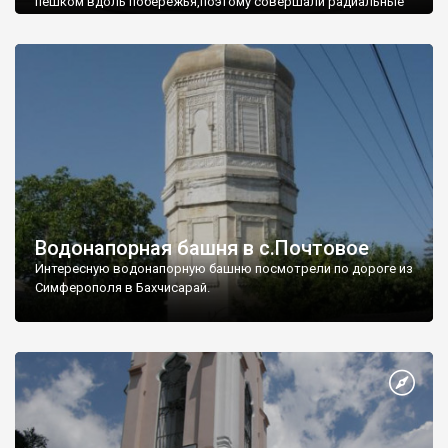
пешком вдоль побережья,поэтому совершали радиальные
вылазки из Оленевки.
Водонапорная башня в с.Почтовое
Интересную водонапорную башню посмотрели по дороге из
Симферополя в Бахчисарай.