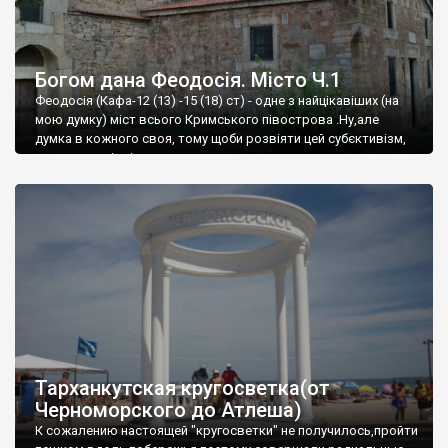
Богом дана Феодосія. Місто Ч.1
Феодосія (Кафа-12 (13) -15 (18) ст) - одне з найцікавіших (на
мою думку) міст всього Кримського півострова .Ну,але
думка в кожного своя, тому щоби розвіяти цей субєктивізм,
запрошую відвідати це
Тарханкутская кругосветка(от
Черноморского до Атлеша)
К сожалению настоящей "кругосветки" не получилось,пройти