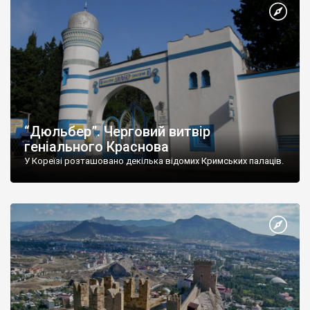
“Дюльбер”. Черговий витвір
геніального Краснова
У Кореїзі розташовано декілька відомих Кримських палаців.