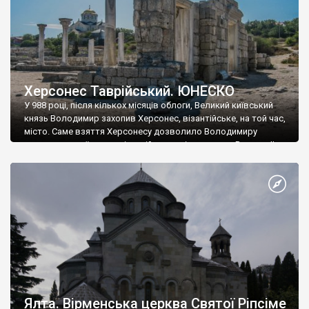
Херсонес Таврійський. ЮНЕСКО
У 988 році, після кількох місяців облоги, Великий київський
князь Володимир захопив Херсонес, візантійське, на той час,
місто. Саме взяття Херсонесу дозволило Володимиру
диктувати свої умови візантійському імператору Василю ІІ, та
одружитися з його дочкою Ганною. Цього ж року, в
Херсонесі Володимир-язичник, став Василем-християнином.
А потім було Хрещення Русі. На честь Херсонесу Таврійського
названо місто […]
Ялта. Вірменська церква Святої Ріпсіме