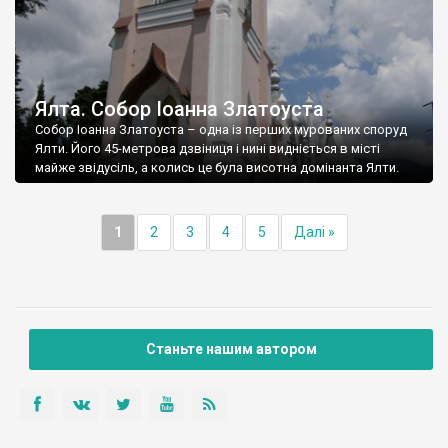
Ялта. Собор Іоанна Златоуста
Собор Іоанна Златоуста – одна із перших мурованих споруд
Ялти. Його 45-метрова дзвіниця і нині видніється в місті
майже звідусіль, а колись це була висотна домінанта Ялти.
1
2
3
4
5
Далі »
Станьте нашим автором