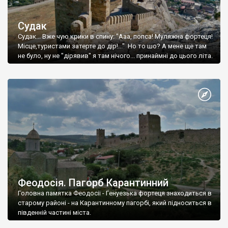
Судак
Судак... Вже чую крики в спину: "Ааа, попса! Муляжна фортеця!
Місце,туристами затерте до дір!..." Но то шо? А мене ще там
не було, ну не "дірявив" я там нічого... принаймні до цього літа.
Феодосія. Пагорб Карантинний
Головна памятка Феодосії - Генуезька фортеця знаходиться в
старому районі - на Карантинному пагорбі, який підноситься в
південній частині міста.