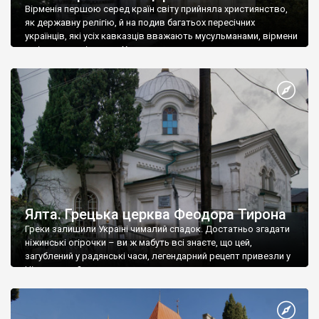
Вірменія першою серед країн світу прийняла християнство,
як державну релігію, й на подив багатьох пересічних
українців, які усіх кавказців вважають мусульманами, вірмени
є відданими вірянами Христа
Ялта. Грецька церква Феодора Тирона
Греки залишили Україні чималий спадок. Достатньо згадати
ніжинські огірочки – ви ж мабуть всі знаєте, що цей,
загублений у радянські часи, легендарний рецепт привезли у
Ніжин греки?