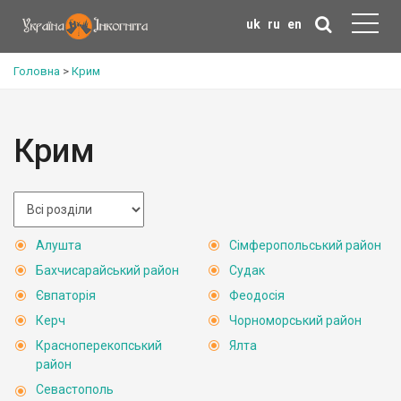
uk
ru
en
Головна
>
Крим
Крим
Алушта
Сімферопольський район
Бахчисарайський район
Судак
Євпаторія
Феодосія
Керч
Чорноморський район
Красноперекопський
Ялта
район
Севастополь