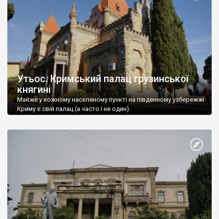
Утьос. Кримський палац грузинської
княгині
Майже у кожному населеному пункті на південному узбережжі
Криму є свій палац (а часто і не один).