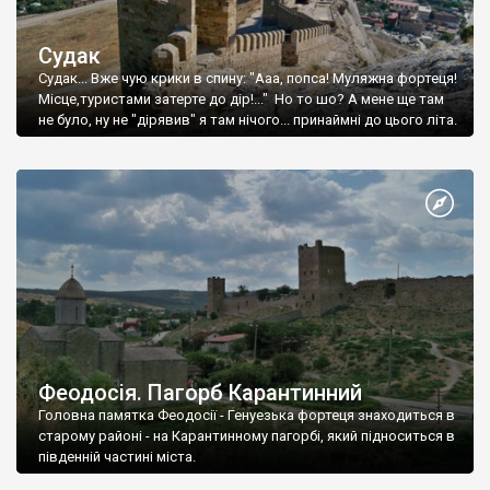
Судак
Судак... Вже чую крики в спину: "Ааа, попса! Муляжна фортеця!
Місце,туристами затерте до дір!..." Но то шо? А мене ще там
не було, ну не "дірявив" я там нічого... принаймні до цього літа.
Феодосія. Пагорб Карантинний
Головна памятка Феодосії - Генуезька фортеця знаходиться в
старому районі - на Карантинному пагорбі, який підноситься в
південній частині міста.