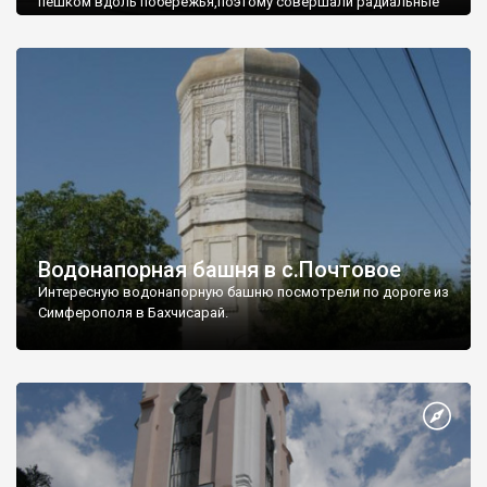
пешком вдоль побережья,поэтому совершали радиальные
вылазки из Оленевки.
Водонапорная башня в с.Почтовое
Интересную водонапорную башню посмотрели по дороге из
Симферополя в Бахчисарай.