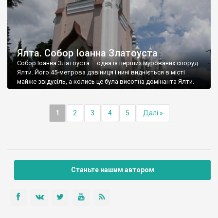
Ялта. Собор Іоанна Златоуста
Собор Іоанна Златоуста – одна із перших мурованих споруд
Ялти. Його 45-метрова дзвіниця і нині видніється в місті
майже звідусіль, а колись це була висотна домінанта Ялти.
1
2
3
4
5
Далі »
Станьте нашим автором