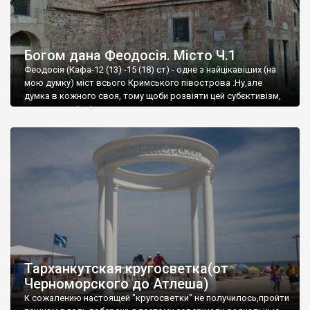
Богом дана Феодосія. Місто Ч.1
Феодосія (Кафа-12 (13) -15 (18) ст) - одне з найцікавіших (на
мою думку) міст всього Кримського півострова .Ну,але
думка в кожного своя, тому щоби розвіяти цей субєктивізм,
запрошую відвідати це
Тарханкутская кругосветка(от
Черноморского до Атлеша)
К сожалению настоящей "кругосветки" не получилось,пройти