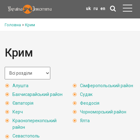
uk
ru
en
Головна
>
Крим
Крим
Алушта
Сімферопольський район
Бахчисарайський район
Судак
Євпаторія
Феодосія
Керч
Чорноморський район
Красноперекопський
Ялта
район
Севастополь