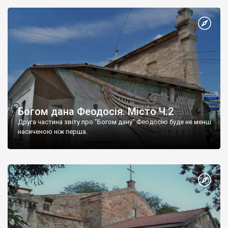
Богом дана Феодосія. Місто Ч.2
Друга частина звіту про "Богом дану" Феодосію буде не менш
насиченою ніж перша.