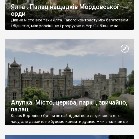
Ялта . Палац нащадків Мордовської
орди
Дивне місто все таки Ялта. Такого контрасту між багатством
і бідністю, між розкішшю і розрухою в Україні більше не
знайдеш.
Алупка. Місто, церква, парк і, звичайно,
палац
Князь Воронцов був чи не найвідомішою людиною свого
часу, але давайте не будемо кривити душею – чи знали ви це
прізвище до відвідин Алупки? Мабуть все таки ні.