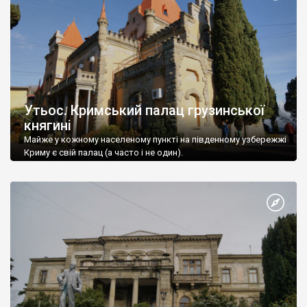
Утьос. Кримський палац грузинської
княгині
Майже у кожному населеному пункті на південному узбережжі
Криму є свій палац (а часто і не один).