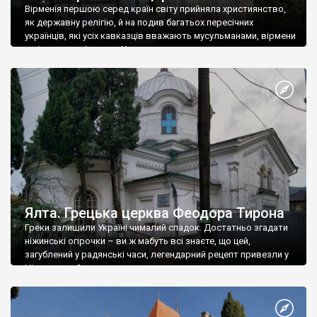
Вірменія першою серед країн світу прийняла християнство,
як державну релігію, й на подив багатьох пересічних
українців, які усіх кавказців вважають мусульманами, вірмени
є відданими вірянами Христа
Ялта. Грецька церква Феодора Тирона
Греки залишили Україні чималий спадок. Достатньо згадати
ніжинські огірочки – ви ж мабуть всі знаєте, що цей,
загублений у радянські часи, легендарний рецепт привезли у
Ніжин греки?