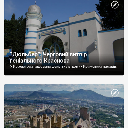
“Дюльбер”. Черговий витвір
геніального Краснова
У Кореїзі розташовано декілька відомих Кримських палаців.