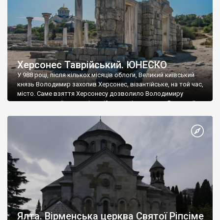
Херсонес Таврійський. ЮНЕСКО
У 988 році, після кількох місяців облоги, Великий київський
князь Володимир захопив Херсонес, візантійське, на той час,
місто. Саме взяття Херсонесу дозволило Володимиру
диктувати свої умови візантійському імператору Василю ІІ, та
одружитися з його дочкою Ганною. Цього ж року, в
Херсонесі Володимир-язичник, став Василем-християнином.
А потім було Хрещення Русі. На честь Херсонесу Таврійського
названо місто […]
Ялта. Вірменська церква Святої Ріпсіме