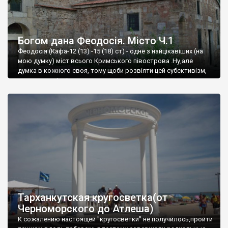
Богом дана Феодосія. Місто Ч.1
Феодосія (Кафа-12 (13) -15 (18) ст) - одне з найцікавіших (на
мою думку) міст всього Кримського півострова .Ну,але
думка в кожного своя, тому щоби розвіяти цей субєктивізм,
запрошую відвідати це
Тарханкутская кругосветка(от
Черноморского до Атлеша)
К сожалению настоящей "кругосветки" не получилось,пройти