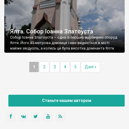
Ялта. Собор Іоанна Златоуста
Собор Іоанна Златоуста – одна із перших мурованих споруд
Ялти. Його 45-метрова дзвіниця і нині видніється в місті
майже звідусіль, а колись це була висотна домінанта Ялти.
1
2
3
4
5
Далі »
Станьте нашим автором