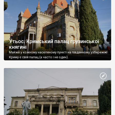
Утьос. Кримський палац грузинської
княгині
Майже у кожному населеному пункті на південному узбережжі
Криму є свій палац (а часто і не один).