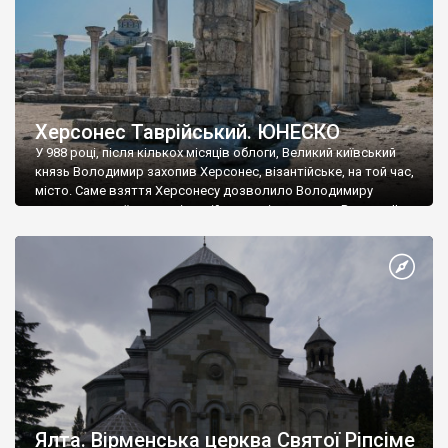
Херсонес Таврійський. ЮНЕСКО
У 988 році, після кількох місяців облоги, Великий київський
князь Володимир захопив Херсонес, візантійське, на той час,
місто. Саме взяття Херсонесу дозволило Володимиру
диктувати свої умови візантійському імператору Василю ІІ, та
одружитися з його дочкою Ганною. Цього ж року, в
Херсонесі Володимир-язичник, став Василем-християнином.
А потім було Хрещення Русі. На честь Херсонесу Таврійського
названо місто […]
Ялта. Вірменська церква Святої Ріпсіме