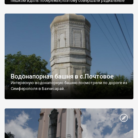
пешком вдоль побережья,поэтому совершали радиальные
вылазки из Оленевки.
Водонапорная башня в с.Почтовое
Интересную водонапорную башню посмотрели по дороге из
Симферополя в Бахчисарай.