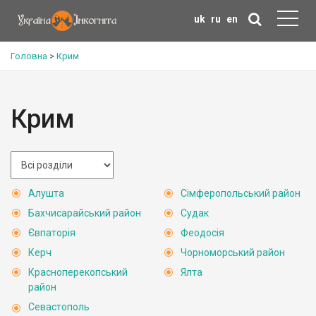
uk
ru
en
Головна
>
Крим
Крим
Алушта
Сімферопольський район
Бахчисарайський район
Судак
Євпаторія
Феодосія
Керч
Чорноморський район
Красноперекопський
Ялта
район
Севастополь