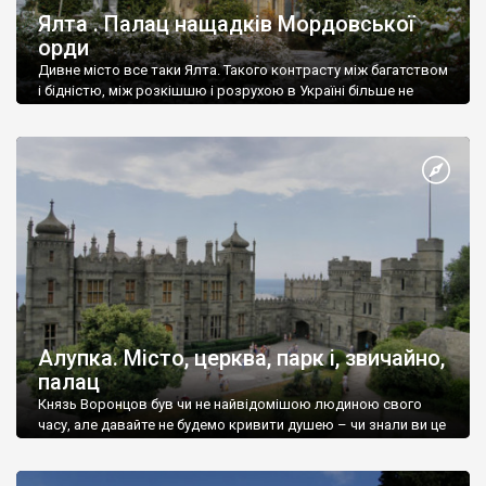
Ялта . Палац нащадків Мордовської
орди
Дивне місто все таки Ялта. Такого контрасту між багатством
і бідністю, між розкішшю і розрухою в Україні більше не
знайдеш.
Алупка. Місто, церква, парк і, звичайно,
палац
Князь Воронцов був чи не найвідомішою людиною свого
часу, але давайте не будемо кривити душею – чи знали ви це
прізвище до відвідин Алупки? Мабуть все таки ні.