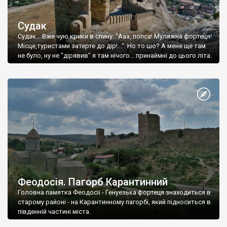
Судак
Судак... Вже чую крики в спину: "Ааа, попса! Муляжна фортеця!
Місце,туристами затерте до дір!..." Но то шо? А мене ще там
не було, ну не "дірявив" я там нічого... принаймні до цього літа.
Феодосія. Пагорб Карантинний
Головна памятка Феодосії - Генуезька фортеця знаходиться в
старому районі - на Карантинному пагорбі, який підноситься в
південній частині міста.