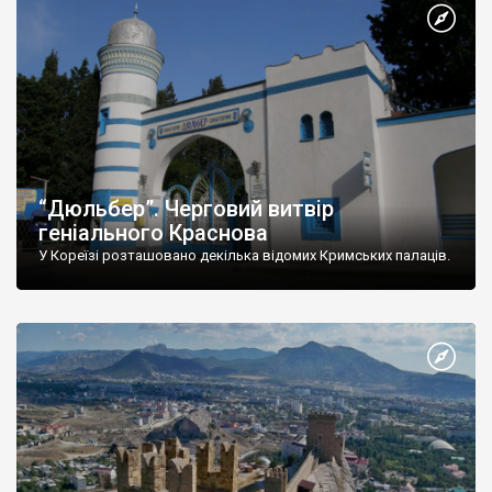
“Дюльбер”. Черговий витвір
геніального Краснова
У Кореїзі розташовано декілька відомих Кримських палаців.