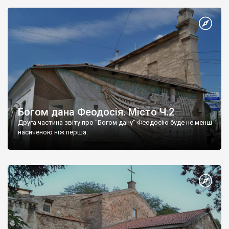
Богом дана Феодосія. Місто Ч.2
Друга частина звіту про "Богом дану" Феодосію буде не менш
насиченою ніж перша.