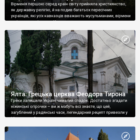
Вірменія першою серед країн світу прийняла християнство,
як державну релігію, й на подив багатьох пересічних
українців, які усіх кавказців вважають мусульманами, вірмени
є відданими вірянами Христа
Ялта. Грецька церква Феодора Тирона
Греки залишили Україні чималий спадок. Достатньо згадати
ніжинські огірочки – ви ж мабуть всі знаєте, що цей,
загублений у радянські часи, легендарний рецепт привезли у
Ніжин греки?