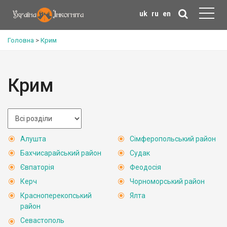
uk
ru
en
Головна
>
Крим
Крим
Алушта
Сімферопольський район
Бахчисарайський район
Судак
Євпаторія
Феодосія
Керч
Чорноморський район
Красноперекопський
Ялта
район
Севастополь