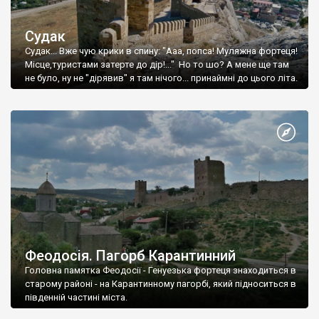
Судак
Судак... Вже чую крики в спину: "Ааа, попса! Муляжна фортеця!
Місце,туристами затерте до дір!..." Но то шо? А мене ще там
не було, ну не "дірявив" я там нічого... принаймні до цього літа.
Феодосія. Пагорб Карантинний
Головна памятка Феодосії - Генуезька фортеця знаходиться в
старому районі - на Карантинному пагорбі, який підноситься в
південній частині міста.