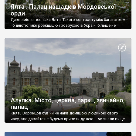
Ялта . Палац нащадків Мордовської
орди
Дивне місто все таки Ялта. Такого контрасту між багатством
і бідністю, між розкішшю і розрухою в Україні більше не
знайдеш.
Алупка. Місто, церква, парк і, звичайно,
палац
Князь Воронцов був чи не найвідомішою людиною свого
часу, але давайте не будемо кривити душею – чи знали ви це
прізвище до відвідин Алупки? Мабуть все таки ні.