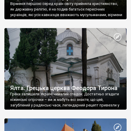
Вірменія першою серед країн світу прийняла християнство,
як державну релігію, й на подив багатьох пересічних
українців, які усіх кавказців вважають мусульманами, вірмени
є відданими вірянами Христа
Ялта. Грецька церква Феодора Тирона
Греки залишили Україні чималий спадок. Достатньо згадати
ніжинські огірочки – ви ж мабуть всі знаєте, що цей,
загублений у радянські часи, легендарний рецепт привезли у
Ніжин греки?