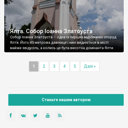
Ялта. Собор Іоанна Златоуста
Собор Іоанна Златоуста – одна із перших мурованих споруд
Ялти. Його 45-метрова дзвіниця і нині видніється в місті
майже звідусіль, а колись це була висотна домінанта Ялти.
1
2
3
4
5
Далі »
Станьте нашим автором