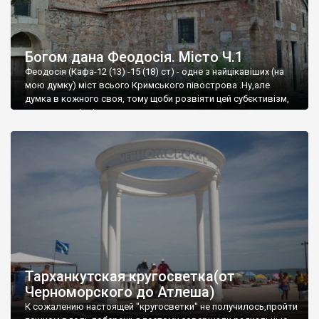
Богом дана Феодосія. Місто Ч.1
Феодосія (Кафа-12 (13) -15 (18) ст) - одне з найцікавіших (на
мою думку) міст всього Кримського півострова .Ну,але
думка в кожного своя, тому щоби розвіяти цей субєктивізм,
запрошую відвідати це
Тарханкутская кругосветка(от
Черноморского до Атлеша)
К сожалению настоящей "кругосветки" не получилось,пройти