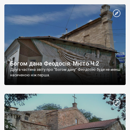
Богом дана Феодосія. Місто Ч.2
Друга частина звіту про "Богом дану" Феодосію буде не менш
насиченою ніж перша.