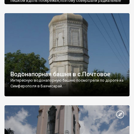
пешком вдоль побережья,поэтому совершали радиальные
вылазки из Оленевки.
Водонапорная башня в с.Почтовое
Интересную водонапорную башню посмотрели по дороге из
Симферополя в Бахчисарай.