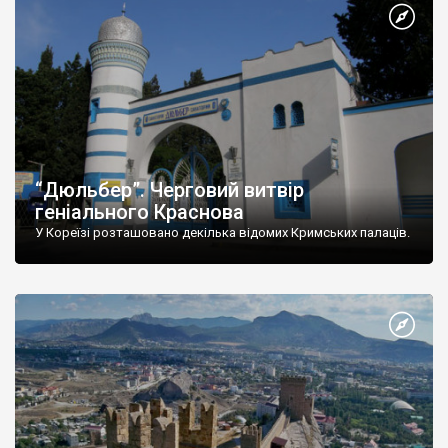
“Дюльбер”. Черговий витвір
геніального Краснова
У Кореїзі розташовано декілька відомих Кримських палаців.