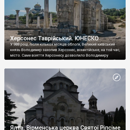
Херсонес Таврійський. ЮНЕСКО
У 988 році, після кількох місяців облоги, Великий київський
князь Володимир захопив Херсонес, візантійське, на той час,
місто. Саме взяття Херсонесу дозволило Володимиру
диктувати свої умови візантійському імператору Василю ІІ, та
одружитися з його дочкою Ганною. Цього ж року, в
Херсонесі Володимир-язичник, став Василем-християнином.
А потім було Хрещення Русі. На честь Херсонесу Таврійського
названо місто […]
Ялта. Вірменська церква Святої Ріпсіме