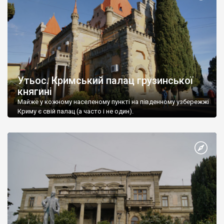
Утьос. Кримський палац грузинської
княгині
Майже у кожному населеному пункті на південному узбережжі
Криму є свій палац (а часто і не один).