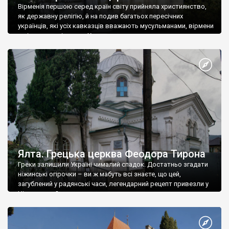
Вірменія першою серед країн світу прийняла християнство,
як державну релігію, й на подив багатьох пересічних
українців, які усіх кавказців вважають мусульманами, вірмени
є відданими вірянами Христа
Ялта. Грецька церква Феодора Тирона
Греки залишили Україні чималий спадок. Достатньо згадати
ніжинські огірочки – ви ж мабуть всі знаєте, що цей,
загублений у радянські часи, легендарний рецепт привезли у
Ніжин греки?