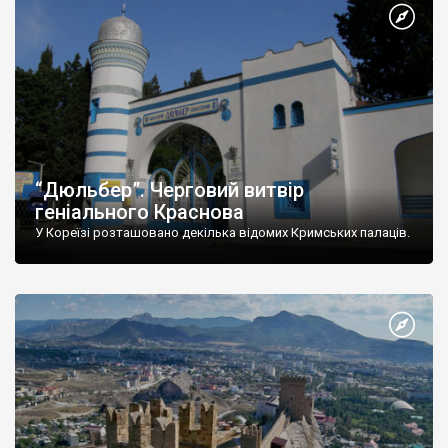
“Дюльбер”. Черговий витвір
геніального Краснова
У Кореїзі розташовано декілька відомих Кримських палаців.