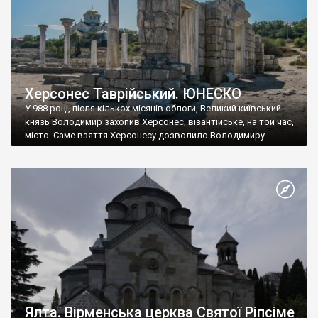
Херсонес Таврійський. ЮНЕСКО
У 988 році, після кількох місяців облоги, Великий київський
князь Володимир захопив Херсонес, візантійське, на той час,
місто. Саме взяття Херсонесу дозволило Володимиру
диктувати свої умови візантійському імператору Василю ІІ, та
одружитися з його дочкою Ганною. Цього ж року, в
Херсонесі Володимир-язичник, став Василем-християнином.
А потім було Хрещення Русі. На честь Херсонесу Таврійського
названо місто […]
Ялта. Вірменська церква Святої Ріпсіме