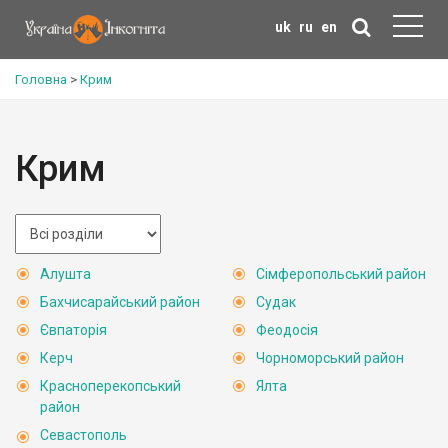
uk
ru
en
Головна
>
Крим
Крим
Алушта
Сімферопольський район
Бахчисарайський район
Судак
Євпаторія
Феодосія
Керч
Чорноморський район
Красноперекопський
Ялта
район
Севастополь