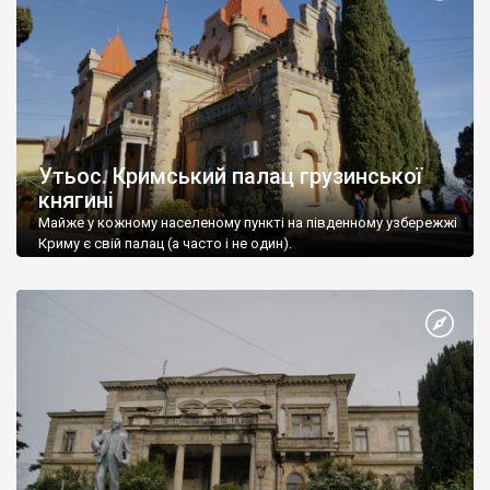
Утьос. Кримський палац грузинської
княгині
Майже у кожному населеному пункті на південному узбережжі
Криму є свій палац (а часто і не один).