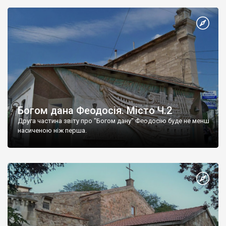
Богом дана Феодосія. Місто Ч.2
Друга частина звіту про "Богом дану" Феодосію буде не менш
насиченою ніж перша.