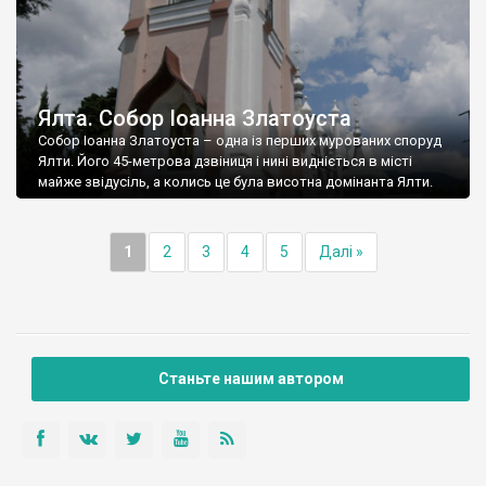
Ялта. Собор Іоанна Златоуста
Собор Іоанна Златоуста – одна із перших мурованих споруд
Ялти. Його 45-метрова дзвіниця і нині видніється в місті
майже звідусіль, а колись це була висотна домінанта Ялти.
1
2
3
4
5
Далі »
Станьте нашим автором