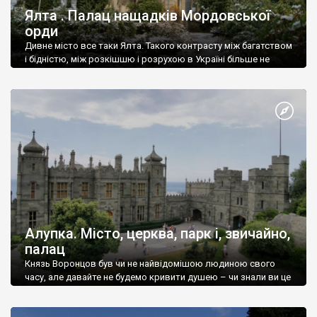
Ялта . Палац нащадків Мордовської
орди
Дивне місто все таки Ялта. Такого контрасту між багатством
і бідністю, між розкішшю і розрухою в Україні більше не
знайдеш.
Алупка. Місто, церква, парк і, звичайно,
палац
Князь Воронцов був чи не найвідомішою людиною свого
часу, але давайте не будемо кривити душею – чи знали ви це
прізвище до відвідин Алупки? Мабуть все таки ні.