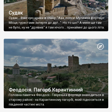
Судак
Судак... Вже чую крики в спину: "Ааа, попса! Муляжна фортеця!
Місце,туристами затерте до дір!..." Но то шо? А мене ще там
не було, ну не "дірявив" я там нічого... принаймні до цього літа.
Феодосія. Пагорб Карантинний
Головна памятка Феодосії - Генуезька фортеця знаходиться в
старому районі - на Карантинному пагорбі, який підноситься в
південній частині міста.