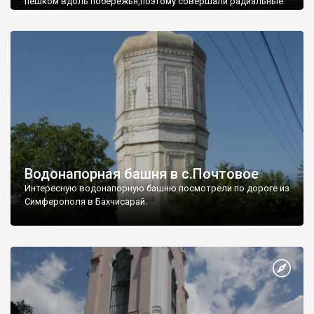
пешком вдоль побережья,поэтому совершали радиальные
вылазки из Оленевки.
Водонапорная башня в с.Почтовое
Интересную водонапорную башню посмотрели по дороге из
Симферополя в Бахчисарай.