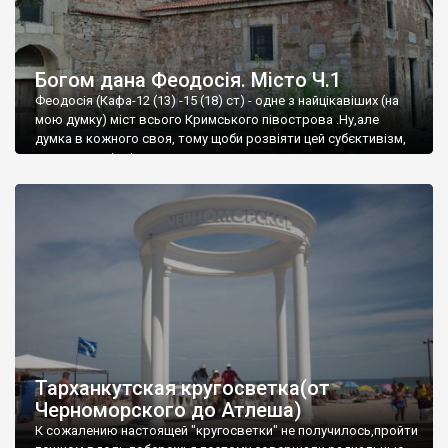
Богом дана Феодосія. Місто Ч.1
Феодосія (Кафа-12 (13) -15 (18) ст) - одне з найцікавіших (на
мою думку) міст всього Кримського півострова .Ну,але
думка в кожного своя, тому щоби розвіяти цей субєктивізм,
запрошую відвідати це
Тарханкутская кругосветка(от
Черноморского до Атлеша)
К сожалению настоящей "кругосветки" не получилось,пройти