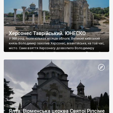
Херсонес Таврійський. ЮНЕСКО
У 988 році, після кількох місяців облоги, Великий київський
князь Володимир захопив Херсонес, візантійське, на той час,
місто. Саме взяття Херсонесу дозволило Володимиру
диктувати свої умови візантійському імператору Василю ІІ, та
одружитися з його дочкою Ганною. Цього ж року, в
Херсонесі Володимир-язичник, став Василем-християнином.
А потім було Хрещення Русі. На честь Херсонесу Таврійського
названо місто […]
Ялта. Вірменська церква Святої Ріпсіме