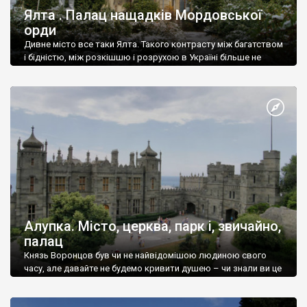
Ялта . Палац нащадків Мордовської
орди
Дивне місто все таки Ялта. Такого контрасту між багатством
і бідністю, між розкішшю і розрухою в Україні більше не
знайдеш.
Алупка. Місто, церква, парк і, звичайно,
палац
Князь Воронцов був чи не найвідомішою людиною свого
часу, але давайте не будемо кривити душею – чи знали ви це
прізвище до відвідин Алупки? Мабуть все таки ні.