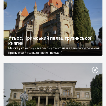
Утьос. Кримський палац грузинської
княгині
Майже у кожному населеному пункті на південному узбережжі
Криму є свій палац (а часто і не один).