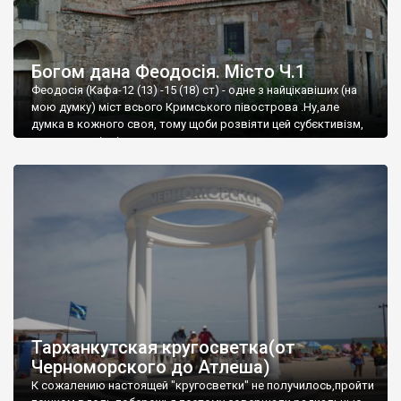
Богом дана Феодосія. Місто Ч.1
Феодосія (Кафа-12 (13) -15 (18) ст) - одне з найцікавіших (на
мою думку) міст всього Кримського півострова .Ну,але
думка в кожного своя, тому щоби розвіяти цей субєктивізм,
запрошую відвідати це
Тарханкутская кругосветка(от
Черноморского до Атлеша)
К сожалению настоящей "кругосветки" не получилось,пройти