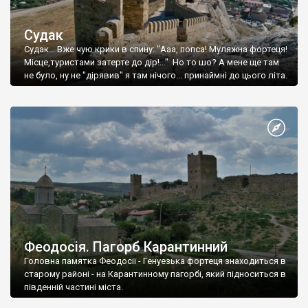
Судак
Судак... Вже чую крики в спину: "Ааа, попса! Муляжна фортеця!
Місце,туристами затерте до дір!..." Но то шо? А мене ще там
не було, ну не "дірявив" я там нічого... принаймні до цього літа.
Феодосія. Пагорб Карантинний
Головна памятка Феодосії - Генуезька фортеця знаходиться в
старому районі - на Карантинному пагорбі, який підноситься в
південній частині міста.