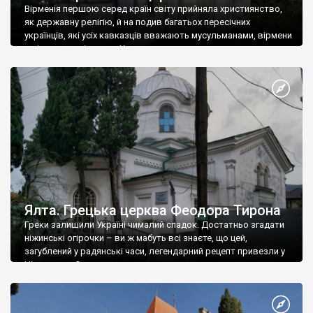
Вірменія першою серед країн світу прийняла християнство,
як державну релігію, й на подив багатьох пересічних
українців, які усіх кавказців вважають мусульманами, вірмени
є відданими вірянами Христа
Ялта. Грецька церква Феодора Тирона
Греки залишили Україні чималий спадок. Достатньо згадати
ніжинські огірочки – ви ж мабуть всі знаєте, що цей,
загублений у радянські часи, легендарний рецепт привезли у
Ніжин греки?