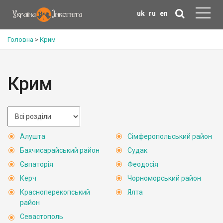
uk
ru
en
Головна
>
Крим
Крим
Алушта
Сімферопольський район
Бахчисарайський район
Судак
Євпаторія
Феодосія
Керч
Чорноморський район
Красноперекопський
Ялта
район
Севастополь