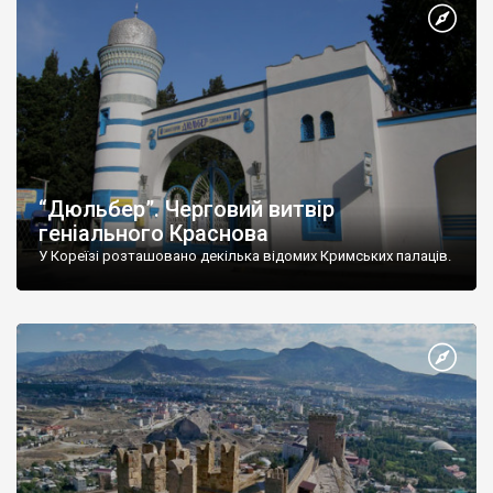
“Дюльбер”. Черговий витвір
геніального Краснова
У Кореїзі розташовано декілька відомих Кримських палаців.