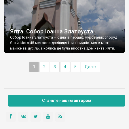
Ялта. Собор Іоанна Златоуста
Собор Іоанна Златоуста – одна із перших мурованих споруд
Ялти. Його 45-метрова дзвіниця і нині видніється в місті
майже звідусіль, а колись це була висотна домінанта Ялти.
1
2
3
4
5
Далі »
Станьте нашим автором