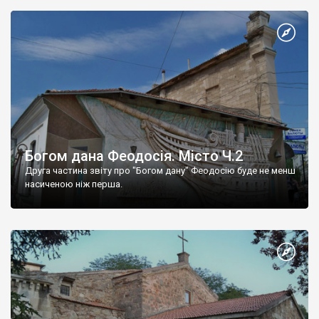
Богом дана Феодосія. Місто Ч.2
Друга частина звіту про "Богом дану" Феодосію буде не менш
насиченою ніж перша.