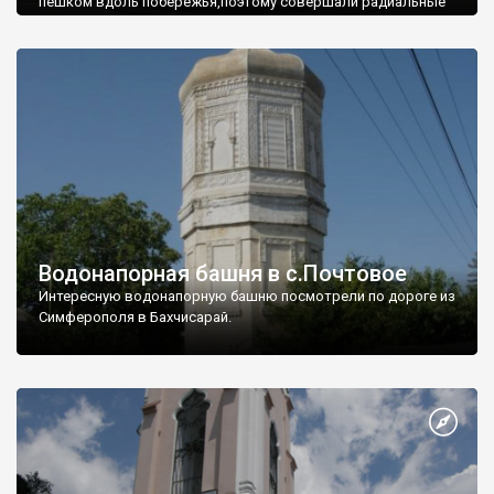
пешком вдоль побережья,поэтому совершали радиальные
вылазки из Оленевки.
Водонапорная башня в с.Почтовое
Интересную водонапорную башню посмотрели по дороге из
Симферополя в Бахчисарай.